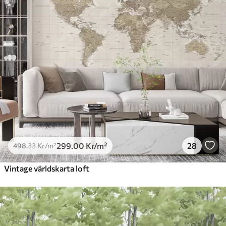
299
.00
Kr
/m²
28
498
.33
Kr
/m²
Vintage världskarta loft