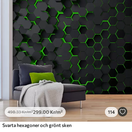
Standard
498
.33
299
.00
Kr
/m²
Premium
631
.67
379
.00
Kr
/m²
Premiumvinyl
725
.00
435
.00
Kr
/m²
Peel and Stick
900
.00
540
.00
Kr
/m²
299
.00
Kr
/m²
114
498
.33
Kr
/m²
Svarta hexagoner och grönt sken