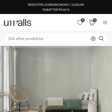
REDO FÖR LEVERANS INOM 1–3 DAGAR
RABATTER PÅ 40 %
0
0