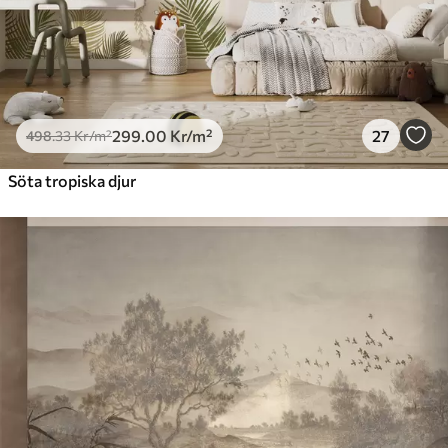
299
.00
Kr
/m²
27
498
.33
Kr
/m²
Söta tropiska djur