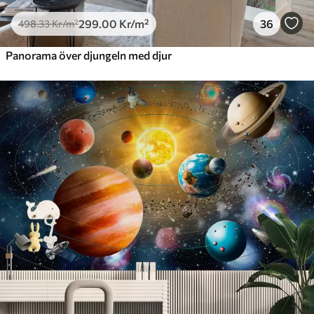
299
.00
Kr
/m²
36
498
.33
Kr
/m²
Panorama över djungeln med djur