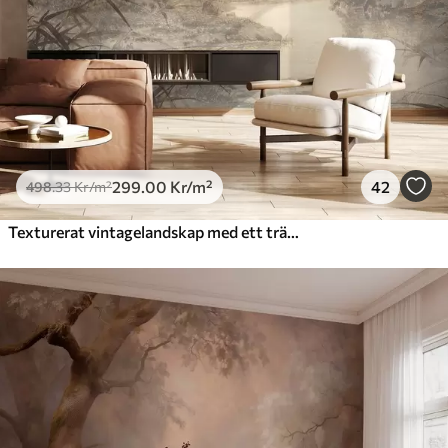
299
.00
Kr
/m²
42
498
.33
Kr
/m²
Texturerat vintagelandskap med ett träd nära en flod och en molnig himmel, naturkonst i sepiatoner