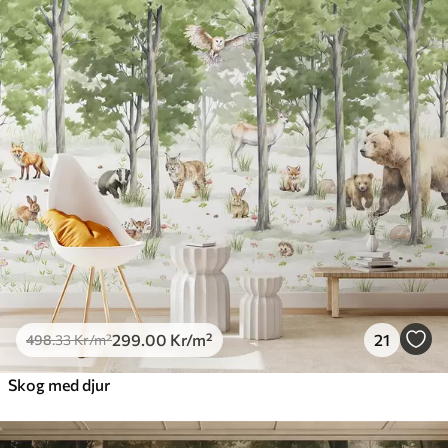
299
.00
Kr
/m²
21
498
.33
Kr
/m²
Skog med djur