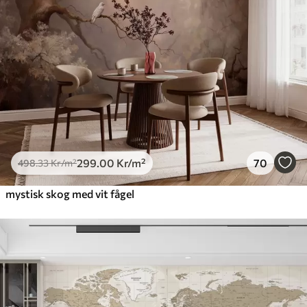
299
.00
Kr
/m²
70
498
.33
Kr
/m²
mystisk skog med vit fågel