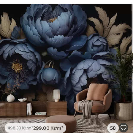
299
.00
Kr
/m²
58
498
.33
Kr
/m²