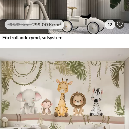
299
.00
Kr
/m²
12
498
.33
Kr
/m²
Förtrollande rymd, solsystem