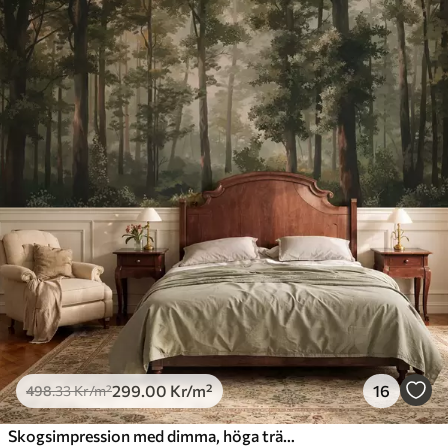
299
.00
Kr
/m²
16
498
.33
Kr
/m²
Skogsimpression med dimma, höga träd och en stig