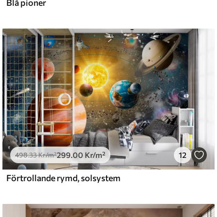
Blå pioner
l and Stick
0
.00
540
.00
Kr
/m²
299
.00
Kr
/m²
12
498
.33
Kr
/m²
Förtrollande rymd, solsystem