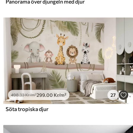
Panorama över djungeln med djur
299
.00
Kr
/m²
27
498
.33
Kr
/m²
Söta tropiska djur