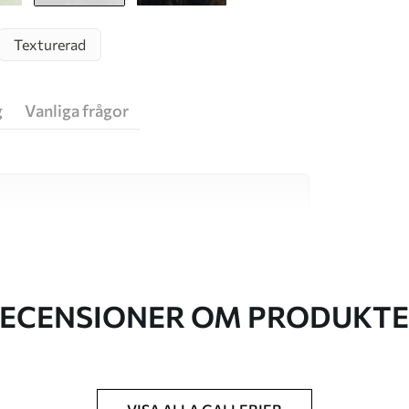
Texturerad
g
Vanliga frågor
va material, vart och ett anpassat för olika rum
on finns nedan eller under
ECENSIONER OM PRODUKT