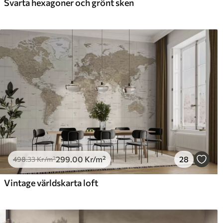
Svarta hexagoner och grönt sken
Premiumvinyl
Pee
725
.00
90
435
.00
Kr
/m²
299
.00
Kr
/m²
28
498
.33
Kr
/m²
Vintage världskarta loft