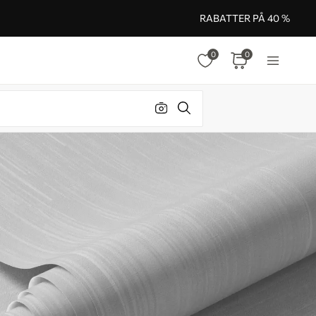
RABATTER PÅ 40 %
0
0