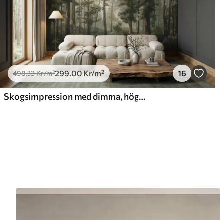
299
.00
Kr
/m²
16
498
.33
Kr
/m²
Skogsimpression med dimma, höga träd och en stig