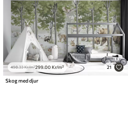
299
.00
Kr
/m²
21
498
.33
Kr
/m²
Skog med djur