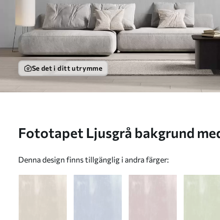
Se det i ditt utrymme
Fototapet Ljusgrå bakgrund med jämn vertikal struktur
Nr. w05121v4
Denna design finns tillgänglig i andra färger: