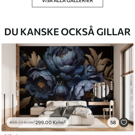
VISA ALLA GALLERIER
k du har angett och skärs i identiska remsor
cm.
DU KANSKE OCKSÅ GILLAR
kt och/eller tapetlim.
ktigt med en mjuk svamp. Tapeter med
 vatten.
emium
.67
379
.00
Kr
/m²
299
.00
Kr
/m²
58
498
.33
Kr
/m²