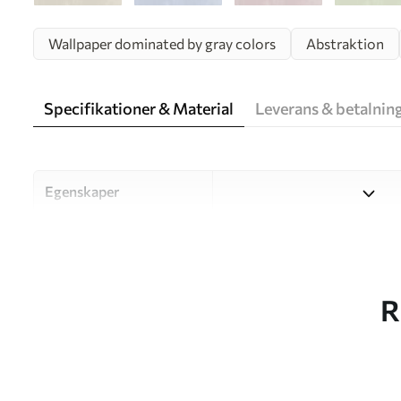
Wallpaper dominated by gray colors
Abstraktion
Specifikationer & Material
Leverans & betalnin
Egenskaper
Material
Välj mellan tre högkvalitati
och budgetar. Mer informati
kundanpassningsprocessen.
R
Författaren
UWALLS
Artikelnummer
w05121v4