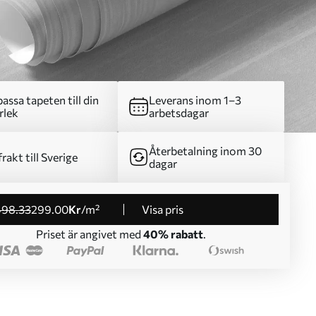
assa tapeten till din
Leverans inom 1–3
rlek
arbetsdagar
Återbetalning inom 30
frakt till Sverige
dagar
498
.33
299
.00
Kr
/m²
Visa pris
Priset är angivet med
40% rabatt
.