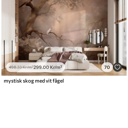
299
.00
Kr
/m²
70
498
.33
Kr
/m²
mystisk skog med vit fågel