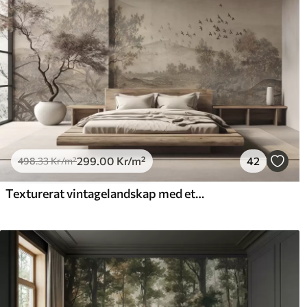
299
.00
Kr
/m²
42
498
.33
Kr
/m²
Texturerat vintagelandskap med ett träd nära en flod och en molnig himmel, naturkonst i sepiatoner