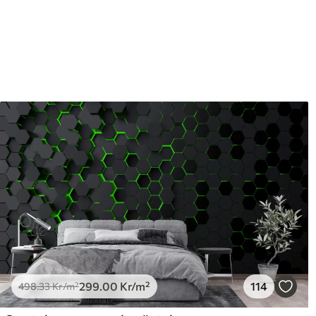
Efterbehandling
Halvmatt.
Produktion
Bilden skrivs ut i den storle
med en bredd på upp till 50 
Dessutom
Du kan lägga till ett lackski
Rengöring
Tapeten kan rengöras försi
lackfinish kan rengöras med
Tillämpningsmetod
Sömlös applikation
Tillgängliga material
Standard
Pr
498
.33
631
299
.00
Kr
/m²
299
.00
Kr
/m²
114
498
.33
Kr
/m²