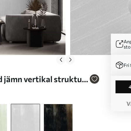
Anp
sto
Fri 