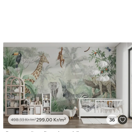
299
.00
Kr
/m²
36
498
.33
Kr
/m²