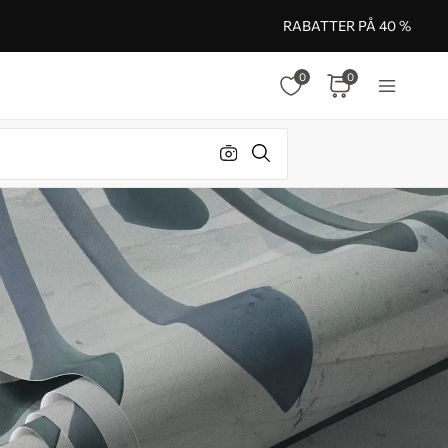
RABATTER PÅ 40 %
0
0