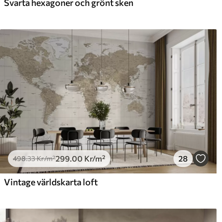
Svarta hexagoner och grönt sken
Premiumvinyl
Pee
725
.00
90
435
.00
Kr
/m²
299
.00
Kr
/m²
28
498
.33
Kr
/m²
Vintage världskarta loft