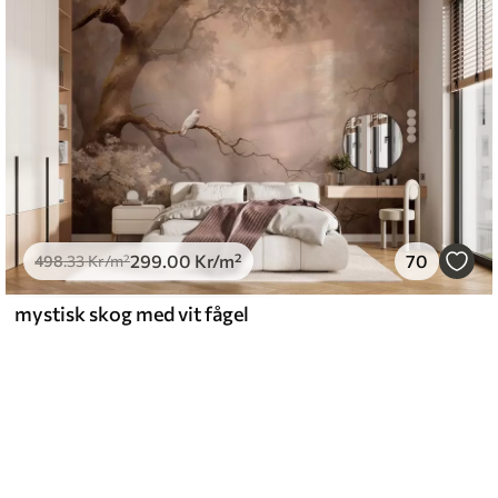
299
.00
Kr
/m²
70
498
.33
Kr
/m²
mystisk skog med vit fågel