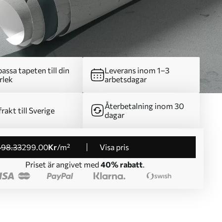
assa tapeten till din
Leverans inom 1–3
rlek
arbetsdagar
Återbetalning inom 30
frakt till Sverige
dagar
498
.33
299
.00
Kr
/m²
Visa pris
Priset är angivet med
40% rabatt
.