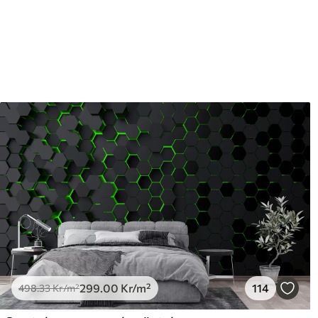
Efterbehandling
Halvmatt.
Produktion
Bilden skrivs ut i den storle
med en bredd på upp till 50 
Dessutom
Du kan lägga till ett lackski
Rengöring
Tapeten kan rengöras försi
lackfinish kan rengöras med
Tillämpningsmetod
Sömlös applikation
Tillgängliga material
Standard
Pr
498
.33
631
299
.00
Kr
/m²
299
.00
Kr
/m²
114
498
.33
Kr
/m²