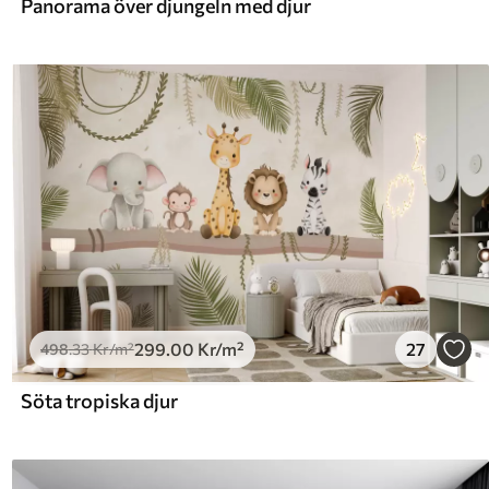
Panorama över djungeln med djur
299
.00
Kr
/m²
27
498
.33
Kr
/m²
Söta tropiska djur