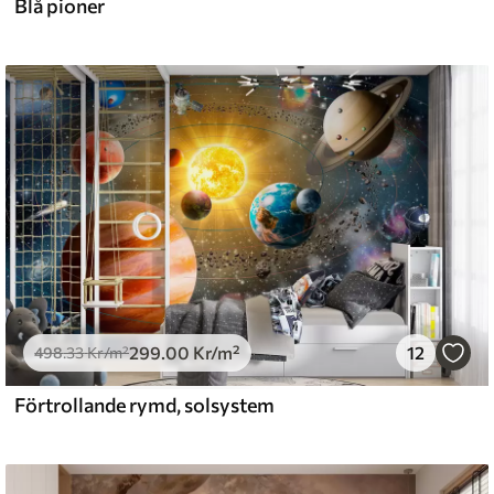
Blå pioner
l and Stick
0
.00
540
.00
Kr
/m²
299
.00
Kr
/m²
12
498
.33
Kr
/m²
Förtrollande rymd, solsystem