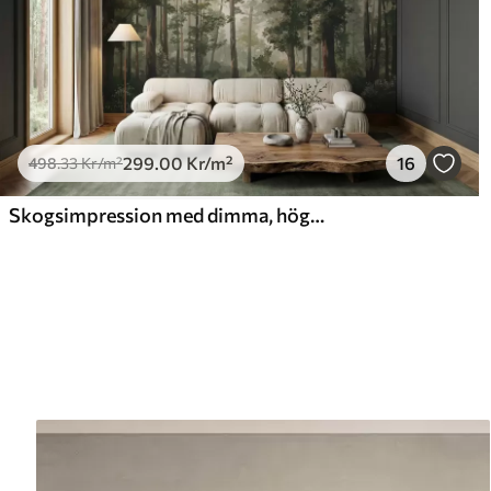
299
.00
Kr
/m²
16
498
.33
Kr
/m²
Skogsimpression med dimma, höga träd och en stig