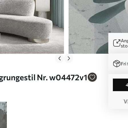
Anp
sto
Fri 
or i grungestil Nr. w04472v1