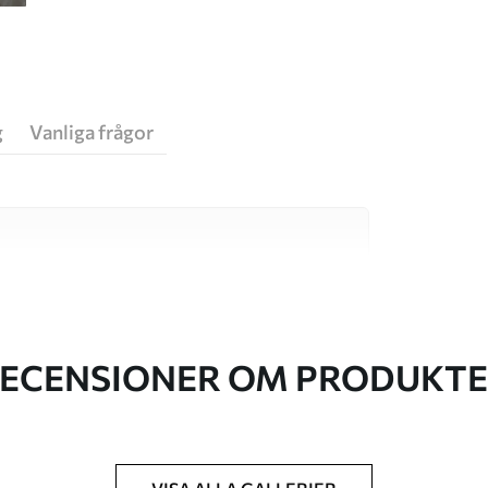
g
Vanliga frågor
va material, vart och ett anpassat för olika rum
on finns nedan eller under
ECENSIONER OM PRODUKT