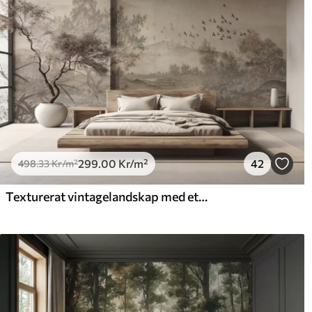
299
.00
Kr
/m²
42
498
.33
Kr
/m²
Texturerat vintagelandskap med ett träd nära en flod och en molnig himmel, naturkonst i sepiatoner