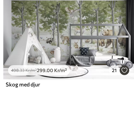
299
.00
Kr
/m²
21
498
.33
Kr
/m²
Skog med djur