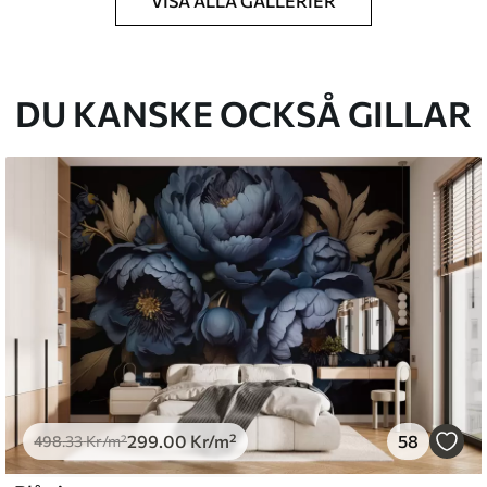
VISA ALLA GALLERIER
k du har angett och skärs i identiska remsor
cm.
DU KANSKE OCKSÅ GILLAR
kt och/eller tapetlim.
ktigt med en mjuk svamp. Tapeter med
 vatten.
emium
.67
379
.00
Kr
/m²
299
.00
Kr
/m²
58
498
.33
Kr
/m²