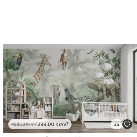
299
.00
Kr
/m²
35
498
.33
Kr
/m²