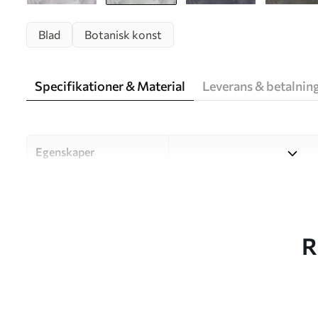
Blad
Botanisk konst
Specifikationer & Material
Leverans & betalnin
Egenskaper
Material
Välj mellan tre högkvalitati
och budgetar. Mer informati
kundanpassningsprocessen.
R
Författaren
UWALLS
Artikelnummer
w04472v1