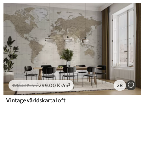
299
.00
Kr
/m²
28
498
.33
Kr
/m²
Vintage världskarta loft