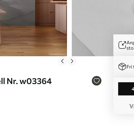
Anp
sto
Fri 
kvarell Nr. w03364