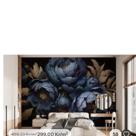
299
.00
Kr
/m²
58
498
.33
Kr
/m²