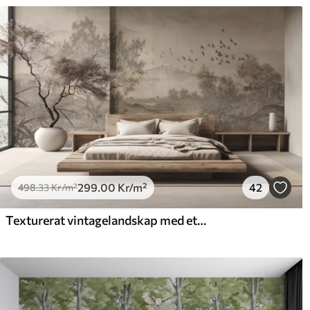
299
.00
Kr
/m²
42
498
.33
Kr
/m²
Texturerat vintagelandskap med ett träd nära en flod och en molnig himmel, naturkonst i sepiatoner