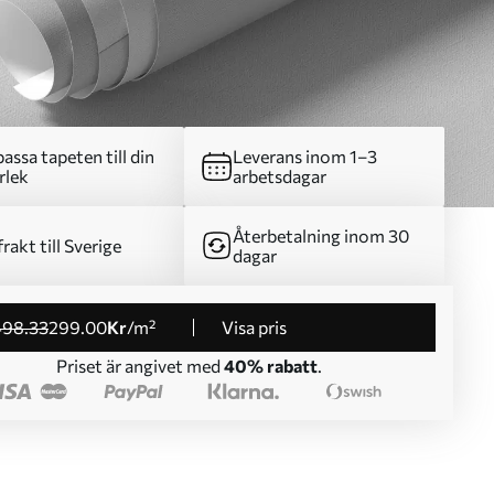
assa tapeten till din
Leverans inom 1–3
rlek
arbetsdagar
Återbetalning inom 30
frakt till Sverige
dagar
498
.33
299
.00
Kr
/m²
Visa pris
Priset är angivet med
40% rabatt
.