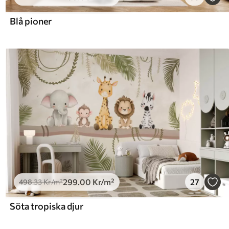
Blå pioner
299
.00
Kr
/m²
27
498
.33
Kr
/m²
Söta tropiska djur