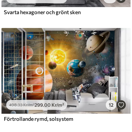
0
.00
540
.00
Kr
/m²
Svarta hexagoner och grönt sken
299
.00
Kr
/m²
12
498
.33
Kr
/m²
Förtrollande rymd, solsystem