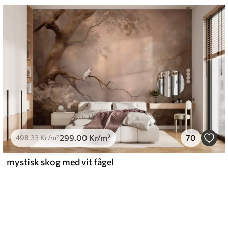
299
.00
Kr
/m²
70
498
.33
Kr
/m²
mystisk skog med vit fågel