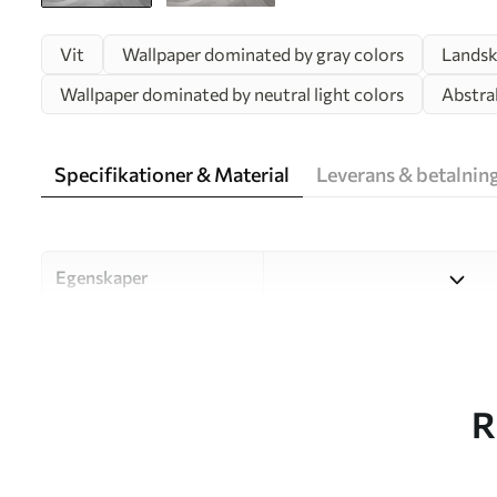
Vit
Wallpaper dominated by gray colors
Lands
Wallpaper dominated by neutral light colors
Abstra
Specifikationer & Material
Leverans & betalnin
Egenskaper
Material
Välj mellan tre högkvalitati
och budgetar. Mer informati
kundanpassningsprocessen.
R
Författaren
UWALLS
Artikelnummer
w03364