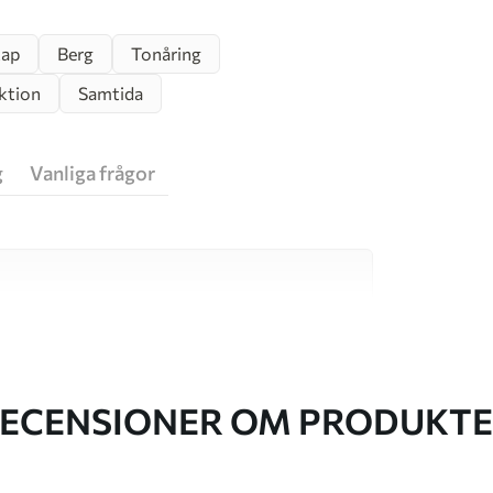
kap
Berg
Tonåring
ktion
Samtida
g
Vanliga frågor
va material, vart och ett anpassat för olika rum
on finns nedan eller under
ECENSIONER OM PRODUKT