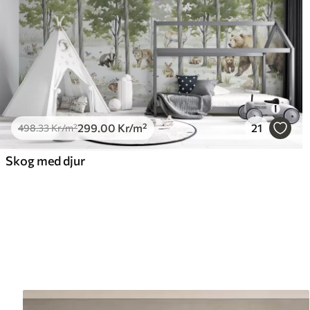
299
.00
Kr
/m²
21
498
.33
Kr
/m²
Skog med djur