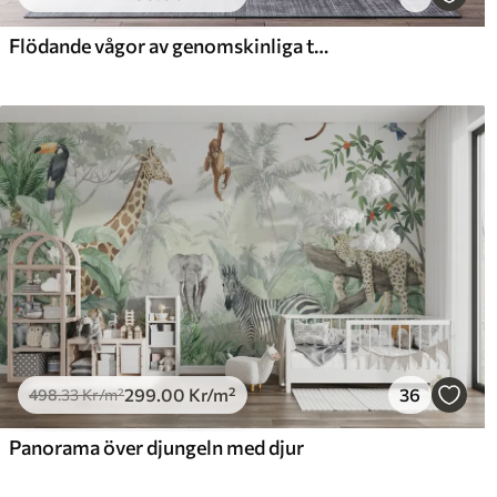
725
.00
90
435
.00
Kr
/m²
Flödande vågor av genomskinliga texturer i nyanser av mörkblått , ljusblått och vitt på en ljus bakgrund
299
.00
Kr
/m²
36
498
.33
Kr
/m²
Panorama över djungeln med djur