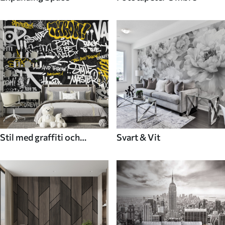
Stil med graffiti och
Svart & Vit
gatukonst