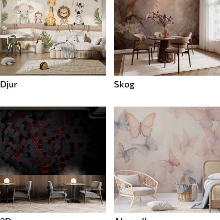
Djur
Skog