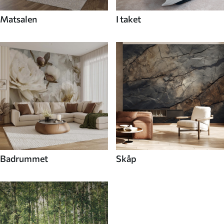
Matsalen
I taket
Badrummet
Skåp