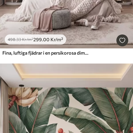
299
.00
Kr
/m²
498
.33
Kr
/m²
Fina, luftiga fjädrar i en persikorosa dimma med skimmer