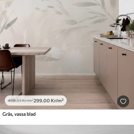
299
.00
Kr
/m²
498
.33
Kr
/m²
Gräs, vassa blad