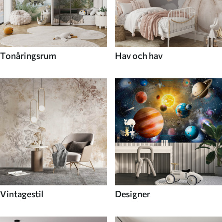
Tonåringsrum
Hav och hav
Vintagestil
Designer