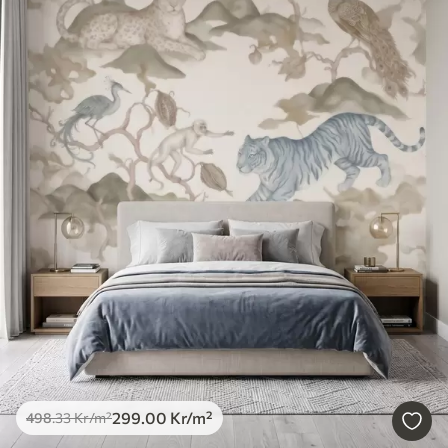
299
.00
Kr
/m²
498
.33
Kr
/m²