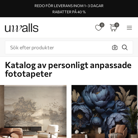
REDO FÖR LEVERANS INOM 1–3 DAGAR
RABATTER PÅ 40 %
0
0
Katalog av personligt anpassade
fototapeter