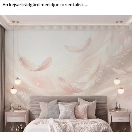
En kejsarträdgård med djur i orientalisk stil – apa, leopard, tiger, påfågel och häger