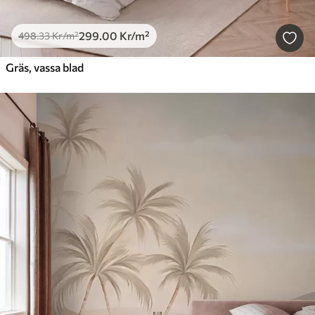
299
.00
Kr
/m²
498
.33
Kr
/m²
Gräs, vassa blad