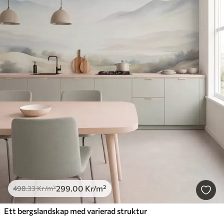
299
.00
Kr
/m²
498
.33
Kr
/m²
Ett bergslandskap med varierad struktur