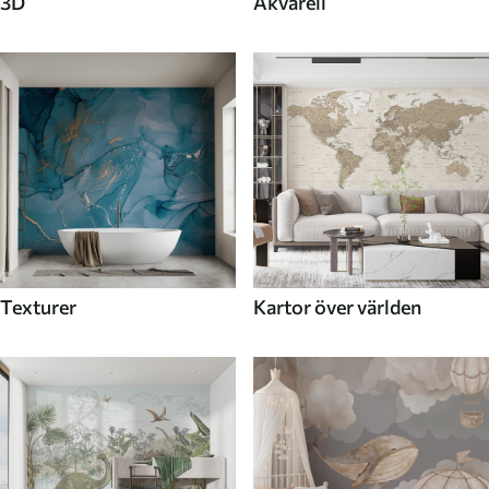
3D
Akvarell
Texturer
Kartor över världen