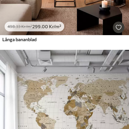
299
.00
Kr
/m²
498
.33
Kr
/m²
Långa bananblad