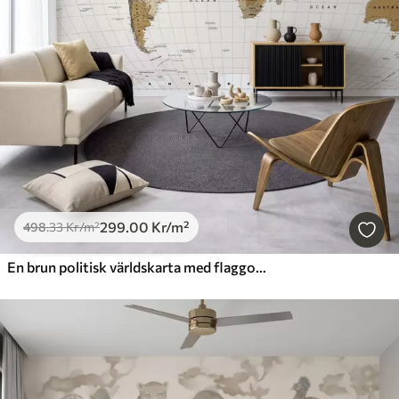
299
.00
Kr
/m²
498
.33
Kr
/m²
En brun politisk världskarta med flaggor på engelska