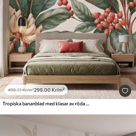
299
.00
Kr
/m²
498
.33
Kr
/m²
Tropiska bananblad med klasar av röda kaffebär, i akvarellstil