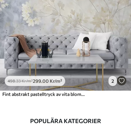
299
.00
Kr
/m²
2
498
.33
Kr
/m²
Fint abstrakt pastelltryck av vita blommor på suddig bakgrund, mjukt och eteriskt
POPULÄRA KATEGORIER