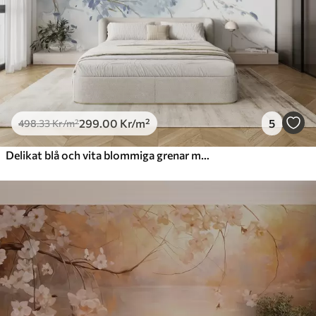
299
.00
Kr
/m²
5
498
.33
Kr
/m²
Delikat blå och vita blommiga grenar med mjuk, suddig akvarellbakgrund