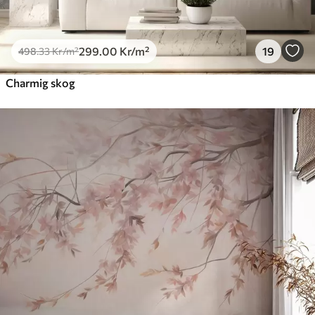
299
.00
Kr
/m²
19
498
.33
Kr
/m²
Charmig skog