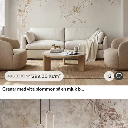
631
.67
379
.00
Kr
/m²
Premiumvinyl
725
.00
435
.00
Kr
/m²
Peel and Stick
900
.00
540
.00
Kr
/m²
299
.00
Kr
/m²
12
498
.33
Kr
/m²
Grenar med vita blommor på en mjuk beige bakgrund