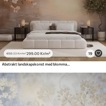
299
.00
Kr
/m²
19
498
.33
Kr
/m²
Abstrakt landskapskonst med blommande gren och vita blommor som hänger över en sjö, mjuka pastellfärger