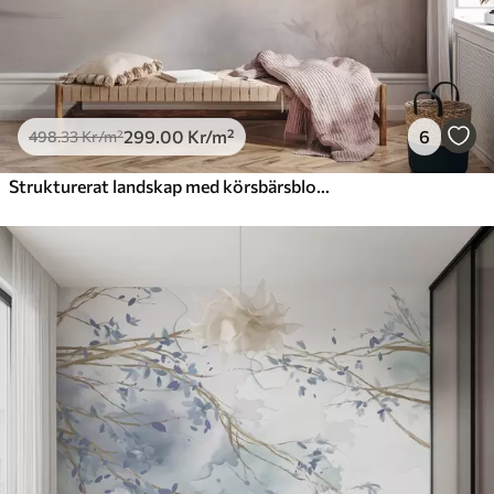
299
.00
Kr
/m²
6
498
.33
Kr
/m²
Strukturerat landskap med körsbärsblomgren, rosa löv, mjuk, dimmig bakgrund