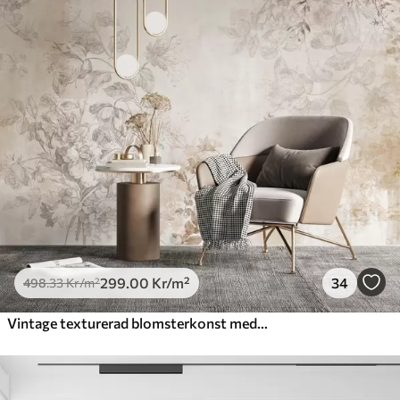
299
.00
Kr
/m²
34
498
.33
Kr
/m²
Vintage texturerad blomsterkonst med illustrationer av delikata trädgårdsblommor och blad i teckningsstil, mjuka pastellbeige och sepiafärger