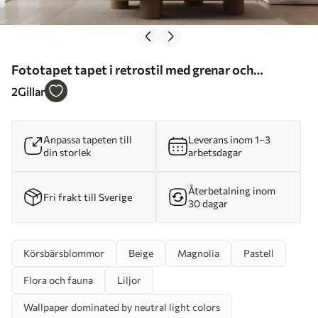
Fototapet tapet i retrostil med grenar och
blommor Nr. w02686
2
Gillar
Anpassa tapeten till
Leverans inom 1–3
din storlek
arbetsdagar
Återbetalning inom
Fri frakt till Sverige
30 dagar
Körsbärsblommor
Beige
Magnolia
Pastell
Flora och fauna
Liljor
Wallpaper dominated by neutral light colors