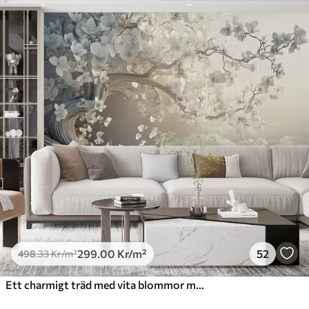
299
.00
Kr
/m²
52
498
.33
Kr
/m²
Ett charmigt träd med vita blommor mot en bakgrund av moln i en intressant stil i delikata varma färger