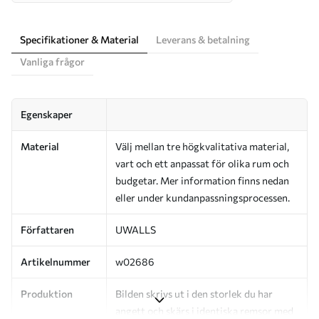
Specifikationer & Material
Leverans & betalning
Vanliga frågor
Egenskaper
Material
Välj mellan tre högkvalitativa material,
vart och ett anpassat för olika rum och
budgetar. Mer information finns nedan
eller under kundanpassningsprocessen.
Författaren
UWALLS
Artikelnummer
w02686
Produktion
Bilden skrivs ut i den storlek du har
angett och skärs i identiska remsor med