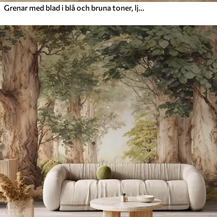
Grenar med blad i blå och bruna toner, ljus bakgrund, mjuk och skir, akvarellstil