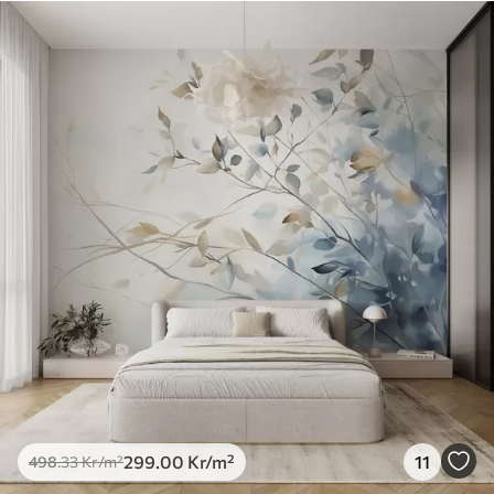
299
.00
Kr
/m²
11
498
.33
Kr
/m²