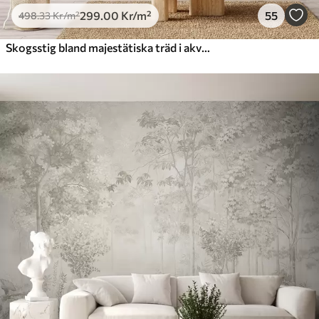
299
.00
Kr
/m²
55
498
.33
Kr
/m²
Skogsstig bland majestätiska träd i akvarellstil