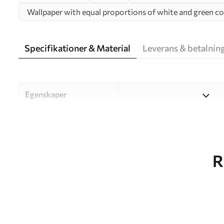
Wallpaper with equal proportions of white and green co
Specifikationer & Material
Leverans & betalnin
Egenskaper
Material
Välj mellan tre högkvalitati
och budgetar. Mer informati
kundanpassningsprocessen.
R
Författaren
UWALLS
Artikelnummer
w00629
Produktion
Bilden skrivs ut i den storle