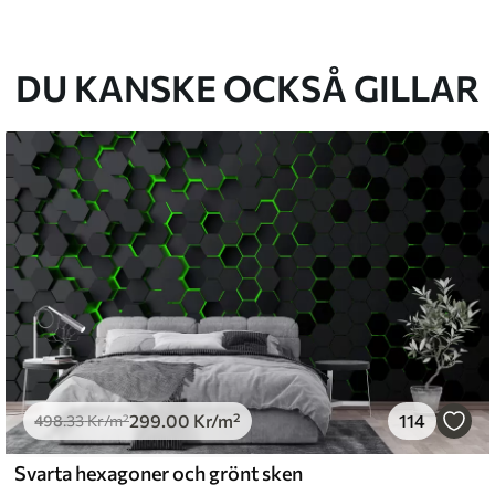
cm.
kt och/eller tapetlim.
DU KANSKE OCKSÅ GILLAR
ktigt med en mjuk svamp. Tapeter med
 vatten.
emium
.67
379
.00
Kr
/m²
299
.00
Kr
/m²
114
l and Stick
498
.33
Kr
/m²
0
.00
540
.00
Kr
/m²
Svarta hexagoner och grönt sken