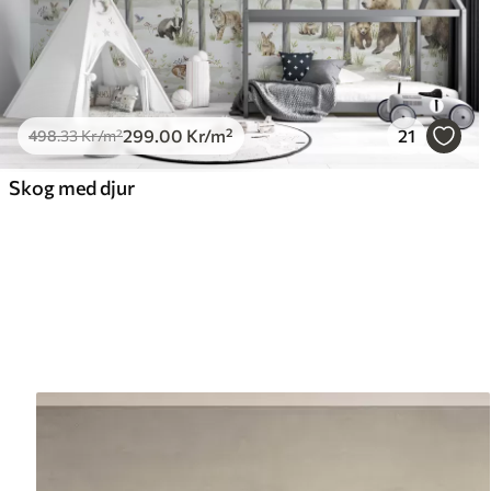
299
.00
Kr
/m²
21
498
.33
Kr
/m²
Skog med djur