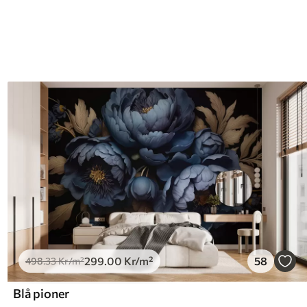
299
.00
Kr
/m²
58
498
.33
Kr
/m²
Blå pioner