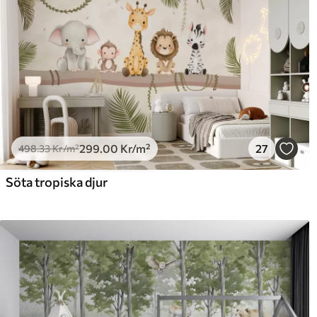
299
.00
Kr
/m²
27
498
.33
Kr
/m²
Söta tropiska djur