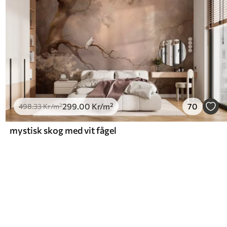
299
.00
Kr
/m²
70
498
.33
Kr
/m²
mystisk skog med vit fågel