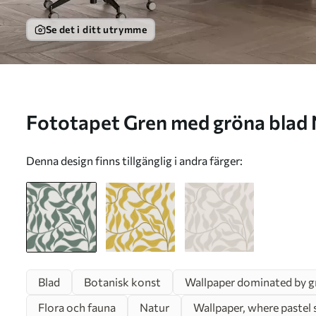
Se det i ditt utrymme
Fototapet Gren med gröna b
Denna design finns tillgänglig i andra färger:
Blad
Botanisk konst
Wallpaper dominated by g
Flora och fauna
Natur
Wallpaper, where pastel 