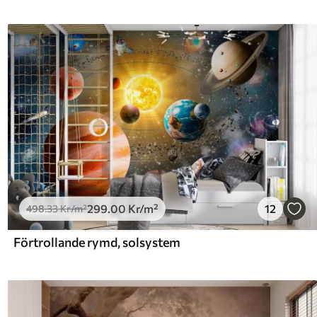
299
.00
Kr
/m²
12
498
.33
Kr
/m²
Förtrollande rymd, solsystem