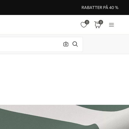
RABATTER PÅ 40 %
0
0