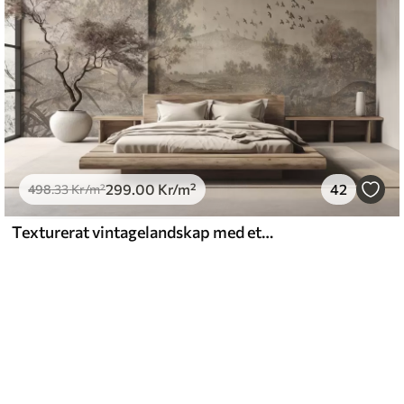
299
.00
Kr
/m²
42
498
.33
Kr
/m²
Texturerat vintagelandskap med ett träd nära en flod och en molnig himmel, naturkonst i sepiatoner