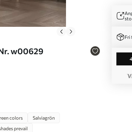
Anp
sto
Fri 
lad Nr. w00629
reen colors
Salviagrön
shades prevail