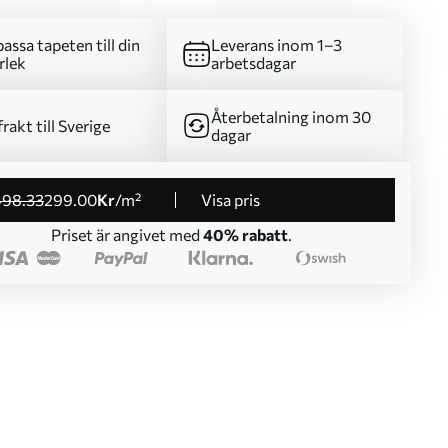
assa tapeten till din
Leverans inom 1–3
rlek
arbetsdagar
Återbetalning inom 30
frakt till Sverige
dagar
498
.33
299
.00
Kr
/m²
Visa pris
Priset är angivet med
40% rabatt
.