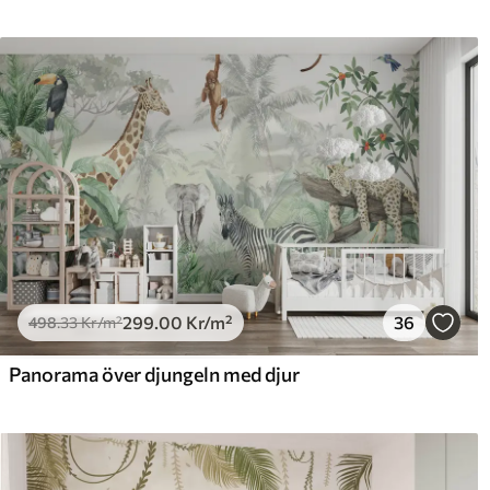
299
.00
Kr
/m²
36
498
.33
Kr
/m²
Panorama över djungeln med djur