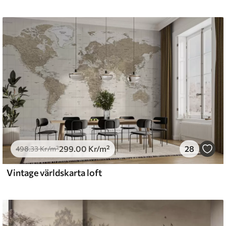
299
.00
Kr
/m²
28
498
.33
Kr
/m²
Vintage världskarta loft