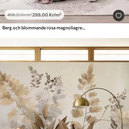
299
.00
Kr
/m²
498
.33
Kr
/m²
Berg och blommande rosa magnoliagrenar, ett landskap med varierad struktur