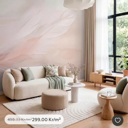
299
.00
Kr
/m²
498
.33
Kr
/m²