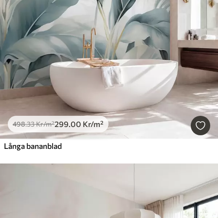
299
.00
Kr
/m²
498
.33
Kr
/m²
Långa bananblad