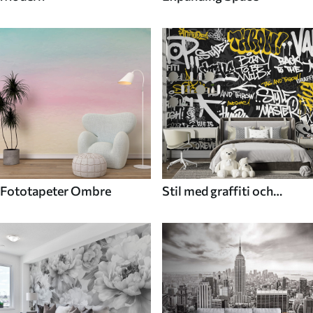
Fototapeter Ombre
Stil med graffiti och
gatukonst