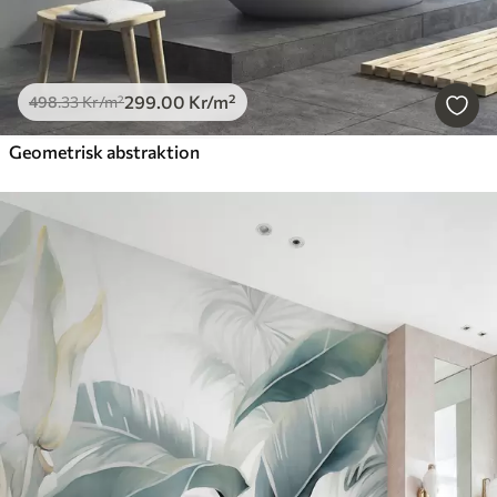
299
.00
Kr
/m²
498
.33
Kr
/m²
Geometrisk abstraktion