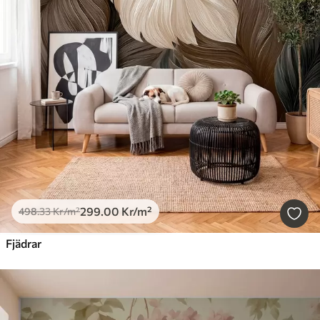
299
.00
Kr
/m²
498
.33
Kr
/m²
Fjädrar