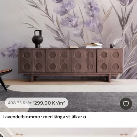
299
.00
Kr
/m²
498
.33
Kr
/m²
Lavendelblommor med långa stjälkar och blad, konstverk i mjuka pastellfärger med struktur