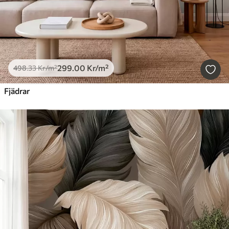
299
.00
Kr
/m²
498
.33
Kr
/m²
Fjädrar