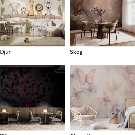
Djur
Skog