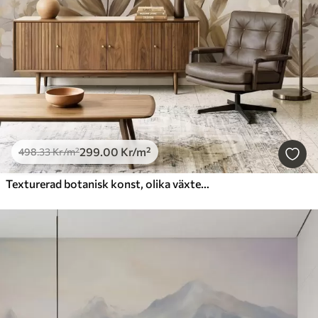
299
.00
Kr
/m²
498
.33
Kr
/m²
Texturerad botanisk konst, olika växter och blad i bruna och beige nyanser