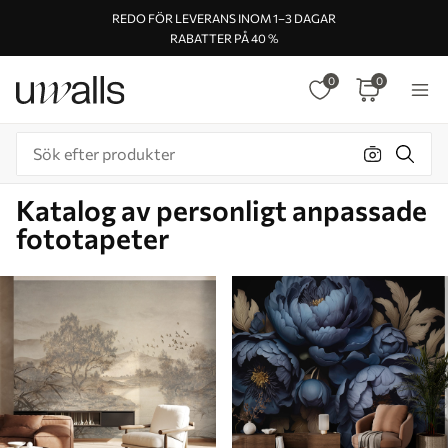
REDO FÖR LEVERANS INOM 1–3 DAGAR
RABATTER PÅ 40 %
0
0
Katalog av personligt anpassade
fototapeter