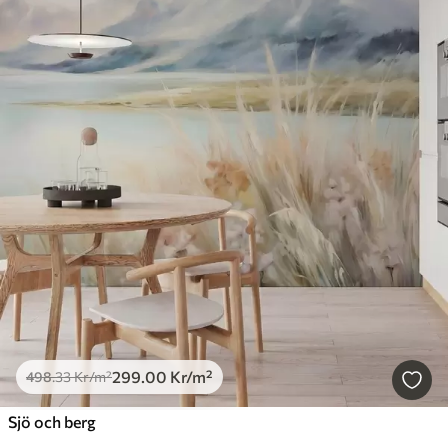
299
.00
Kr
/m²
498
.33
Kr
/m²
Sjö och berg