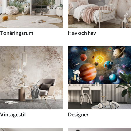
Tonåringsrum
Hav och hav
Vintagestil
Designer