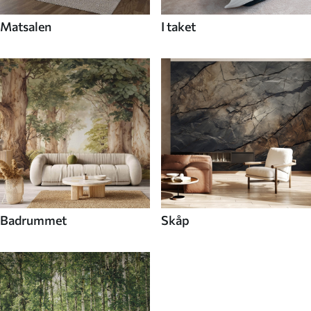
Matsalen
I taket
Badrummet
Skåp