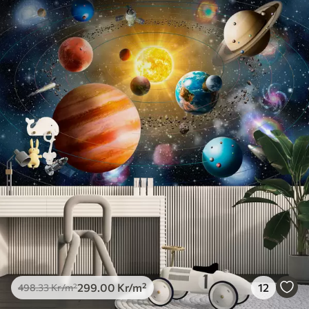
299
.00
Kr
/m²
12
498
.33
Kr
/m²