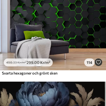
631
.67
379
.00
Kr
/m²
Premiumvinyl
725
.00
435
.00
Kr
/m²
Peel and Stick
900
.00
540
.00
Kr
/m²
299
.00
Kr
/m²
114
498
.33
Kr
/m²
Svarta hexagoner och grönt sken