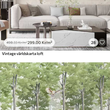
299
.00
Kr
/m²
28
498
.33
Kr
/m²
Vintage världskarta loft