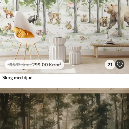
299
.00
Kr
/m²
21
498
.33
Kr
/m²
Skog med djur