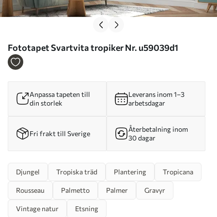
Fototapet Svartvita tropiker Nr. u59039d1
Anpassa tapeten till
Leverans inom 1–3
din storlek
arbetsdagar
Återbetalning inom
Fri frakt till Sverige
30 dagar
Djungel
Tropiska träd
Plantering
Tropicana
Rousseau
Palmetto
Palmer
Gravyr
Vintage natur
Etsning