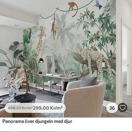
299
.00
Kr
/m²
36
498
.33
Kr
/m²
Panorama över djungeln med djur