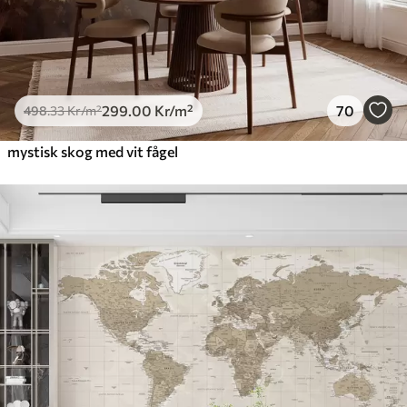
299
.00
Kr
/m²
70
498
.33
Kr
/m²
mystisk skog med vit fågel