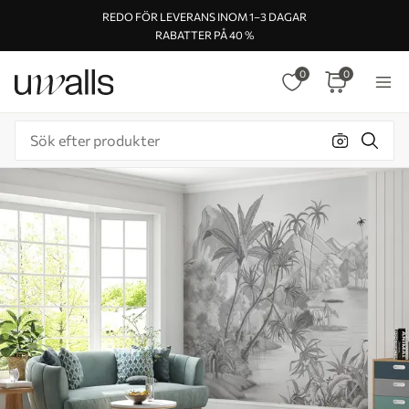
REDO FÖR LEVERANS INOM 1–3 DAGAR
RABATTER PÅ 40 %
0
0