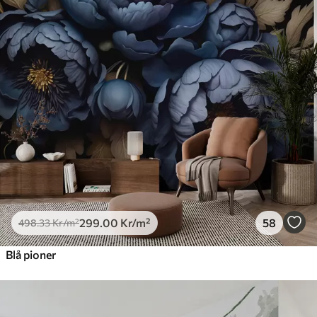
299
.00
Kr
/m²
58
498
.33
Kr
/m²
Blå pioner