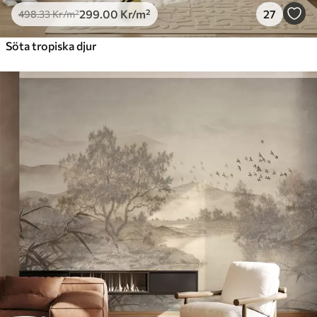
299
.00
Kr
/m²
27
498
.33
Kr
/m²
Söta tropiska djur