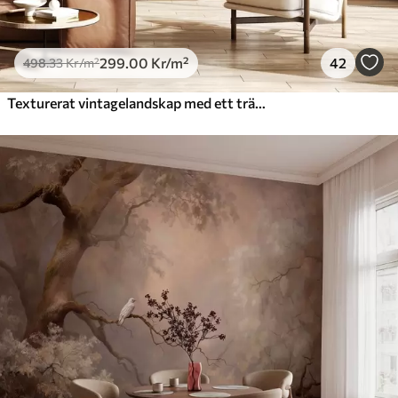
299
.00
Kr
/m²
42
498
.33
Kr
/m²
Texturerat vintagelandskap med ett träd nära en flod och en molnig himmel, naturkonst i sepiatoner