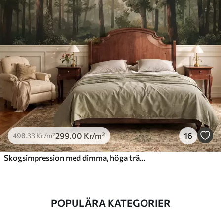
299
.00
Kr
/m²
16
498
.33
Kr
/m²
Skogsimpression med dimma, höga träd och en stig
POPULÄRA KATEGORIER