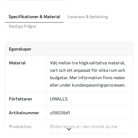
Specifikationer & Material
Leverans & betalning
Vanliga frågor
Egenskaper
Material
Välj mellan tre högkvalitativa material,
vart och ett anpassat för olika rum och
budgetar. Mer information finns nedan
eller under kundanpassningsprocessen.
Författaren
UWALLS
Artikelnummer
u59039d1
Produktion
Bilden skrivs ut i den storlek du har
angett och skärs i identiska remsor med