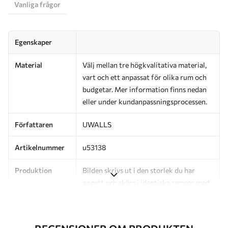
Vanliga frågor
Egenskaper
Material
Välj mellan tre högkvalitativa material,
vart och ett anpassat för olika rum och
budgetar. Mer information finns nedan
eller under kundanpassningsprocessen.
Författaren
UWALLS
Artikelnummer
u53138
Produktion
Bilden skrivs ut i den storlek du har
angett och skärs i identiska remsor med
en bredd på upp till 50 cm.
Dessutom
Du kan lägga till ett lackskikt och/eller