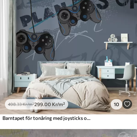
299
.00
Kr
/m²
10
498
.33
Kr
/m²
Barntapet för tonåring med joysticks och grafiska bokstäver i blått