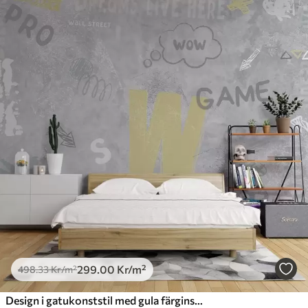
299
.00
Kr
/m²
498
.33
Kr
/m²
Design i gatukonststil med gula färginskriptioner på bakgrunden av betongvägg