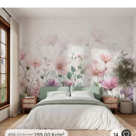
299
.00
Kr
/m²
14
498
.33
Kr
/m²