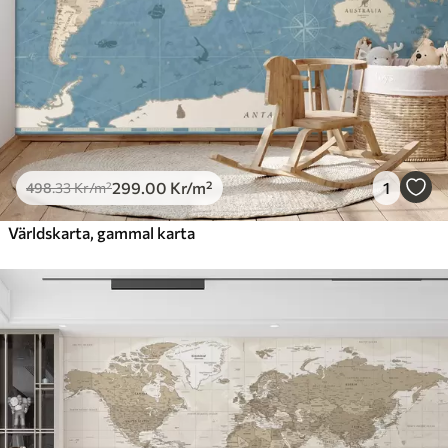
725
.00
435
.00
Kr
/m²
Peel and Stick
900
.00
540
.00
Kr
/m²
299
.00
Kr
/m²
1
498
.33
Kr
/m²
Världskarta, gammal karta