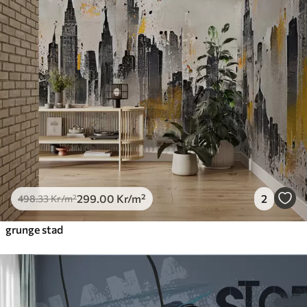
299
.00
Kr
/m²
2
498
.33
Kr
/m²
grunge stad