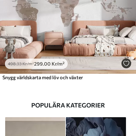
299
.00
Kr
/m²
498
.33
Kr
/m²
Snygg världskarta med löv och växter
POPULÄRA KATEGORIER