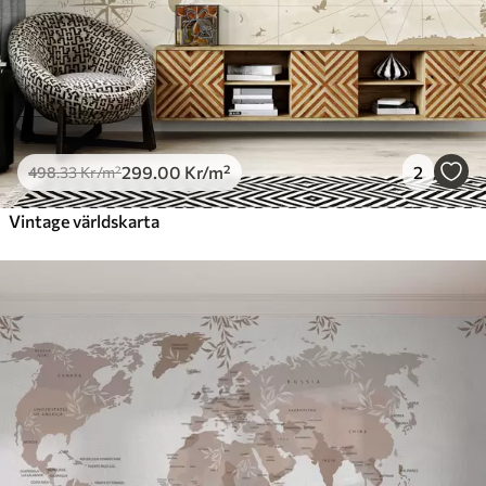
299
.00
Kr
/m²
2
498
.33
Kr
/m²
Vintage världskarta