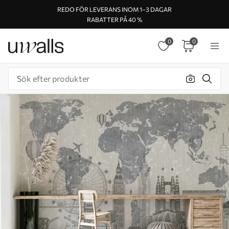
REDO FÖR LEVERANS INOM 1–3 DAGAR
RABATTER PÅ 40 %
0
0