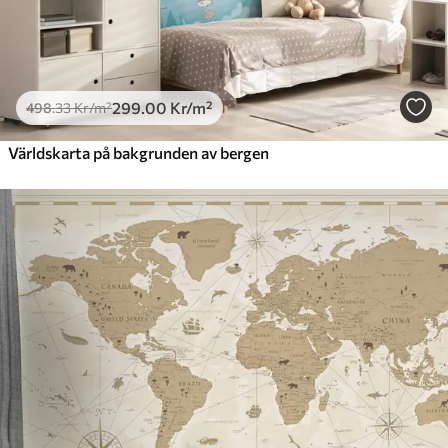
299
.00
Kr
/m²
498
.33
Kr
/m²
Världskarta på bakgrunden av bergen