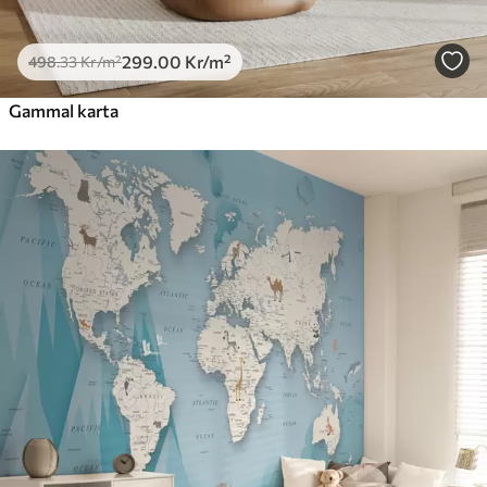
299
.00
Kr
/m²
498
.33
Kr
/m²
Gammal karta