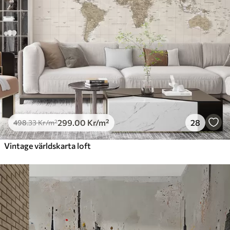
299
.00
Kr
/m²
28
498
.33
Kr
/m²
Vintage världskarta loft