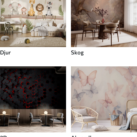
Djur
Skog