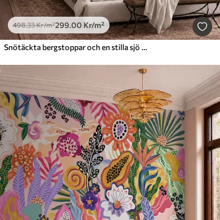
299
.00
Kr
/m²
498
.33
Kr
/m²
Snötäckta bergstoppar och en stilla sjö med en spegelblank yta