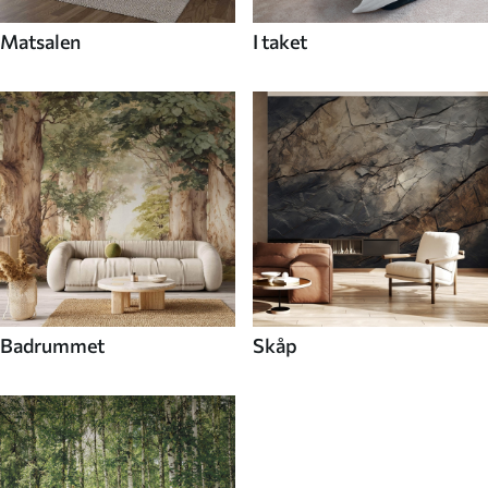
Matsalen
I taket
Badrummet
Skåp