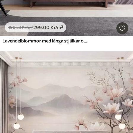
299
.00
Kr
/m²
498
.33
Kr
/m²
Lavendelblommor med långa stjälkar och blad, konstverk i mjuka pastellfärger med struktur