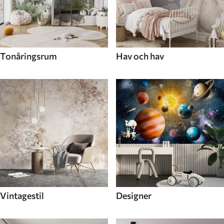
Tonåringsrum
Hav och hav
Vintagestil
Designer