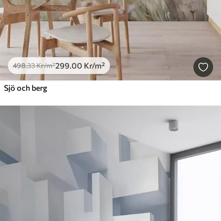
299
.00
Kr
/m²
498
.33
Kr
/m²
Sjö och berg