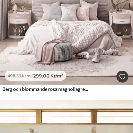
299
.00
Kr
/m²
498
.33
Kr
/m²
Berg och blommande rosa magnoliagrenar, ett landskap med varierad struktur