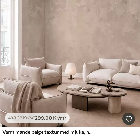
299
.00
Kr
/m²
498
.33
Kr
/m²
Varm mandelbeige textur med mjuka, naturliga tonövergångar