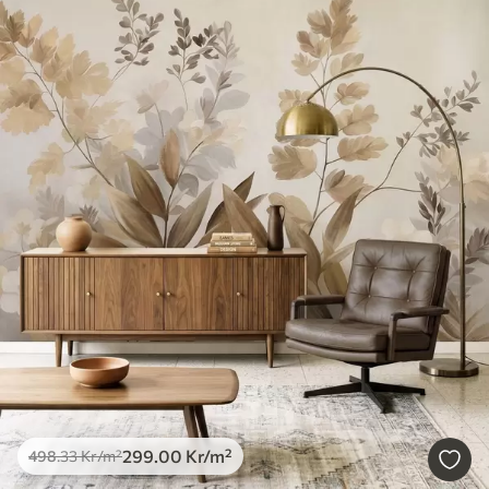
299
.00
Kr
/m²
498
.33
Kr
/m²