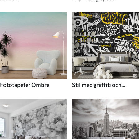
Fototapeter Ombre
Stil med graffiti och
gatukonst