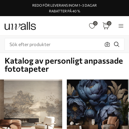
REDO FÖR LEVERANS INOM 1–3 DAGAR
RABATTER PÅ 40 %
0
0
Katalog av personligt anpassade
fototapeter