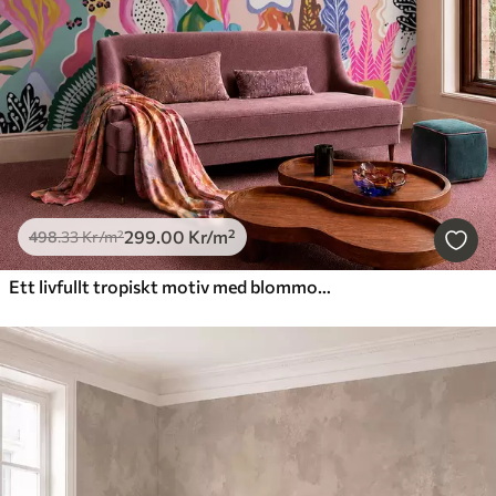
299
.00
Kr
/m²
498
.33
Kr
/m²
Ett livfullt tropiskt motiv med blommor, blad och färgglada frukter