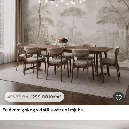
299
.00
Kr
/m²
498
.33
Kr
/m²
En dimmig skog vid stilla vatten i mjuka, naturliga pastellfärger