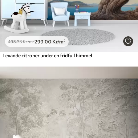
299
.00
Kr
/m²
498
.33
Kr
/m²
Levande citroner under en fridfull himmel