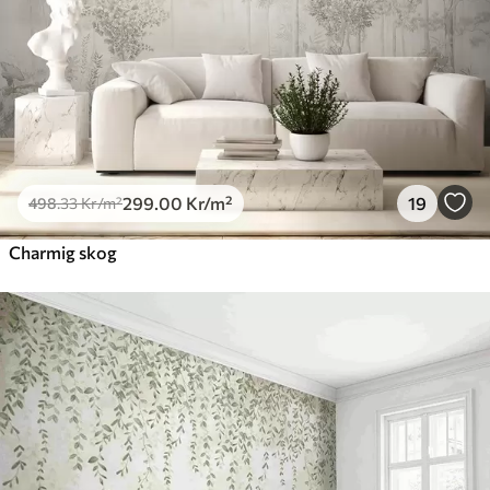
299
.00
Kr
/m²
19
498
.33
Kr
/m²
Charmig skog