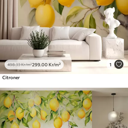
Premiumvinyl
725
.00
435
.00
Kr
/m²
Peel and Stick
900
.00
540
.00
Kr
/m²
299
.00
Kr
/m²
1
498
.33
Kr
/m²
Citroner