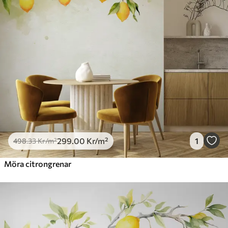
299
.00
Kr
/m²
1
498
.33
Kr
/m²
Möra citrongrenar