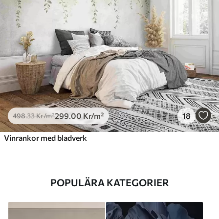
299
.00
Kr
/m²
18
498
.33
Kr
/m²
Vinrankor med bladverk
POPULÄRA KATEGORIER