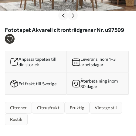
Fototapet Akvarell citronträdgrenar Nr. u97599
Anpassa tapeten till
Leverans inom 1–3
din storlek
arbetsdagar
Återbetalning inom
Fri frakt till Sverige
30 dagar
Citroner
Citrusfrukt
Fruktig
Vintage stil
Rustik