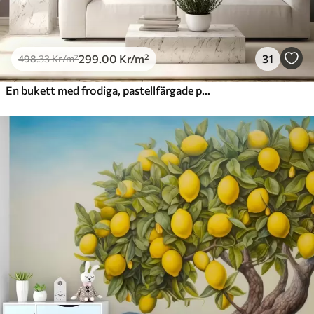
299
.00
Kr
/m²
31
498
.33
Kr
/m²
En bukett med frodiga, pastellfärgade pioner och andra blommor mot en mjuk, suddig bakgrund