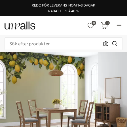
REDO FÖR LEVERANS INOM 1–3 DAGAR
RABATTER PÅ 40 %
0
0