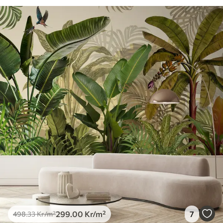
299
.00
Kr
/m²
7
498
.33
Kr
/m²