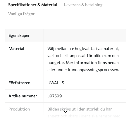
Specifikationer & Material
Leverans & betalning
Vanliga frågor
Egenskaper
Material
Välj mellan tre högkvalitativa material,
vart och ett anpassat för olika rum och
budgetar. Mer information finns nedan
eller under kundanpassningsprocessen.
Författaren
UWALLS
Artikelnummer
u97599
Produktion
Bilden skrivs ut i den storlek du har
angett och skärs i identiska remsor med
en bredd på upp till 50 cm.