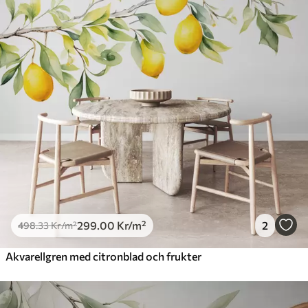
299
.00
Kr
/m²
2
498
.33
Kr
/m²
Akvarellgren med citronblad och frukter