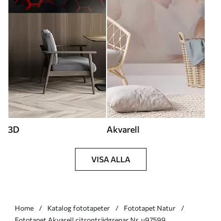
3D
Akvarell
VISA ALLA
Home
Katalog fototapeter
Fototapet Natur
Fototapet Akvarell citronträdgrenar Nr. u97599