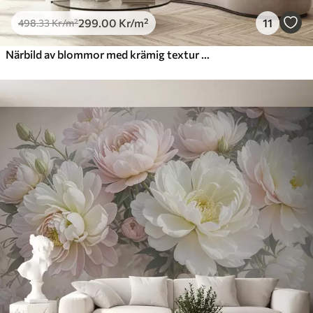
299
.00
Kr
/m²
11
498
.33
Kr
/m²
Närbild av blommor med krämig textur och skira, böljande kronblad som skapar ett mjukt, elegant och texturerat blomsterarrangemang