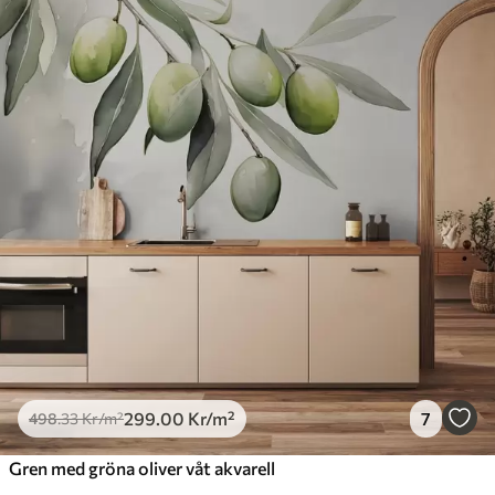
299
.00
Kr
/m²
7
498
.33
Kr
/m²
Gren med gröna oliver våt akvarell