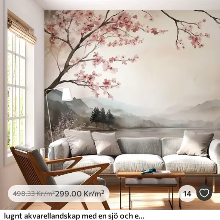
299
.00
Kr
/m²
14
498
.33
Kr
/m²
lugnt akvarellandskap med en sjö och ett blommande träd