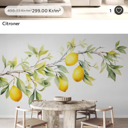
299
.00
Kr
/m²
1
498
.33
Kr
/m²
Citroner