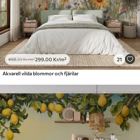
299
.00
Kr
/m²
21
498
.33
Kr
/m²
Akvarell vilda blommor och fjärilar