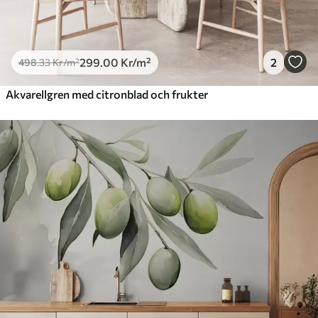
299
.00
Kr
/m²
2
498
.33
Kr
/m²
Akvarellgren med citronblad och frukter