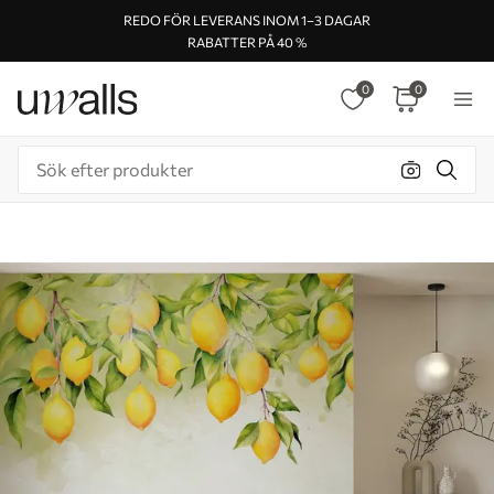
REDO FÖR LEVERANS INOM 1–3 DAGAR
RABATTER PÅ 40 %
0
0