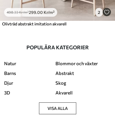
299
.00
Kr
/m²
2
498
.33
Kr
/m²
Olivträd abstrakt imitation akvarell
POPULÄRA KATEGORIER
Natur
Blommor och växter
Barns
Abstrakt
Djur
Skog
3D
Akvarell
VISA ALLA