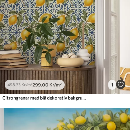
299
.00
Kr
/m²
1
498
.33
Kr
/m²
Citrongrenar med blå dekorativ bakgrund