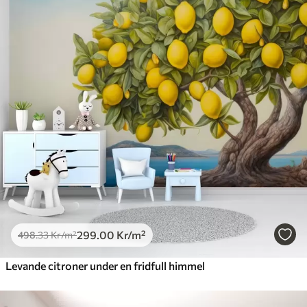
299
.00
Kr
/m²
498
.33
Kr
/m²
Levande citroner under en fridfull himmel