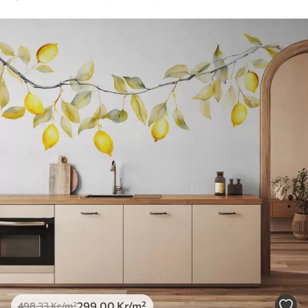
299
.00
Kr
/m²
498
.33
Kr
/m²