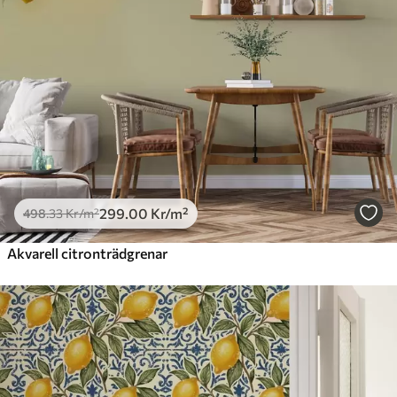
299
.00
Kr
/m²
498
.33
Kr
/m²
Akvarell citronträdgrenar