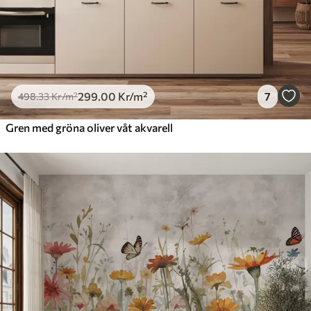
299
.00
Kr
/m²
7
498
.33
Kr
/m²
Gren med gröna oliver våt akvarell