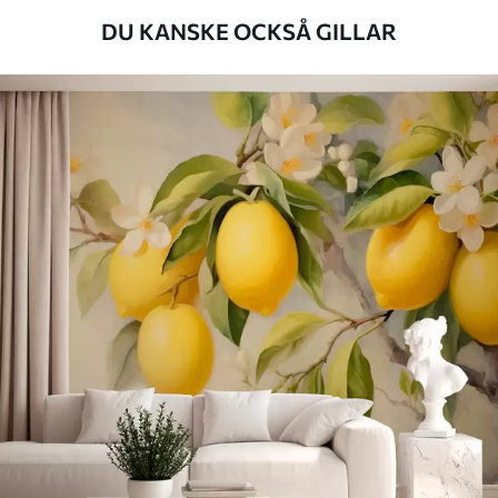
DU KANSKE OCKSÅ GILLAR
Tillgängliga material
Standard
498
.33
299
.00
Kr
/m²
Premium
631
.67
379
.00
Kr
/m²
Premiumvinyl
725
.00
435
.00
Kr
/m²
Peel and Stick
900
.00
540
.00
Kr
/m²