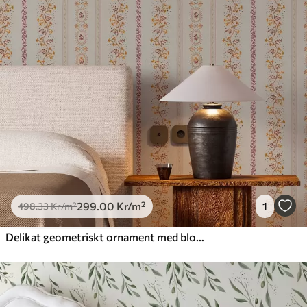
299
.00
Kr
/m²
1
498
.33
Kr
/m²
Delikat geometriskt ornament med blommor och växter