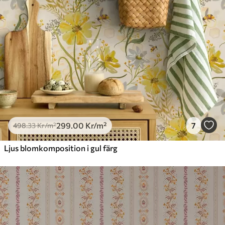
299
.00
Kr
/m²
7
498
.33
Kr
/m²
Ljus blomkomposition i gul färg