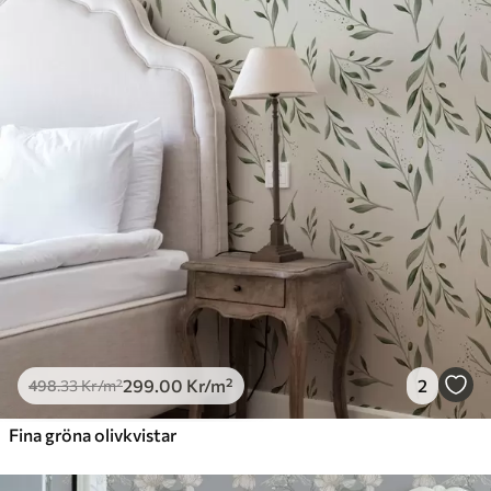
299
.00
Kr
/m²
2
498
.33
Kr
/m²
Fina gröna olivkvistar