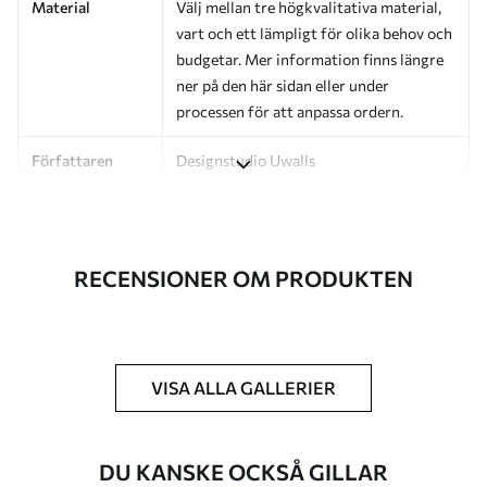
Material
Välj mellan tre högkvalitativa material,
vart och ett lämpligt för olika behov och
budgetar. Mer information finns längre
ner på den här sidan eller under
processen för att anpassa ordern.
Författaren
Designstudio Uwalls
Artikelnummer
a01180v4
Efterbehandling
Halvmatt.
RECENSIONER OM PRODUKTEN
Produktion
Bilden skrivs ut i den storlek du har
angett och skärs i identiska remsor med
en bredd på upp till 50 cm.
VISA ALLA GALLERIER
Ytterligare
Du kan lägga till ett lackskikt och/eller
alternativ
tapetlim.
DU KANSKE OCKSÅ GILLAR
Rengöring
Tapeten kan rengöras försiktigt med en