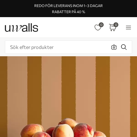
REDO FÖR LEVERANS INOM 1–3 DAGAR
RABATTER PÅ 40 %
0
0