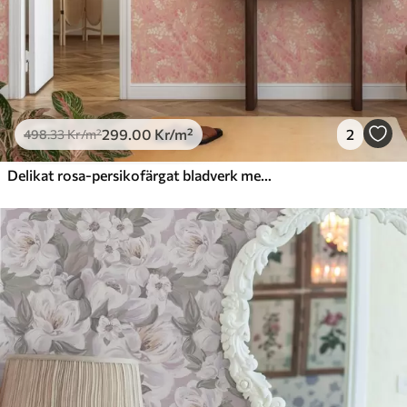
299
.00
Kr
/m²
2
498
.33
Kr
/m²
Delikat rosa-persikofärgat bladverk med en mjuk färgskimmer