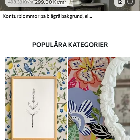
299
.00
Kr
/m²
12
498
.33
Kr
/m²
Konturblommor på blågrå bakgrund, elegant botaniskt mönster
POPULÄRA KATEGORIER