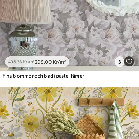
299
.00
Kr
/m²
3
498
.33
Kr
/m²
Fina blommor och blad i pastellfärger