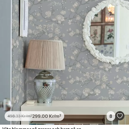
299
.00
Kr
/m²
8
498
.33
Kr
/m²
Vita blommor på grenar och berg på en blå bakgrund