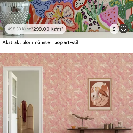
299
.00
Kr
/m²
9
498
.33
Kr
/m²
Abstrakt blommönster i pop art-stil