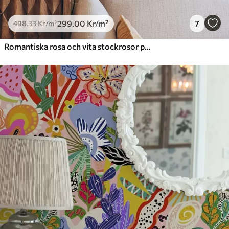
299
.00
Kr
/m²
7
498
.33
Kr
/m²
Romantiska rosa och vita stockrosor på dämpad grönska