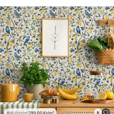
mjuk svamp. Tapeter med lackfinish kan
rengöras med vatten.
Tillämpningsmetod
Sömlös applikation
Tillgängliga material
Standard
498
.33
299
.00
Kr
/m²
Premium
631
.67
379
.00
Kr
/m²
Premiumvinyl
725
.00
435
.00
Kr
/m²
299
.00
Kr
/m²
8
498
.33
Kr
/m²