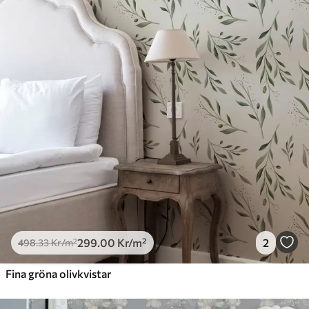
299
.00
Kr
/m²
2
498
.33
Kr
/m²
Fina gröna olivkvistar