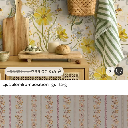
299
.00
Kr
/m²
7
498
.33
Kr
/m²
Ljus blomkomposition i gul färg