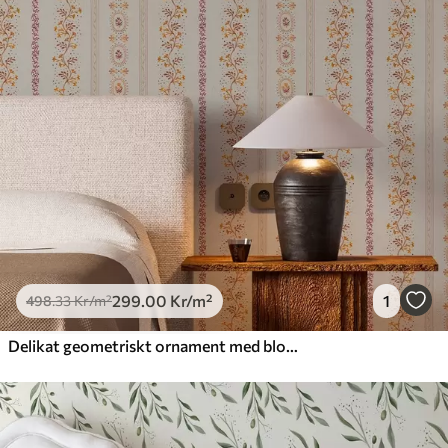
299
.00
Kr
/m²
1
498
.33
Kr
/m²
Delikat geometriskt ornament med blommor och växter