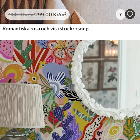
299
.00
Kr
/m²
7
498
.33
Kr
/m²
Romantiska rosa och vita stockrosor på dämpad grönska