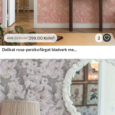
299
.00
Kr
/m²
2
498
.33
Kr
/m²
Delikat rosa-persikofärgat bladverk med en mjuk färgskimmer