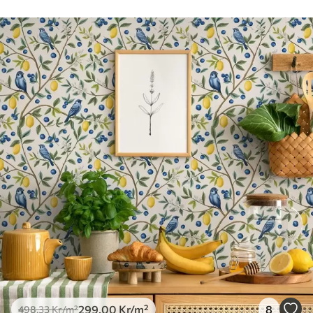
mjuk svamp. Tapeter med lackfinish kan
rengöras med vatten.
Tillämpningsmetod
Sömlös applikation
Tillgängliga material
Standard
498
.33
299
.00
Kr
/m²
Premium
631
.67
379
.00
Kr
/m²
Premiumvinyl
725
.00
435
.00
Kr
/m²
299
.00
Kr
/m²
8
498
.33
Kr
/m²