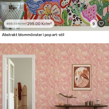
299
.00
Kr
/m²
9
498
.33
Kr
/m²
Abstrakt blommönster i pop art-stil