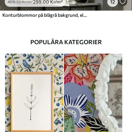
299
.00
Kr
/m²
12
498
.33
Kr
/m²
Konturblommor på blågrå bakgrund, elegant botaniskt mönster
POPULÄRA KATEGORIER