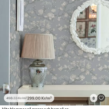
299
.00
Kr
/m²
8
498
.33
Kr
/m²
Vita blommor på grenar och berg på en blå bakgrund