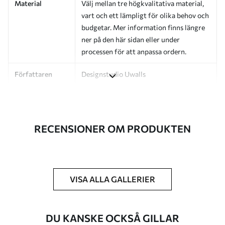
Material
Välj mellan tre högkvalitativa material,
vart och ett lämpligt för olika behov och
budgetar. Mer information finns längre
ner på den här sidan eller under
processen för att anpassa ordern.
Författaren
Designstudio Uwalls
Artikelnummer
a01180v2
Efterbehandling
Halvmatt.
RECENSIONER OM PRODUKTEN
Produktion
Bilden skrivs ut i den storlek du har
angett och skärs i identiska remsor med
en bredd på upp till 50 cm.
VISA ALLA GALLERIER
Ytterligare
Du kan lägga till ett lackskikt och/eller
alternativ
tapetlim.
DU KANSKE OCKSÅ GILLAR
Rengöring
Tapeten kan rengöras försiktigt med en