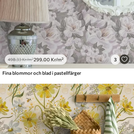
299
.00
Kr
/m²
3
498
.33
Kr
/m²
Fina blommor och blad i pastellfärger