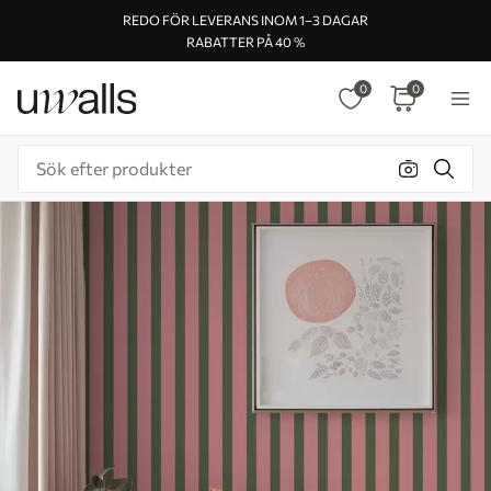
REDO FÖR LEVERANS INOM 1–3 DAGAR
RABATTER PÅ 40 %
0
0