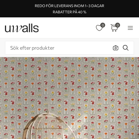
REDO FÖR LEVERANS INOM 1–3 DAGAR
RABATTER PÅ 40 %
0
0