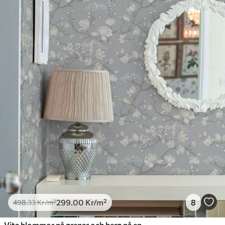
299
.00
Kr
/m²
8
498
.33
Kr
/m²
Vita blommor på grenar och berg på en blå bakgrund