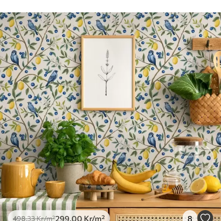
mjuk svamp. Tapeter med lackfinish kan
rengöras med vatten.
Tillämpningsmetod
Sömlös applikation
Tillgängliga material
Standard
498
.33
299
.00
Kr
/m²
Premium
631
.67
379
.00
Kr
/m²
Premiumvinyl
725
.00
435
.00
Kr
/m²
299
.00
Kr
/m²
8
498
.33
Kr
/m²