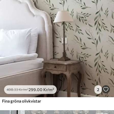
299
.00
Kr
/m²
2
498
.33
Kr
/m²
Fina gröna olivkvistar