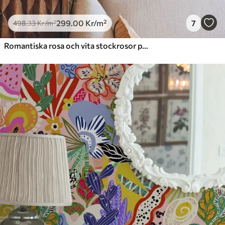
299
.00
Kr
/m²
7
498
.33
Kr
/m²
Romantiska rosa och vita stockrosor på dämpad grönska