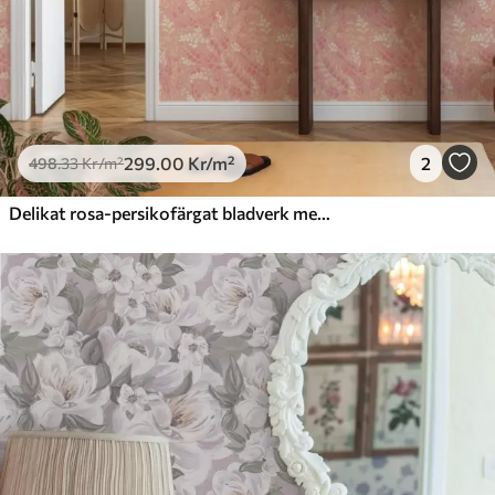
299
.00
Kr
/m²
2
498
.33
Kr
/m²
Delikat rosa-persikofärgat bladverk med en mjuk färgskimmer