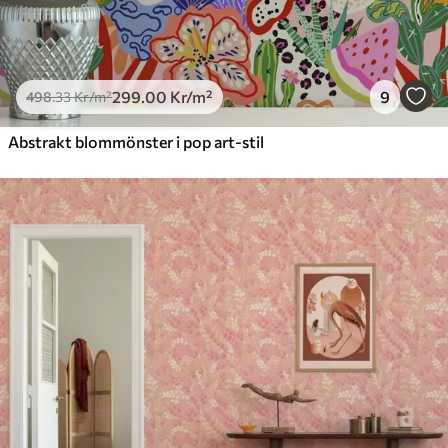
299
.00
Kr
/m²
9
498
.33
Kr
/m²
Abstrakt blommönster i pop art-stil