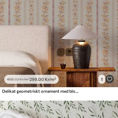
299
.00
Kr
/m²
1
498
.33
Kr
/m²
Delikat geometriskt ornament med blommor och växter