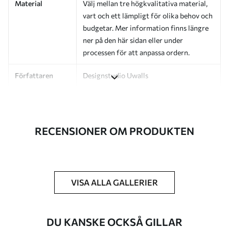
Material
Välj mellan tre högkvalitativa material,
vart och ett lämpligt för olika behov och
budgetar. Mer information finns längre
ner på den här sidan eller under
processen för att anpassa ordern.
Författaren
Designstudio Uwalls
Artikelnummer
a01174v1
Efterbehandling
Halvmatt.
RECENSIONER OM PRODUKTEN
Produktion
Bilden skrivs ut i den storlek du har
angett och skärs i identiska remsor med
en bredd på upp till 50 cm.
VISA ALLA GALLERIER
Ytterligare
Du kan lägga till ett lackskikt och/eller
alternativ
tapetlim.
DU KANSKE OCKSÅ GILLAR
Rengöring
Tapeten kan rengöras försiktigt med en