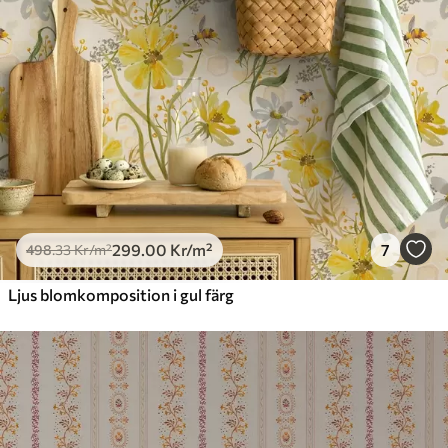
299
.00
Kr
/m²
7
498
.33
Kr
/m²
Ljus blomkomposition i gul färg