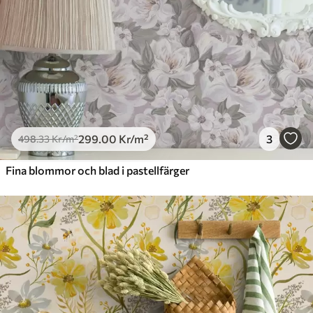
299
.00
Kr
/m²
3
498
.33
Kr
/m²
Fina blommor och blad i pastellfärger