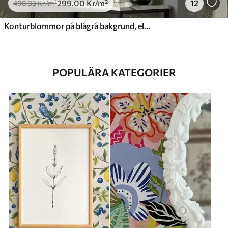
299
.00
Kr
/m²
12
498
.33
Kr
/m²
Konturblommor på blågrå bakgrund, elegant botaniskt mönster
POPULÄRA KATEGORIER