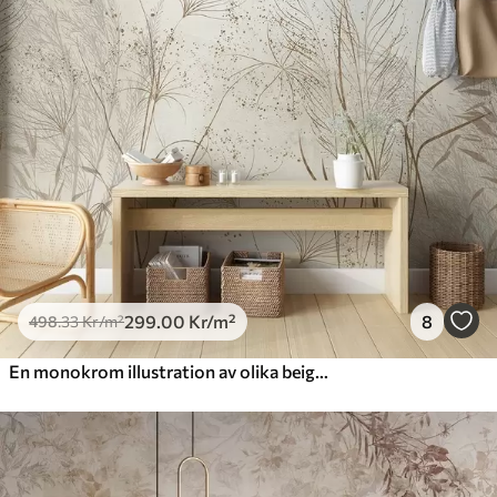
299
.00
Kr
/m²
8
498
.33
Kr
/m²
En monokrom illustration av olika beige växter och spikelets med fina, skira linjer och texturer