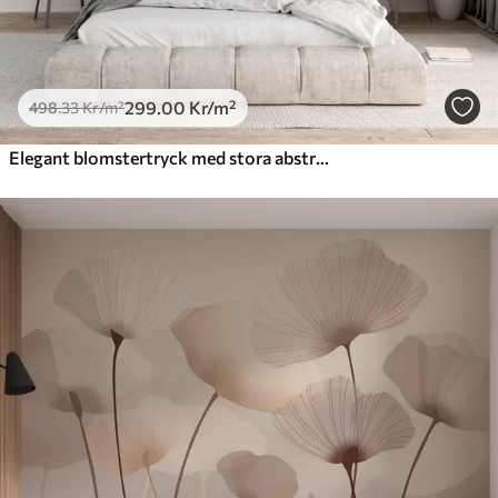
299
.00
Kr
/m²
498
.33
Kr
/m²
Elegant blomstertryck med stora abstrakta linjer av blommor och blad i grå och beige nyanser på en ljus bakgrund