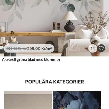
299
.00
Kr
/m²
14
498
.33
Kr
/m²
Akvarell gröna blad med blommor
POPULÄRA KATEGORIER