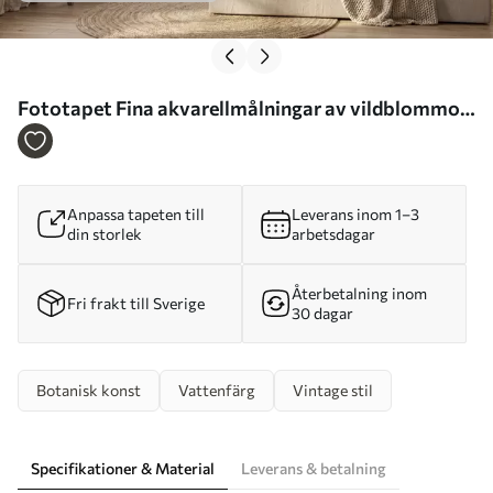
Fototapet Fina akvarellmålningar av vildblommor
i en mjuk palett av beige och krämfärger Nr.
w09875
Anpassa tapeten till
Leverans inom 1–3
din storlek
arbetsdagar
Återbetalning inom
Fri frakt till Sverige
30 dagar
Botanisk konst
Vattenfärg
Vintage stil
Specifikationer & Material
Leverans & betalning