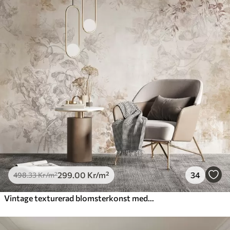
299
.00
Kr
/m²
34
498
.33
Kr
/m²
Vintage texturerad blomsterkonst med illustrationer av delikata trädgårdsblommor och blad i teckningsstil, mjuka pastellbeige och sepiafärger