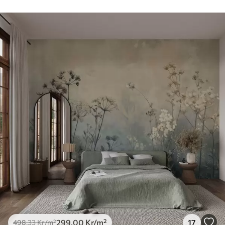
299
.00
Kr
/m²
17
498
.33
Kr
/m²