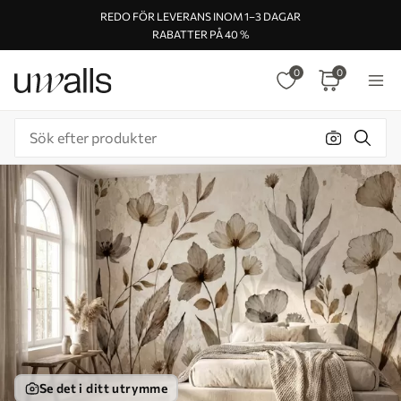
REDO FÖR LEVERANS INOM 1–3 DAGAR
RABATTER PÅ 40 %
0
0
Se det i ditt utrymme