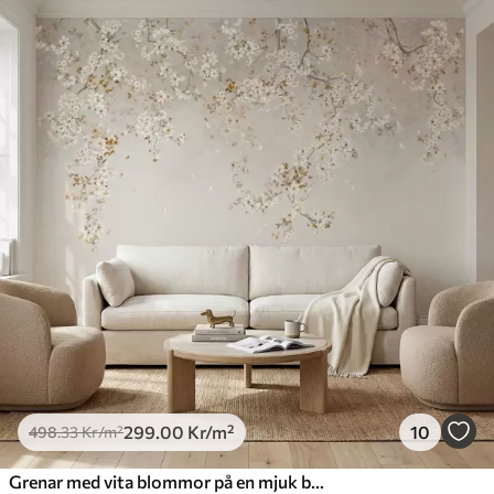
299
.00
Kr
/m²
10
498
.33
Kr
/m²
Grenar med vita blommor på en mjuk beige bakgrund