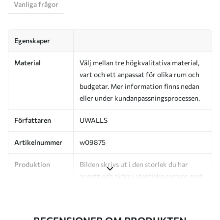
Vanliga frågor
Egenskaper
Material
Välj mellan tre högkvalitativa material,
vart och ett anpassat för olika rum och
budgetar. Mer information finns nedan
eller under kundanpassningsprocessen.
Författaren
UWALLS
Artikelnummer
w09875
Produktion
Bilden skrivs ut i den storlek du har
angett och skärs i identiska remsor med
en bredd på upp till 50 cm.
Dessutom
Du kan lägga till ett lackskikt och/eller