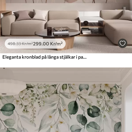
299
.00
Kr
/m²
498
.33
Kr
/m²
Eleganta kronblad på långa stjälkar i pastellfärger