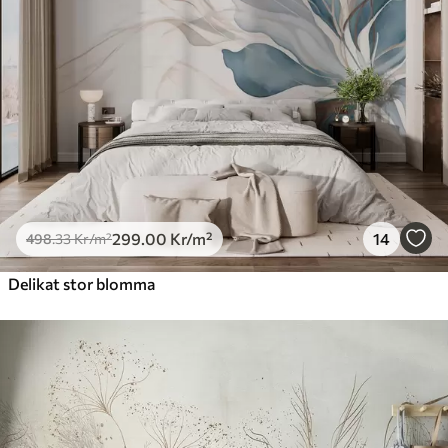
299
.00
Kr
/m²
14
498
.33
Kr
/m²
Delikat stor blomma