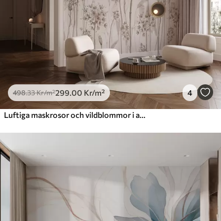
725
.00
435
.00
Kr
/m²
Peel and Stick
900
.00
540
.00
Kr
/m²
299
.00
Kr
/m²
4
498
.33
Kr
/m²
Luftiga maskrosor och vildblommor i akvarellstil