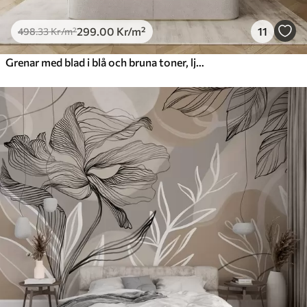
299
.00
Kr
/m²
11
498
.33
Kr
/m²
Grenar med blad i blå och bruna toner, ljus bakgrund, mjuk och skir, akvarellstil