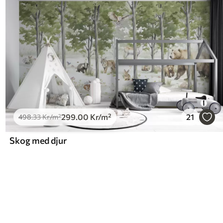
299
.00
Kr
/m²
21
498
.33
Kr
/m²
Skog med djur