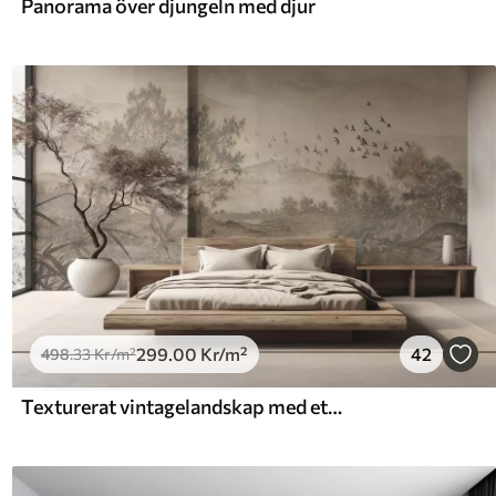
Panorama över djungeln med djur
299
.00
Kr
/m²
42
498
.33
Kr
/m²
Texturerat vintagelandskap med ett träd nära en flod och en molnig himmel, naturkonst i sepiatoner