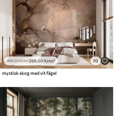
299
.00
Kr
/m²
70
498
.33
Kr
/m²
mystisk skog med vit fågel