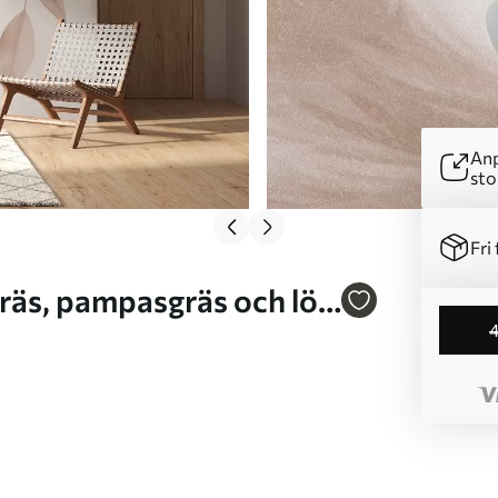
Anp
sto
Fri 
 w09868v1