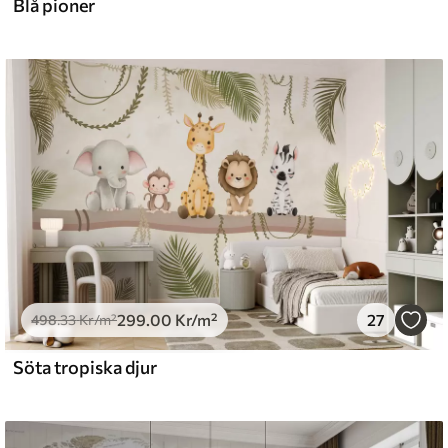
Blå pioner
299
.00
Kr
/m²
27
498
.33
Kr
/m²
Söta tropiska djur