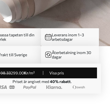
assa tapeten till din
Leverans inom 1–3
rlek
arbetsdagar
Återbetalning inom 30
frakt till Sverige
dagar
498
.33
299
.00
Kr
/m²
Visa pris
Priset är angivet med
40% rabatt
.