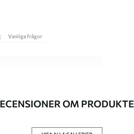
g
Vanliga frågor
va material, vart och ett anpassat för olika rum
on finns nedan eller under
ECENSIONER OM PRODUKT