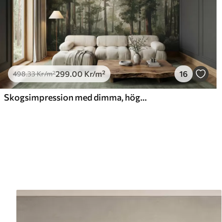
299
.00
Kr
/m²
16
498
.33
Kr
/m²
Skogsimpression med dimma, höga träd och en stig