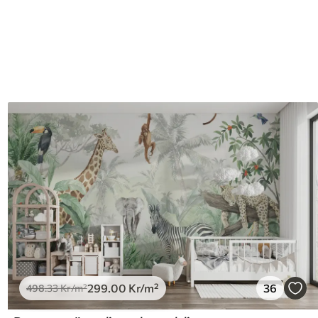
299
.00
Kr
/m²
36
498
.33
Kr
/m²