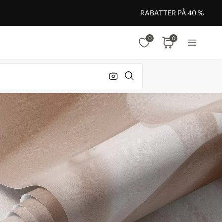
RABATTER PÅ 40 %
0
0