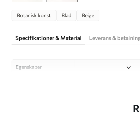
Botanisk konst
Blad
Beige
Specifikationer & Material
Leverans & betalnin
Egenskaper
Material
Välj mellan tre högkvalitati
och budgetar. Mer informati
kundanpassningsprocessen.
R
Författaren
UWALLS
Artikelnummer
w09868v1