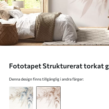
Fototapet Strukturerat torkat gräs, pampasgräs och löv,
målat i en mjuk akvarellstil Nr.
Denna design finns tillgänglig i andra färger: