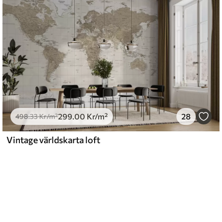
299
.00
Kr
/m²
28
498
.33
Kr
/m²
Vintage världskarta loft