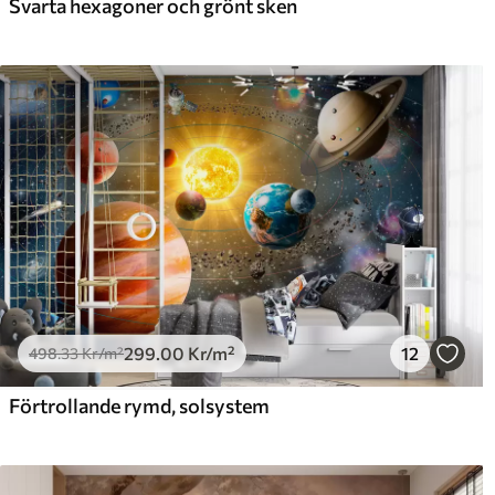
Svarta hexagoner och grönt sken
299
.00
Kr
/m²
12
498
.33
Kr
/m²
Förtrollande rymd, solsystem