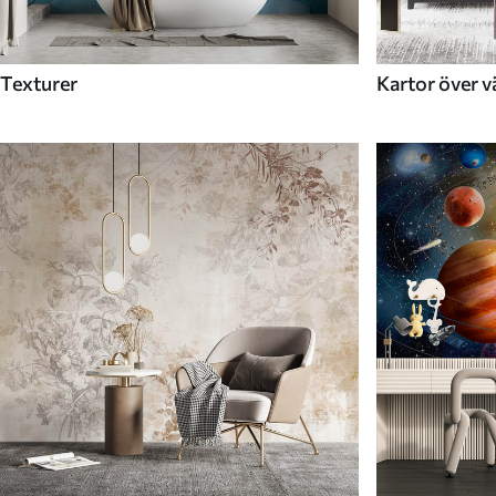
Texturer
Kartor över v