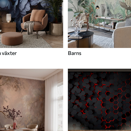
 växter
Barns