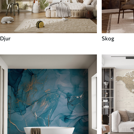
Djur
Skog