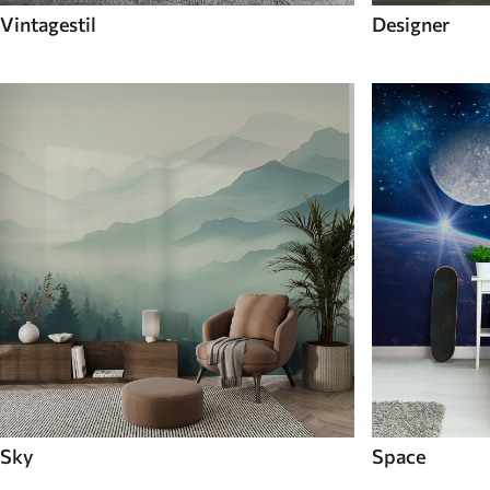
Vintagestil
Designer
Sky
Space