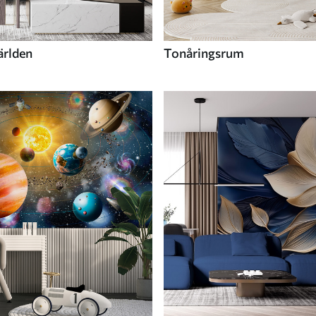
ärlden
Tonåringsrum