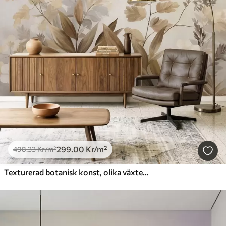
299
.00
Kr
/m²
498
.33
Kr
/m²
Texturerad botanisk konst, olika växter och blad i bruna och beige nyanser