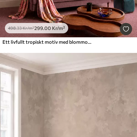
299
.00
Kr
/m²
498
.33
Kr
/m²
Ett livfullt tropiskt motiv med blommor, blad och färgglada frukter