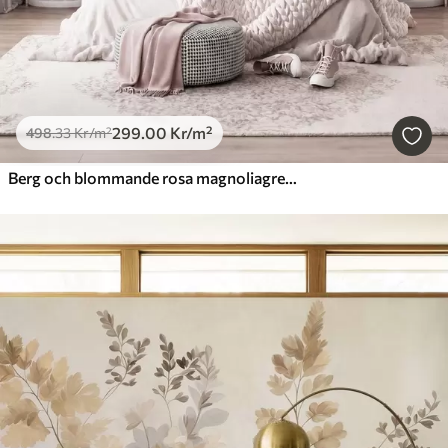
299
.00
Kr
/m²
498
.33
Kr
/m²
Berg och blommande rosa magnoliagrenar, ett landskap med varierad struktur