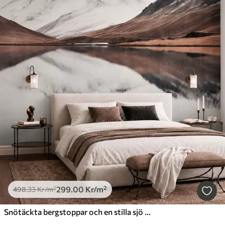
299
.00
Kr
/m²
498
.33
Kr
/m²
Snötäckta bergstoppar och en stilla sjö med en spegelblank yta