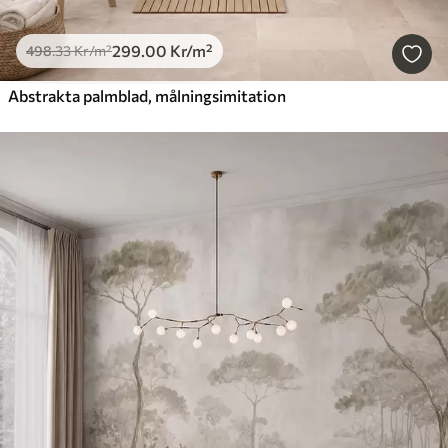
299
.00
Kr
/m²
498
.33
Kr
/m²
Abstrakta palmblad, målningsimitation