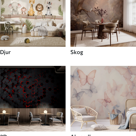
Djur
Skog