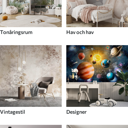
Tonåringsrum
Hav och hav
Vintagestil
Designer