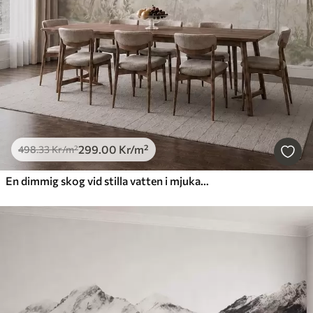
299
.00
Kr
/m²
498
.33
Kr
/m²
En dimmig skog vid stilla vatten i mjuka, naturliga pastellfärger