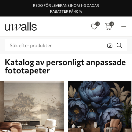
REDO FÖR LEVERANS INOM 1–3 DAGAR
RABATTER PÅ 40 %
0
0
Katalog av personligt anpassade
fototapeter