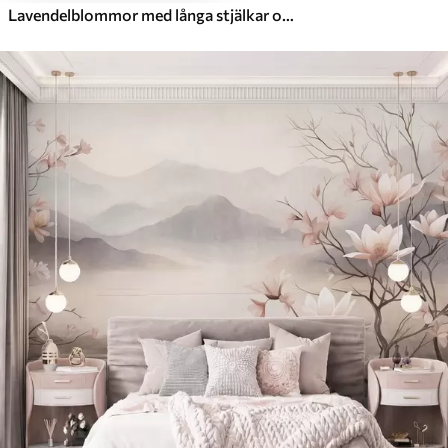
Lavendelblommor med långa stjälkar och blad, konstverk i mjuka pastellfärger med struktur