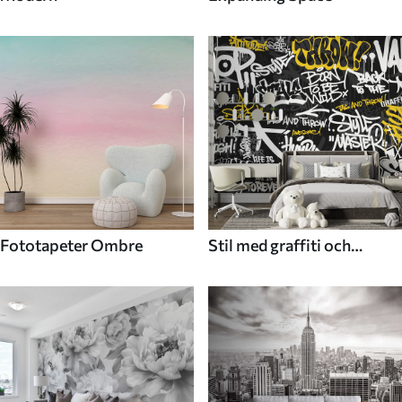
Fototapeter Ombre
Stil med graffiti och
gatukonst