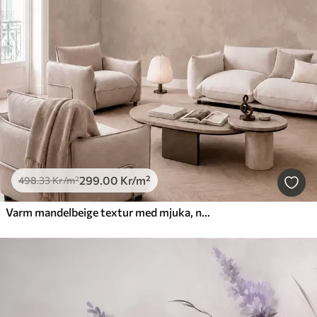
299
.00
Kr
/m²
498
.33
Kr
/m²
Varm mandelbeige textur med mjuka, naturliga tonövergångar