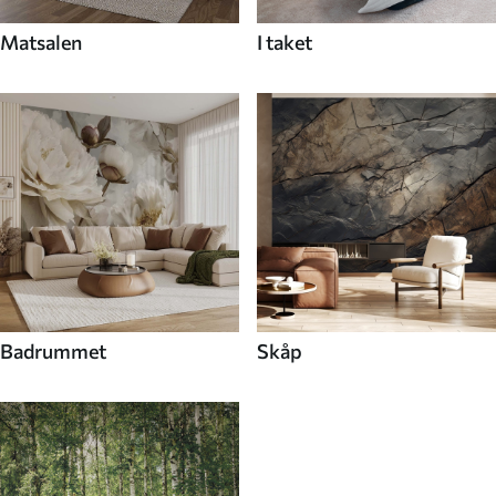
Matsalen
I taket
Badrummet
Skåp