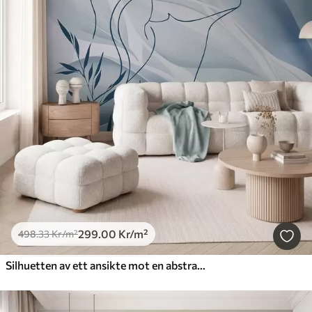
299
.00
Kr
/m²
498
.33
Kr
/m²
Silhuetten av ett ansikte mot en abstrakt bakgrund