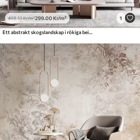
299
.00
Kr
/m²
1
498
.33
Kr
/m²
Ett abstrakt skogslandskap i rökiga beige nyanser med en känsla av djup