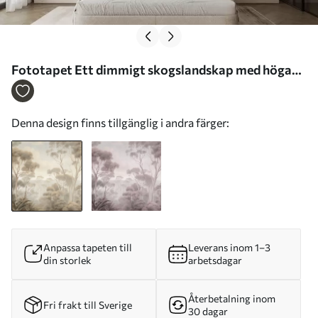
Fototapet Ett dimmigt skogslandskap med höga
eukalyptusträd och böljande kullar under en molnig
himmel, texturerad konst Nr. w09822
Denna design finns tillgänglig i andra färger:
Anpassa tapeten till
Leverans inom 1–3
din storlek
arbetsdagar
Återbetalning inom
Fri frakt till Sverige
30 dagar