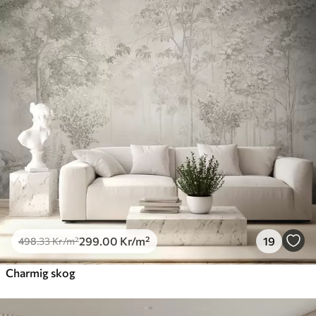
Premium
631
.67
379
.00
Kr
/m²
Premiumvinyl
725
.00
435
.00
Kr
/m²
Peel and Stick
900
.00
540
.00
Kr
/m²
299
.00
Kr
/m²
19
498
.33
Kr
/m²
Charmig skog