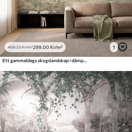
299
.00
Kr
/m²
1
498
.33
Kr
/m²
Ett gammaldags skogslandskap i dämpade gröna nyanser