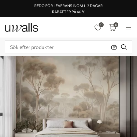
REDO FÖR LEVERANS INOM 1–3 DAGAR
RABATTER PÅ 40 %
0
0