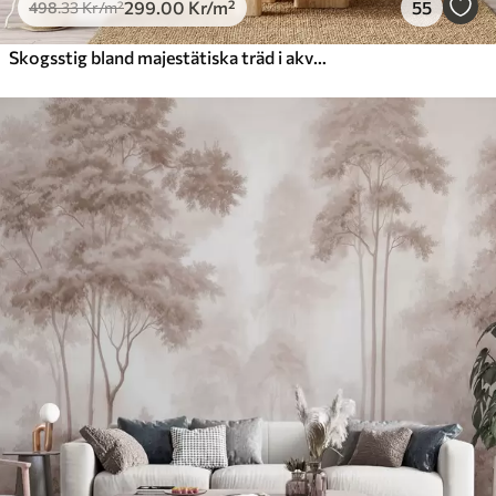
299
.00
Kr
/m²
55
498
.33
Kr
/m²
Skogsstig bland majestätiska träd i akvarellstil