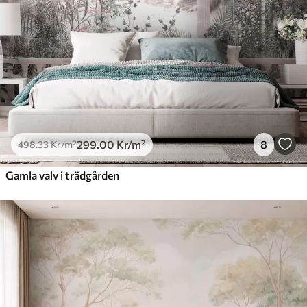
299
.00
Kr
/m²
8
498
.33
Kr
/m²
Gamla valv i trädgården