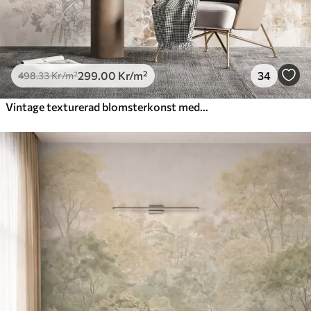
299
.00
Kr
/m²
34
498
.33
Kr
/m²
Vintage texturerad blomsterkonst med illustrationer av delikata trädgårdsblommor och blad i teckningsstil, mjuka pastellbeige och sepiafärger