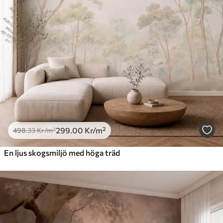
299
.00
Kr
/m²
498
.33
Kr
/m²
En ljus skogsmiljö med höga träd