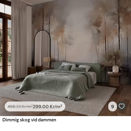
299
.00
Kr
/m²
9
498
.33
Kr
/m²
Dimmig skog vid dammen