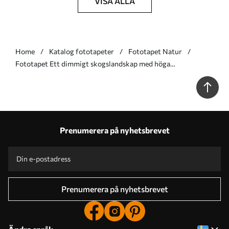
VISA ALLA
Home
Katalog fototapeter
Fototapet Natur
Fototapet Ett dimmigt skogslandskap med höga
eukalyptusträd och böljande kullar under en molnig himmel,
texturerad konst Nr. w09822
Prenumerera på nyhetsbrevet
Prenumerera på nyhetsbrevet