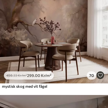
299
.00
Kr
/m²
70
498
.33
Kr
/m²
mystisk skog med vit fågel