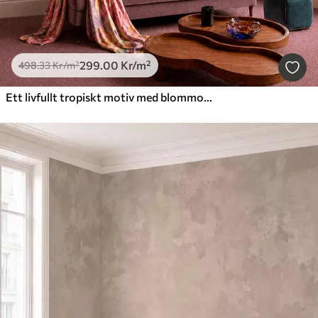
299
.00
Kr
/m²
498
.33
Kr
/m²
Ett livfullt tropiskt motiv med blommor, blad och färgglada frukter