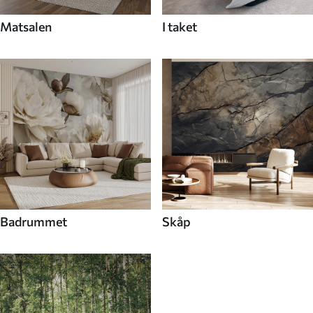
Matsalen
I taket
Badrummet
Skåp