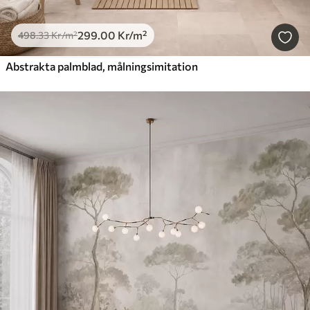
299
.00
Kr
/m²
498
.33
Kr
/m²
Abstrakta palmblad, målningsimitation