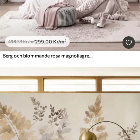
299
.00
Kr
/m²
498
.33
Kr
/m²
Berg och blommande rosa magnoliagrenar, ett landskap med varierad struktur