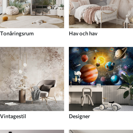
Tonåringsrum
Hav och hav
Vintagestil
Designer