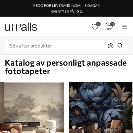
REDO FÖR LEVERANS INOM 1–3 DAGAR
RABATTER PÅ 40 %
0
0
Katalog av personligt anpassade
fototapeter