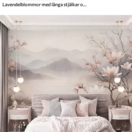
Lavendelblommor med långa stjälkar och blad, konstverk i mjuka pastellfärger med struktur