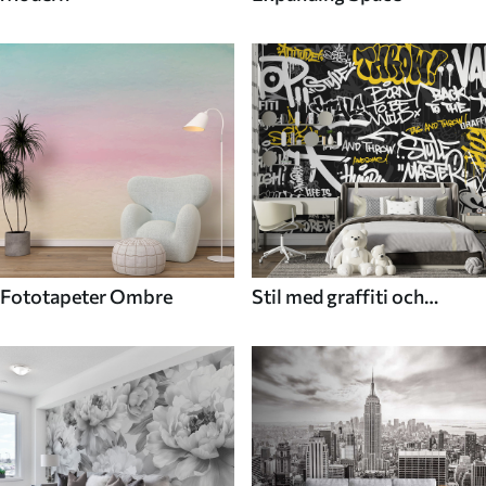
Fototapeter Ombre
Stil med graffiti och
gatukonst