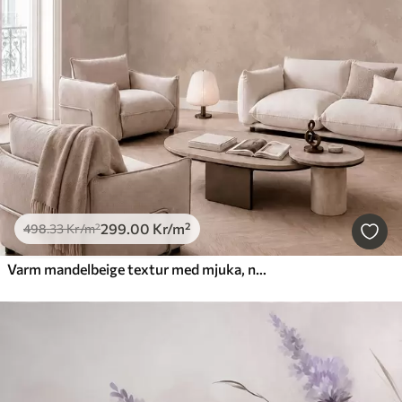
299
.00
Kr
/m²
498
.33
Kr
/m²
Varm mandelbeige textur med mjuka, naturliga tonövergångar