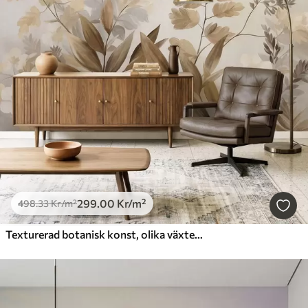
299
.00
Kr
/m²
498
.33
Kr
/m²
Texturerad botanisk konst, olika växter och blad i bruna och beige nyanser