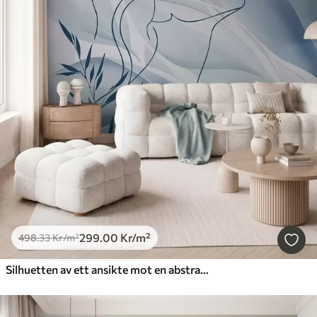
299
.00
Kr
/m²
498
.33
Kr
/m²
Silhuetten av ett ansikte mot en abstrakt bakgrund