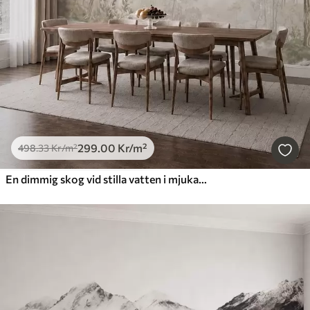
299
.00
Kr
/m²
498
.33
Kr
/m²
En dimmig skog vid stilla vatten i mjuka, naturliga pastellfärger