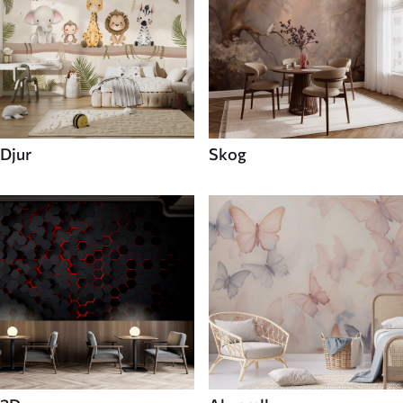
Djur
Skog