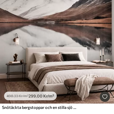
299
.00
Kr
/m²
498
.33
Kr
/m²
Snötäckta bergstoppar och en stilla sjö med en spegelblank yta