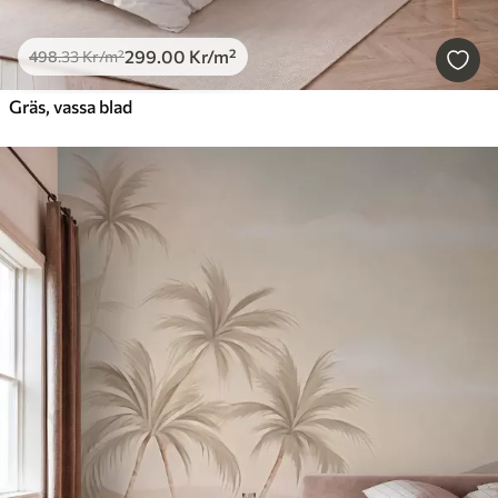
299
.00
Kr
/m²
498
.33
Kr
/m²
Gräs, vassa blad