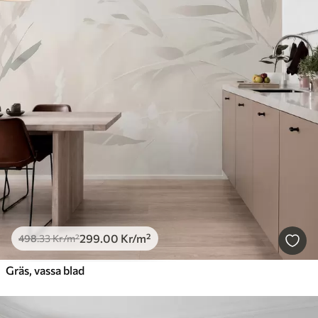
299
.00
Kr
/m²
498
.33
Kr
/m²
Gräs, vassa blad