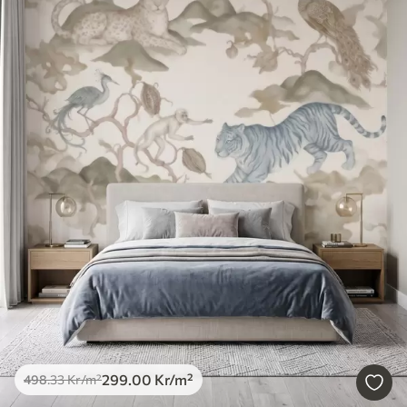
299
.00
Kr
/m²
498
.33
Kr
/m²