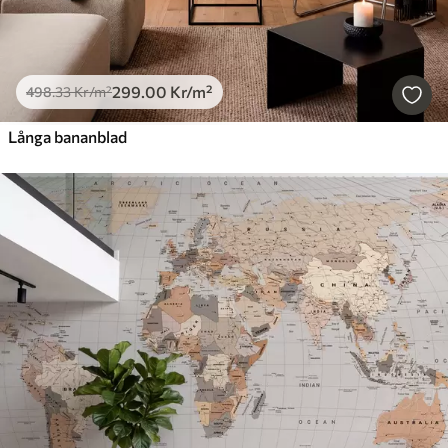
299
.00
Kr
/m²
498
.33
Kr
/m²
Långa bananblad