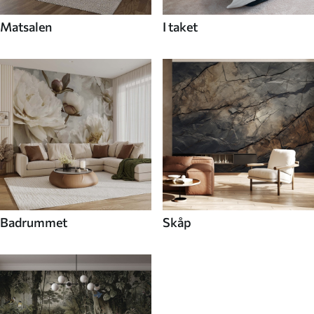
Matsalen
I taket
Badrummet
Skåp