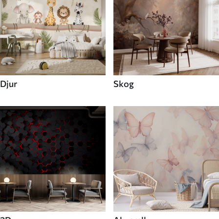
Djur
Skog