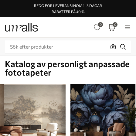
REDO FÖR LEVERANS INOM 1–3 DAGAR
RABATTER PÅ 40 %
0
0
Katalog av personligt anpassade
fototapeter