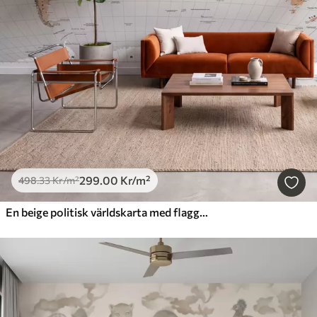
299
.00
Kr
/m²
498
.33
Kr
/m²
En beige politisk världskarta med flaggor på engelska