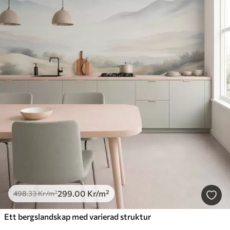
299
.00
Kr
/m²
498
.33
Kr
/m²
Ett bergslandskap med varierad struktur