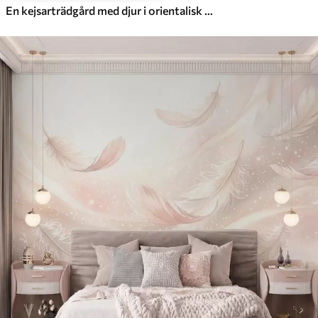
En kejsarträdgård med djur i orientalisk stil – apa, leopard, tiger, påfågel och häger