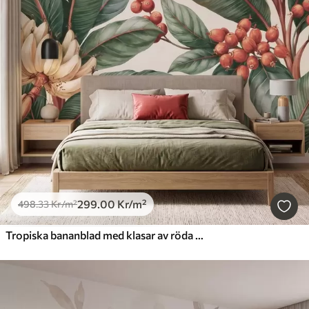
299
.00
Kr
/m²
498
.33
Kr
/m²
Tropiska bananblad med klasar av röda kaffebär, i akvarellstil