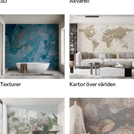
3D
Akvarell
Texturer
Kartor över världen