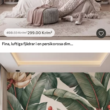
299
.00
Kr
/m²
498
.33
Kr
/m²
Fina, luftiga fjädrar i en persikorosa dimma med skimmer