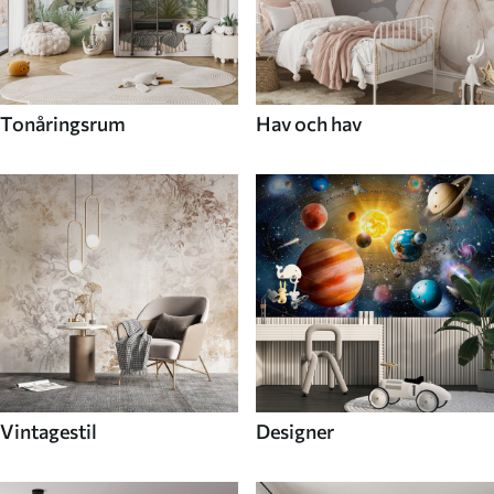
Tonåringsrum
Hav och hav
Vintagestil
Designer