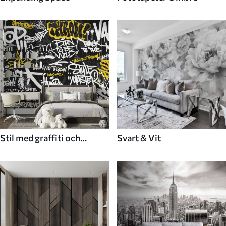
Stil med graffiti och
Svart & Vit
gatukonst