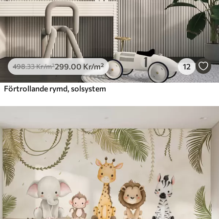
299
.00
Kr
/m²
12
498
.33
Kr
/m²
Förtrollande rymd, solsystem