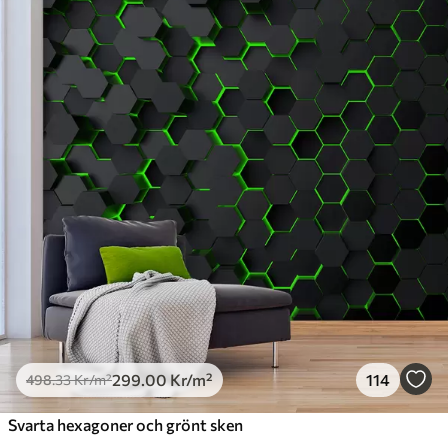
Standard
498
.33
299
.00
Kr
/m²
Premium
631
.67
379
.00
Kr
/m²
Premiumvinyl
725
.00
435
.00
Kr
/m²
Peel and Stick
900
.00
540
.00
Kr
/m²
299
.00
Kr
/m²
114
498
.33
Kr
/m²
Svarta hexagoner och grönt sken