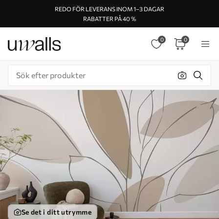
REDO FÖR LEVERANS INOM 1–3 DAGAR
RABATTER PÅ 40 %
0
0
Se det i ditt utrymme