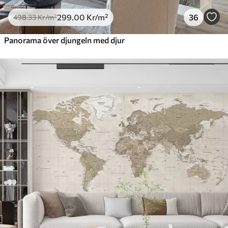
299
.00
Kr
/m²
36
498
.33
Kr
/m²
Panorama över djungeln med djur