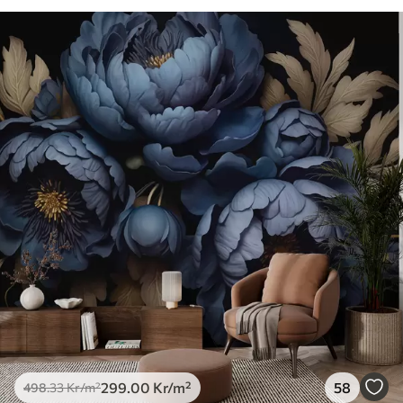
299
.00
Kr
/m²
58
498
.33
Kr
/m²