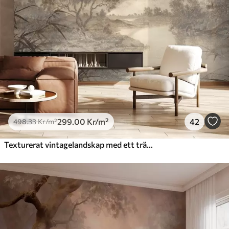
299
.00
Kr
/m²
42
498
.33
Kr
/m²
Texturerat vintagelandskap med ett träd nära en flod och en molnig himmel, naturkonst i sepiatoner