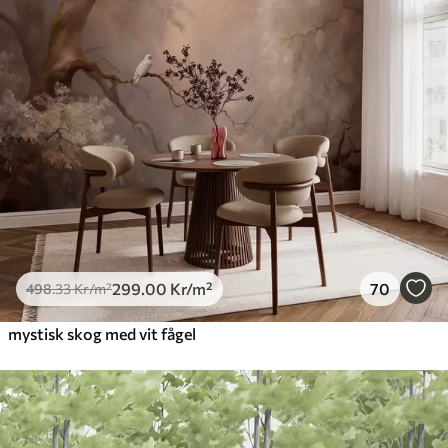
299
.00
Kr
/m²
70
498
.33
Kr
/m²
mystisk skog med vit fågel