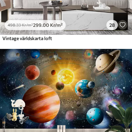
299
.00
Kr
/m²
28
498
.33
Kr
/m²
Vintage världskarta loft