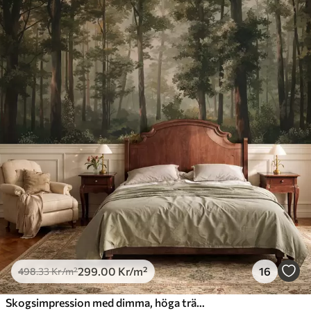
299
.00
Kr
/m²
16
498
.33
Kr
/m²
Skogsimpression med dimma, höga träd och en stig