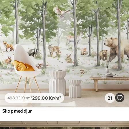
299
.00
Kr
/m²
21
498
.33
Kr
/m²
Skog med djur