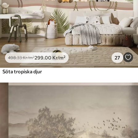
299
.00
Kr
/m²
27
498
.33
Kr
/m²
Söta tropiska djur