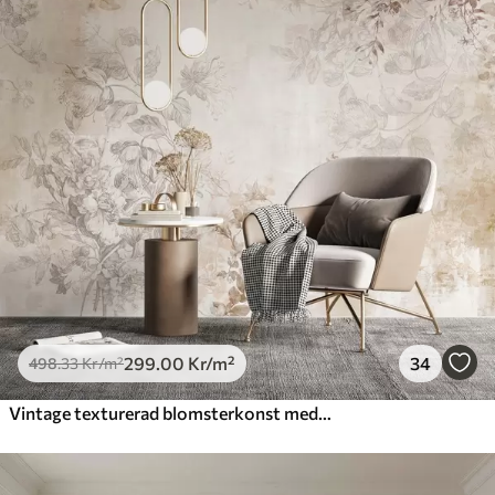
498
.33
299
.00
Kr
/m²
Premium
631
.67
379
.00
Kr
/m²
Premiumvinyl
725
.00
435
.00
Kr
/m²
Peel and Stick
900
.00
540
.00
Kr
/m²
299
.00
Kr
/m²
34
498
.33
Kr
/m²
Vintage texturerad blomsterkonst med illustrationer av delikata trädgårdsblommor och blad i teckningsstil, mjuka pastellbeige och sepiafärger