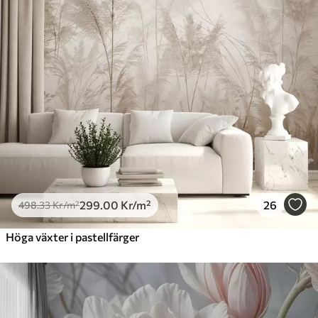
299
.00
Kr
/m²
26
498
.33
Kr
/m²
Höga växter i pastellfärger