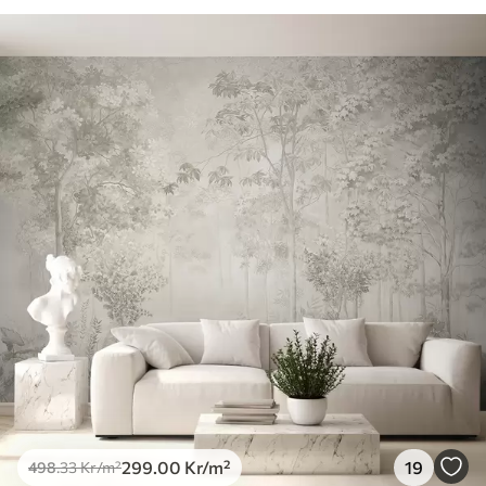
299
.00
Kr
/m²
19
498
.33
Kr
/m²