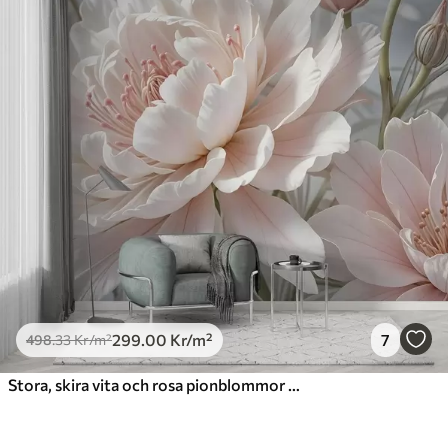
299
.00
Kr
/m²
7
498
.33
Kr
/m²
Stora, skira vita och rosa pionblommor med mjuka, fluffiga kronblad mot en suddig grå bakgrund