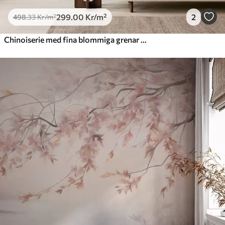
299
.00
Kr
/m²
2
498
.33
Kr
/m²
Chinoiserie med fina blommiga grenar på ljus bakgrund