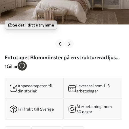
Se det i ditt utrymme
Fototapet Blommönster på en strukturerad ljus
bakgrund Nr. w05698
1
Gillar
Anpassa tapeten till
Leverans inom 1–3
din storlek
arbetsdagar
Återbetalning inom
Fri frakt till Sverige
30 dagar