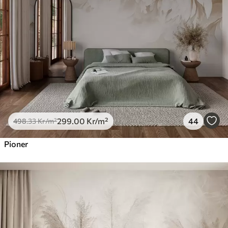
299
.00
Kr
/m²
44
498
.33
Kr
/m²
Pioner