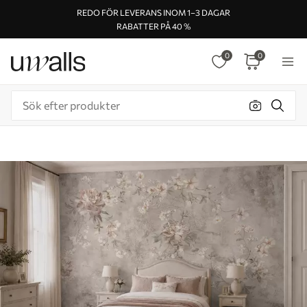
REDO FÖR LEVERANS INOM 1–3 DAGAR
RABATTER PÅ 40 %
0
0