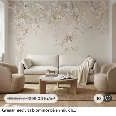
299
.00
Kr
/m²
10
498
.33
Kr
/m²
Grenar med vita blommor på en mjuk beige bakgrund