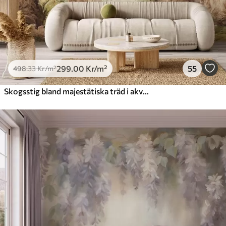
299
.00
Kr
/m²
55
498
.33
Kr
/m²
Skogsstig bland majestätiska träd i akvarellstil