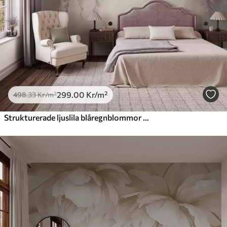
299
.00
Kr
/m²
498
.33
Kr
/m²
Strukturerade ljuslila blåregnblommor som hänger nedåt tillsammans med gröna blad, mot en pastellfärgad bakgrund