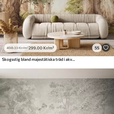
725
.00
435
.00
Kr
/m²
Peel and Stick
900
.00
540
.00
Kr
/m²
299
.00
Kr
/m²
55
498
.33
Kr
/m²
Skogsstig bland majestätiska träd i akvarellstil