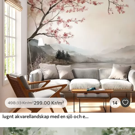
299
.00
Kr
/m²
14
498
.33
Kr
/m²
lugnt akvarellandskap med en sjö och ett blommande träd