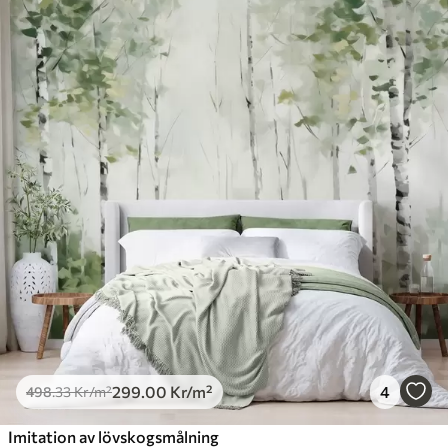
299
.00
Kr
/m²
4
498
.33
Kr
/m²
Imitation av lövskogsmålning