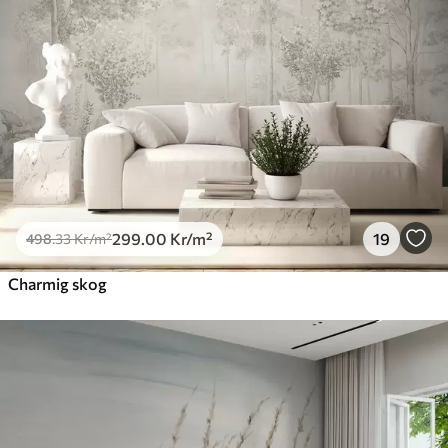
299
.00
Kr
/m²
19
498
.33
Kr
/m²
Charmig skog