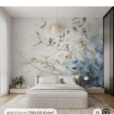
299
.00
Kr
/m²
11
498
.33
Kr
/m²