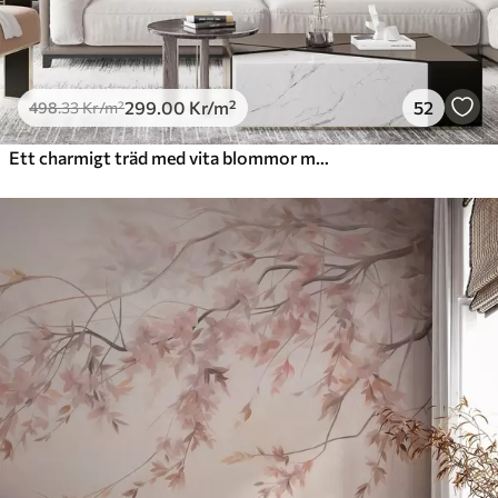
299
.00
Kr
/m²
52
498
.33
Kr
/m²
Ett charmigt träd med vita blommor mot en bakgrund av moln i en intressant stil i delikata varma färger