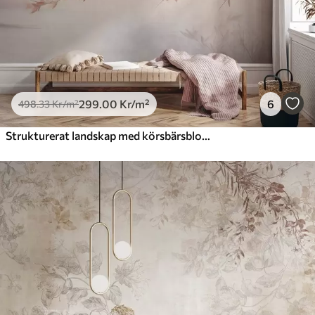
299
.00
Kr
/m²
6
498
.33
Kr
/m²
Strukturerat landskap med körsbärsblomgren, rosa löv, mjuk, dimmig bakgrund