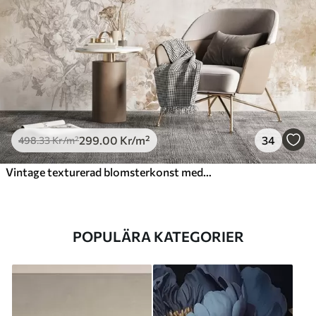
299
.00
Kr
/m²
34
498
.33
Kr
/m²
Vintage texturerad blomsterkonst med illustrationer av delikata trädgårdsblommor och blad i teckningsstil, mjuka pastellbeige och sepiafärger
POPULÄRA KATEGORIER