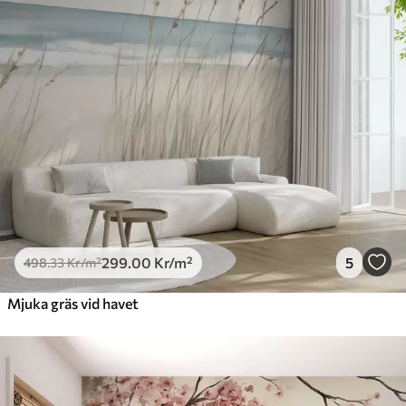
299
.00
Kr
/m²
5
498
.33
Kr
/m²
Mjuka gräs vid havet