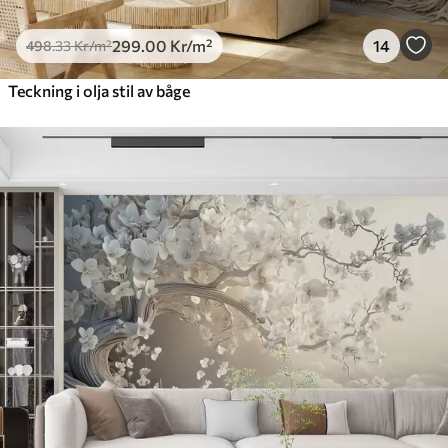
299
.00
Kr
/m²
14
498
.33
Kr
/m²
Teckning i olja stil av båge