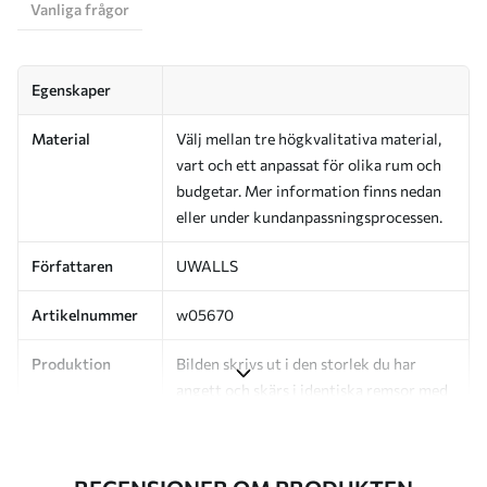
Vanliga frågor
Egenskaper
Material
Välj mellan tre högkvalitativa material,
vart och ett anpassat för olika rum och
budgetar. Mer information finns nedan
eller under kundanpassningsprocessen.
Författaren
UWALLS
Artikelnummer
w05670
Produktion
Bilden skrivs ut i den storlek du har
angett och skärs i identiska remsor med
en bredd på upp till 50 cm.
Dessutom
Du kan lägga till ett lackskikt och/eller