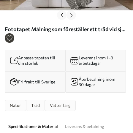
Fototapet Målning som föreställer ett träd vid sjön
Nr. w05670
Anpassa tapeten till
Leverans inom 1–3
din storlek
arbetsdagar
Återbetalning inom
Fri frakt till Sverige
30 dagar
Natur
Träd
Vattenfärg
Specifikationer & Material
Leverans & betalning