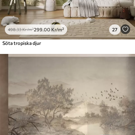
299
.00
Kr
/m²
27
498
.33
Kr
/m²
Söta tropiska djur