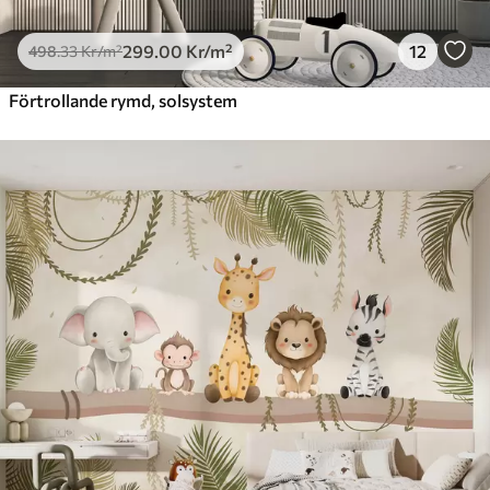
299
.00
Kr
/m²
12
498
.33
Kr
/m²
Förtrollande rymd, solsystem