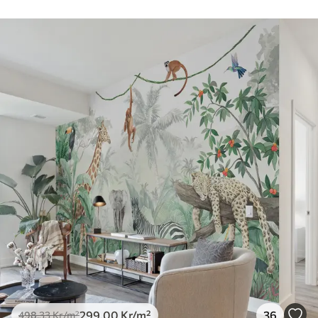
299
.00
Kr
/m²
36
498
.33
Kr
/m²