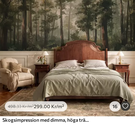
299
.00
Kr
/m²
16
498
.33
Kr
/m²
Skogsimpression med dimma, höga träd och en stig