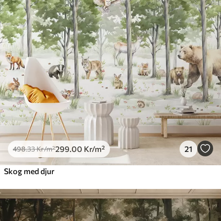
299
.00
Kr
/m²
21
498
.33
Kr
/m²
Skog med djur