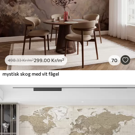
299
.00
Kr
/m²
70
498
.33
Kr
/m²
mystisk skog med vit fågel