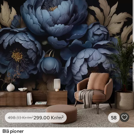
299
.00
Kr
/m²
58
498
.33
Kr
/m²
Blå pioner