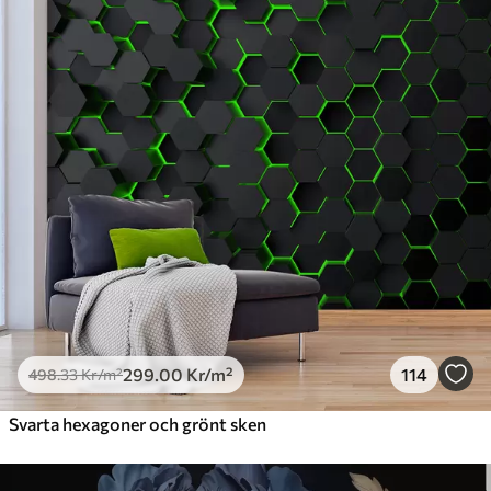
Premium
631
.67
379
.00
Kr
/m²
Premiumvinyl
725
.00
435
.00
Kr
/m²
Peel and Stick
900
.00
540
.00
Kr
/m²
299
.00
Kr
/m²
114
498
.33
Kr
/m²
Svarta hexagoner och grönt sken