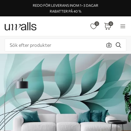
REDO FÖR LEVERANS INOM 1–3 DAGAR
RABATTER PÅ 40 %
0
0