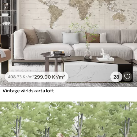
299
.00
Kr
/m²
28
498
.33
Kr
/m²
Vintage världskarta loft