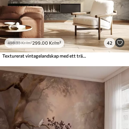
299
.00
Kr
/m²
42
498
.33
Kr
/m²
Texturerat vintagelandskap med ett träd nära en flod och en molnig himmel, naturkonst i sepiatoner