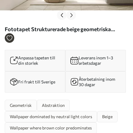
Fototapet Strukturerade beige geometriska
former i en skiktad 3D-komposition, minimalistisk
modern väggkonst Nr. w05598
Anpassa tapeten till
Leverans inom 1–3
din storlek
arbetsdagar
Återbetalning inom
Fri frakt till Sverige
30 dagar
Geometrisk
Abstraktion
Wallpaper dominated by neutral light colors
Beige
Wallpaper where brown color predominates