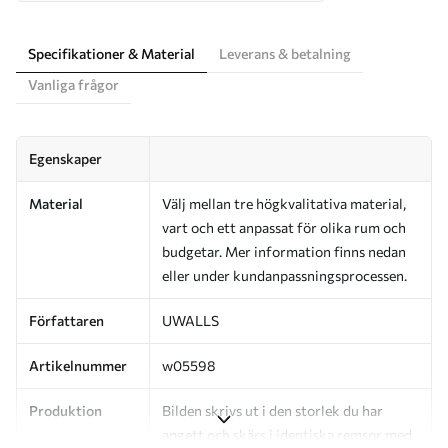
Specifikationer & Material
Leverans & betalning
Vanliga frågor
Egenskaper
Material
Välj mellan tre högkvalitativa material,
vart och ett anpassat för olika rum och
budgetar. Mer information finns nedan
eller under kundanpassningsprocessen.
Författaren
UWALLS
Artikelnummer
w05598
Produktion
Bilden skrivs ut i den storlek du har
angett och skärs i identiska remsor med