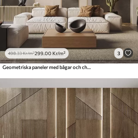
299
.00
Kr
/m²
3
498
.33
Kr
/m²
Geometriska paneler med bågar och champagnefärgade accenter