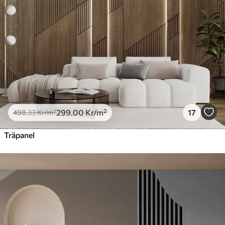
299
.00
Kr
/m²
17
498
.33
Kr
/m²
Träpanel