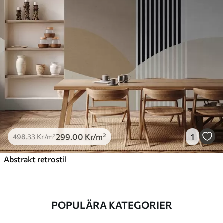
299
.00
Kr
/m²
1
498
.33
Kr
/m²
Abstrakt retrostil
POPULÄRA KATEGORIER