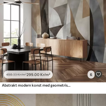
299
.00
Kr
/m²
6
498
.33
Kr
/m²
Abstrakt modern konst med geometriska former i nyanser av brunt, grått och beige