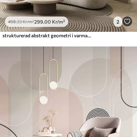
299
.00
Kr
/m²
2
498
.33
Kr
/m²
strukturerad abstrakt geometri i varma bruna och ockrafärgade toner