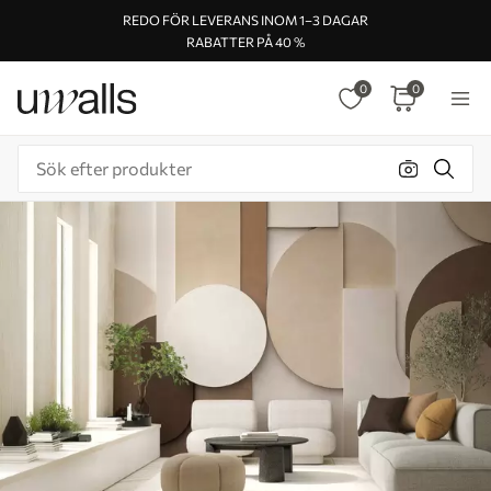
REDO FÖR LEVERANS INOM 1–3 DAGAR
RABATTER PÅ 40 %
0
0