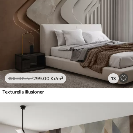
631
.67
379
.00
Kr
/m²
Premiumvinyl
725
.00
435
.00
Kr
/m²
Peel and Stick
900
.00
540
.00
Kr
/m²
299
.00
Kr
/m²
13
498
.33
Kr
/m²
Texturella illusioner