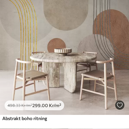
299
.00
Kr
/m²
498
.33
Kr
/m²
Abstrakt boho ritning