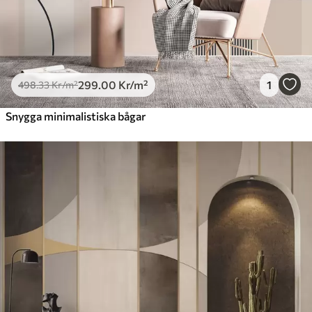
299
.00
Kr
/m²
1
498
.33
Kr
/m²
Snygga minimalistiska bågar