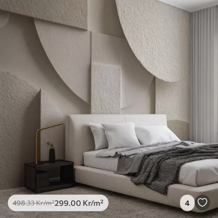
299
.00
Kr
/m²
4
498
.33
Kr
/m²