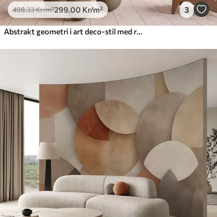
299
.00
Kr
/m²
3
498
.33
Kr
/m²
Abstrakt geometri i art deco-stil med retroeffekt