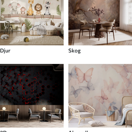
Djur
Skog