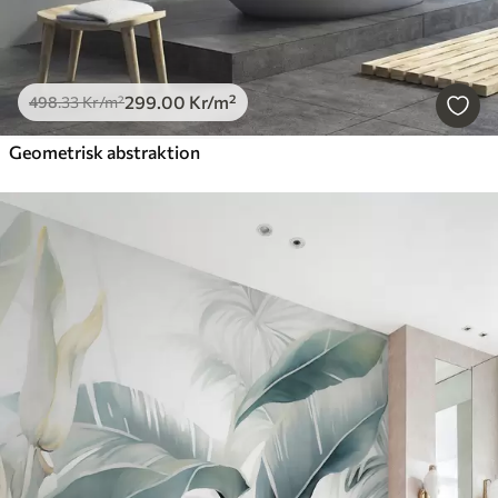
299
.00
Kr
/m²
498
.33
Kr
/m²
Geometrisk abstraktion