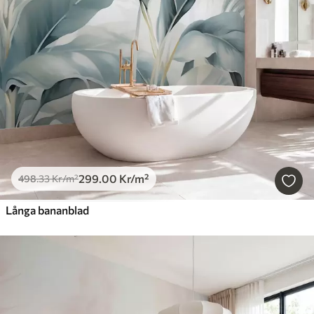
299
.00
Kr
/m²
498
.33
Kr
/m²
Långa bananblad