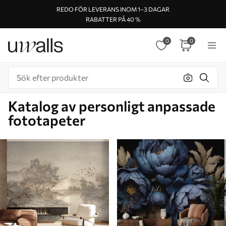
REDO FÖR LEVERANS INOM 1–3 DAGAR
RABATTER PÅ 40 %
0
0
Katalog av personligt anpassade
fototapeter