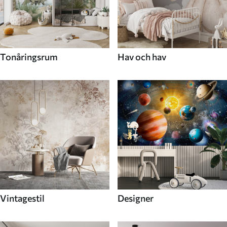
Tonåringsrum
Hav och hav
Vintagestil
Designer