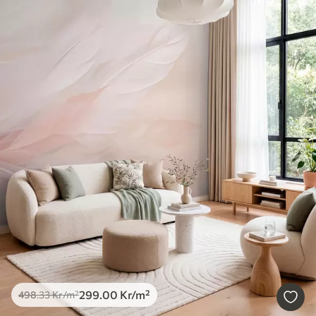
299
.00
Kr
/m²
498
.33
Kr
/m²