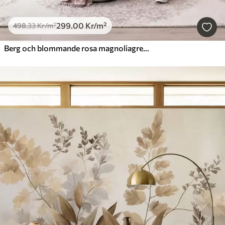
299
.00
Kr
/m²
498
.33
Kr
/m²
Berg och blommande rosa magnoliagrenar, ett landskap med varierad struktur