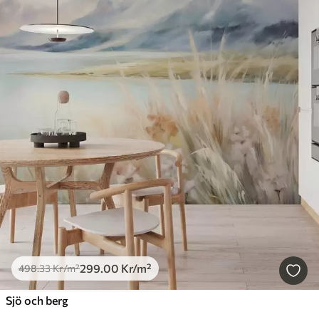
299
.00
Kr
/m²
498
.33
Kr
/m²
Sjö och berg