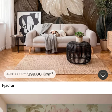
299
.00
Kr
/m²
498
.33
Kr
/m²
Fjädrar