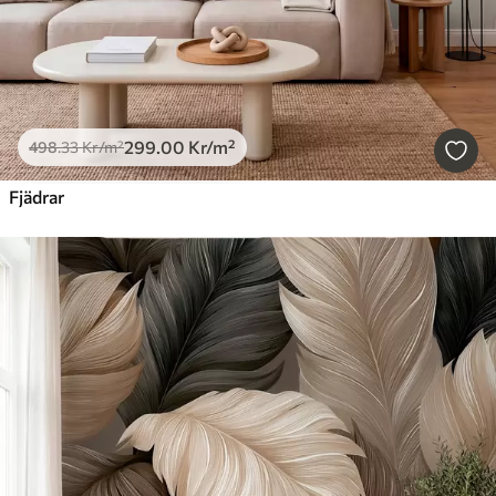
299
.00
Kr
/m²
498
.33
Kr
/m²
Fjädrar