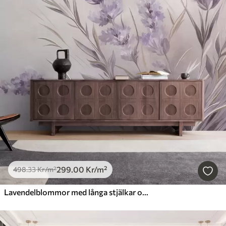
299
.00
Kr
/m²
498
.33
Kr
/m²
Lavendelblommor med långa stjälkar och blad, konstverk i mjuka pastellfärger med struktur