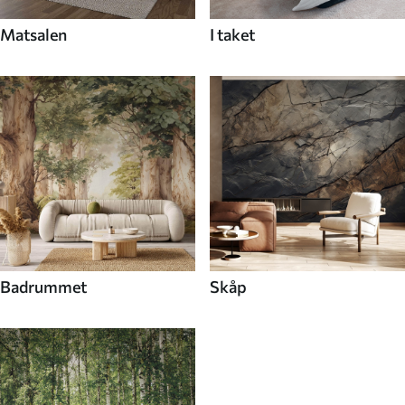
Matsalen
I taket
Badrummet
Skåp