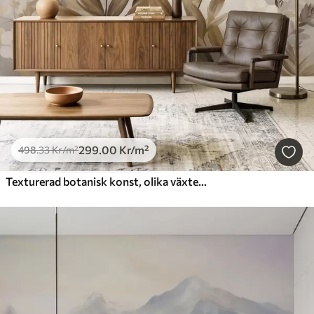
299
.00
Kr
/m²
498
.33
Kr
/m²
Texturerad botanisk konst, olika växter och blad i bruna och beige nyanser