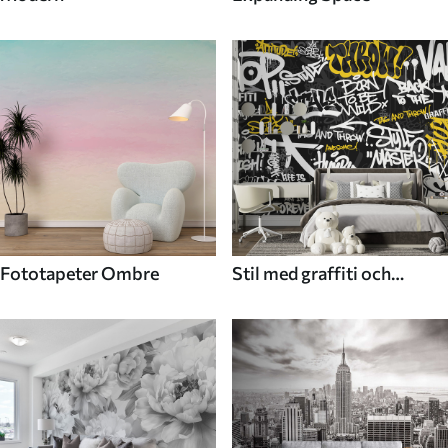
Fototapeter Ombre
Stil med graffiti och
gatukonst