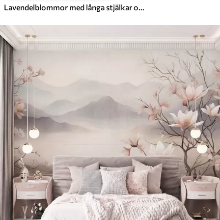
Lavendelblommor med långa stjälkar och blad, konstverk i mjuka pastellfärger med struktur