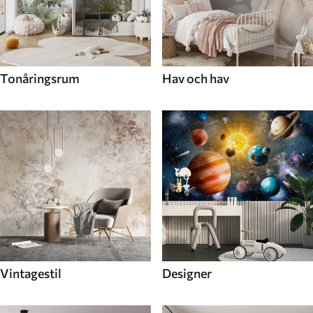
Tonåringsrum
Hav och hav
Vintagestil
Designer