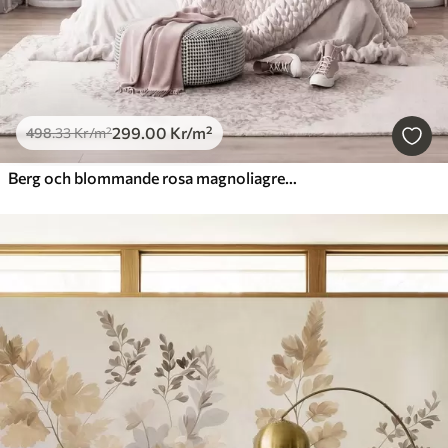
299
.00
Kr
/m²
498
.33
Kr
/m²
Berg och blommande rosa magnoliagrenar, ett landskap med varierad struktur