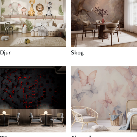
Djur
Skog