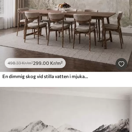
299
.00
Kr
/m²
498
.33
Kr
/m²
En dimmig skog vid stilla vatten i mjuka, naturliga pastellfärger