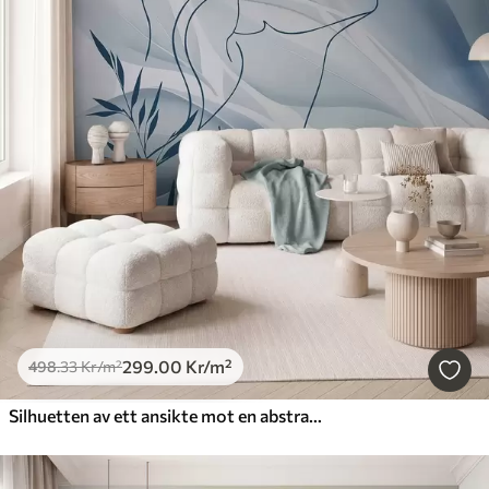
299
.00
Kr
/m²
498
.33
Kr
/m²
Silhuetten av ett ansikte mot en abstrakt bakgrund