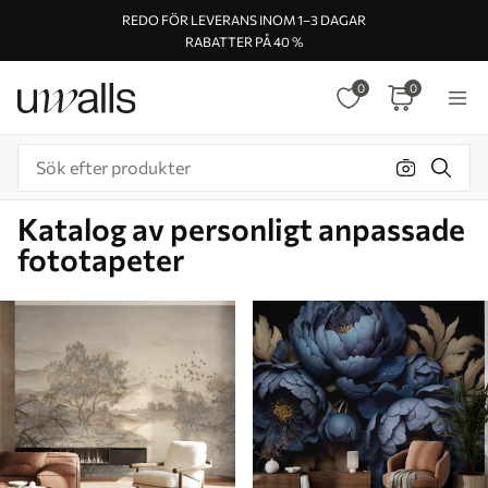
REDO FÖR LEVERANS INOM 1–3 DAGAR
RABATTER PÅ 40 %
0
0
Katalog av personligt anpassade
fototapeter