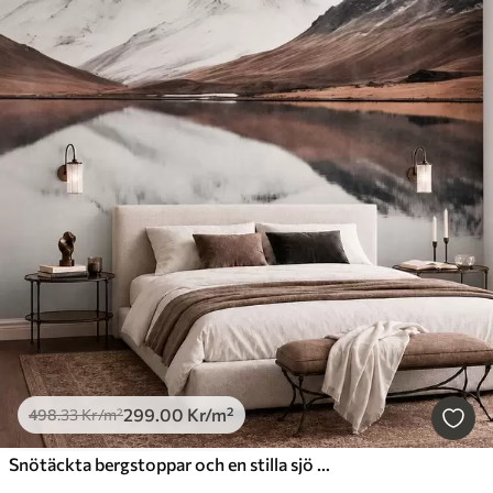
299
.00
Kr
/m²
498
.33
Kr
/m²
Snötäckta bergstoppar och en stilla sjö med en spegelblank yta