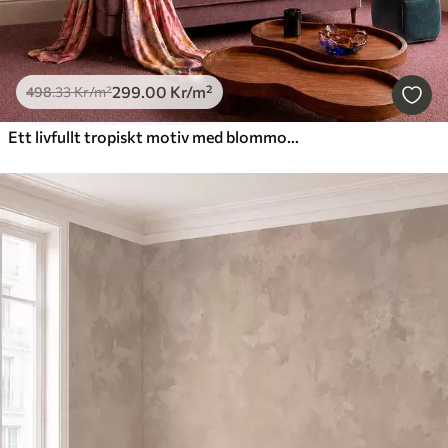
299
.00
Kr
/m²
498
.33
Kr
/m²
Ett livfullt tropiskt motiv med blommor, blad och färgglada frukter