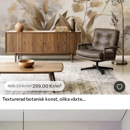
299
.00
Kr
/m²
498
.33
Kr
/m²
Texturerad botanisk konst, olika växter och blad i bruna och beige nyanser