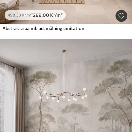
299
.00
Kr
/m²
498
.33
Kr
/m²
Abstrakta palmblad, målningsimitation