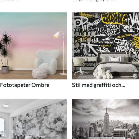
Fototapeter Ombre
Stil med graffiti och
gatukonst