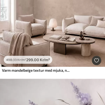
299
.00
Kr
/m²
498
.33
Kr
/m²
Varm mandelbeige textur med mjuka, naturliga tonövergångar