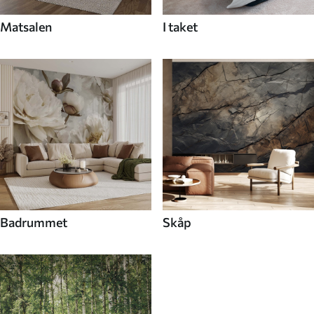
Matsalen
I taket
Badrummet
Skåp