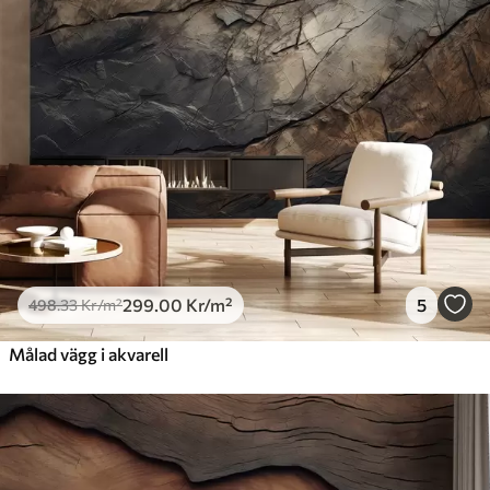
299
.00
Kr
/m²
5
498
.33
Kr
/m²
Målad vägg i akvarell