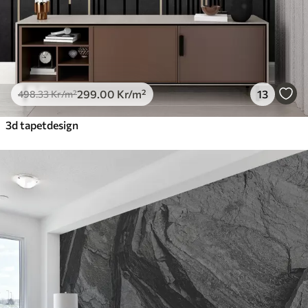
299
.00
Kr
/m²
13
498
.33
Kr
/m²
3d tapetdesign