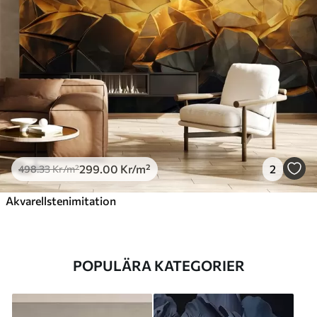
299
.00
Kr
/m²
2
498
.33
Kr
/m²
Akvarellstenimitation
POPULÄRA KATEGORIER