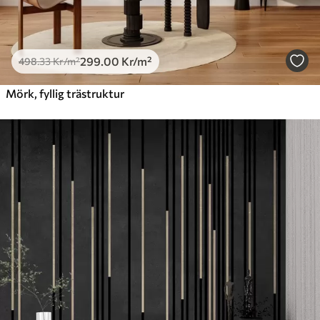
299
.00
Kr
/m²
498
.33
Kr
/m²
Mörk, fyllig trästruktur