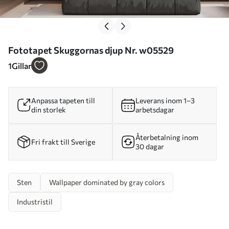
Fototapet Skuggornas djup Nr. w05529
1
Gillar
Anpassa tapeten till
Leverans inom 1–3
din storlek
arbetsdagar
Återbetalning inom
Fri frakt till Sverige
30 dagar
Sten
Wallpaper dominated by gray colors
Industristil