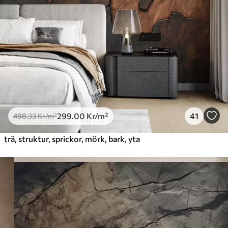
Premiumvinyl
725
.00
435
.00
Kr
/m²
Peel and Stick
900
.00
540
.00
Kr
/m²
299
.00
Kr
/m²
41
498
.33
Kr
/m²
trä, struktur, sprickor, mörk, bark, yta