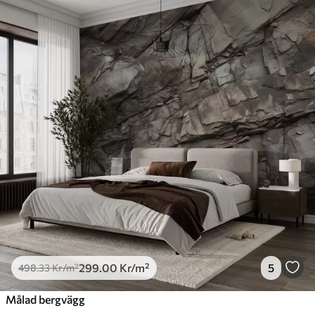
299
.00
Kr
/m²
5
498
.33
Kr
/m²
Målad bergvägg