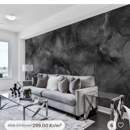
299
.00
Kr
/m²
6
498
.33
Kr
/m²