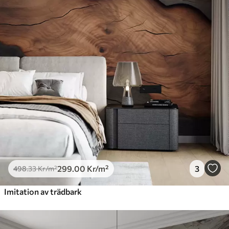
299
.00
Kr
/m²
3
498
.33
Kr
/m²
Imitation av trädbark