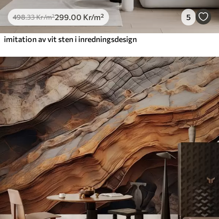
299
.00
Kr
/m²
5
498
.33
Kr
/m²
imitation av vit sten i inredningsdesign