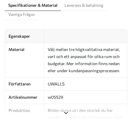
Specifikationer & Material
Leverans & betalning
Vanliga frågor
Egenskaper
Material
Välj mellan tre högkvalitativa material,
vart och ett anpassat för olika rum och
budgetar. Mer information finns nedan
eller under kundanpassningsprocessen.
Författaren
UWALLS
Artikelnummer
w05529
Produktion
Bilden skrivs ut i den storlek du har
angett och skärs i identiska remsor med
en bredd på upp till 50 cm.