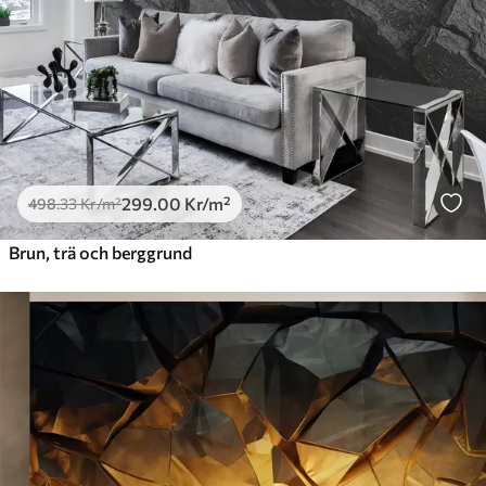
299
.00
Kr
/m²
498
.33
Kr
/m²
Brun, trä och berggrund