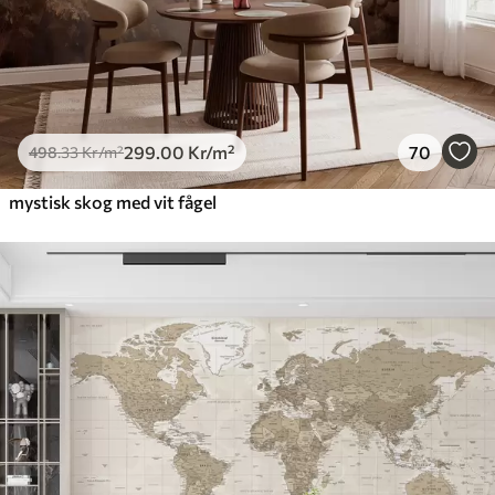
299
.00
Kr
/m²
70
498
.33
Kr
/m²
mystisk skog med vit fågel