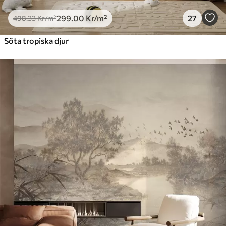
299
.00
Kr
/m²
27
498
.33
Kr
/m²
Söta tropiska djur