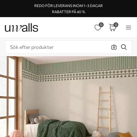
REDO FÖR LEVERANS INOM 1–3 DAGAR
RABATTER PÅ 40 %
0
0