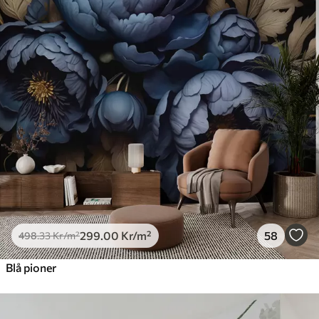
299
.00
Kr
/m²
58
498
.33
Kr
/m²
Blå pioner