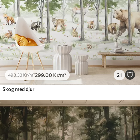
299
.00
Kr
/m²
21
498
.33
Kr
/m²
Skog med djur