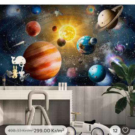
299
.00
Kr
/m²
12
498
.33
Kr
/m²