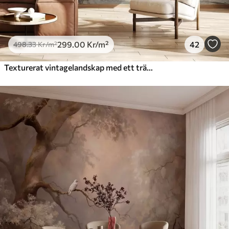
299
.00
Kr
/m²
42
498
.33
Kr
/m²
Texturerat vintagelandskap med ett träd nära en flod och en molnig himmel, naturkonst i sepiatoner