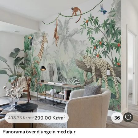
299
.00
Kr
/m²
36
498
.33
Kr
/m²
Panorama över djungeln med djur