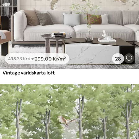
299
.00
Kr
/m²
28
498
.33
Kr
/m²
Vintage världskarta loft