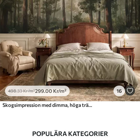
299
.00
Kr
/m²
16
498
.33
Kr
/m²
Skogsimpression med dimma, höga träd och en stig
POPULÄRA KATEGORIER