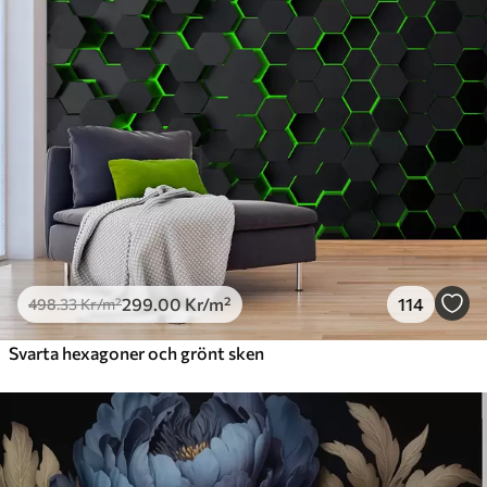
631
.67
379
.00
Kr
/m²
Premiumvinyl
725
.00
435
.00
Kr
/m²
Peel and Stick
900
.00
540
.00
Kr
/m²
299
.00
Kr
/m²
114
498
.33
Kr
/m²
Svarta hexagoner och grönt sken