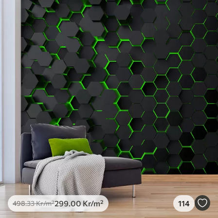
Standard
498
.33
299
.00
Kr
/m²
Premium
631
.67
379
.00
Kr
/m²
Premiumvinyl
725
.00
435
.00
Kr
/m²
Peel and Stick
900
.00
540
.00
Kr
/m²
299
.00
Kr
/m²
114
498
.33
Kr
/m²