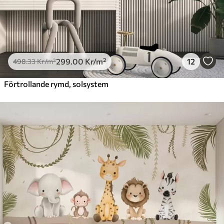
299
.00
Kr
/m²
12
498
.33
Kr
/m²
Förtrollande rymd, solsystem