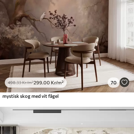
299
.00
Kr
/m²
70
498
.33
Kr
/m²
mystisk skog med vit fågel