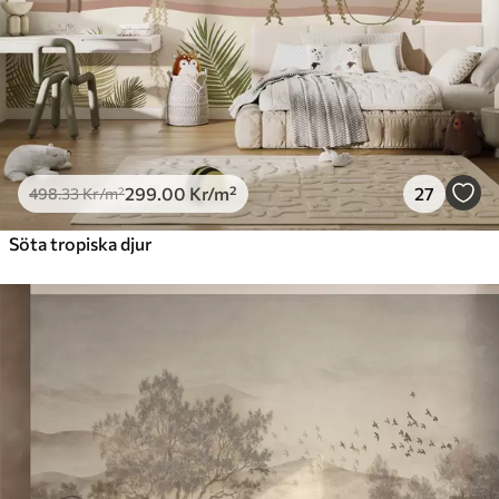
299
.00
Kr
/m²
27
498
.33
Kr
/m²
Söta tropiska djur