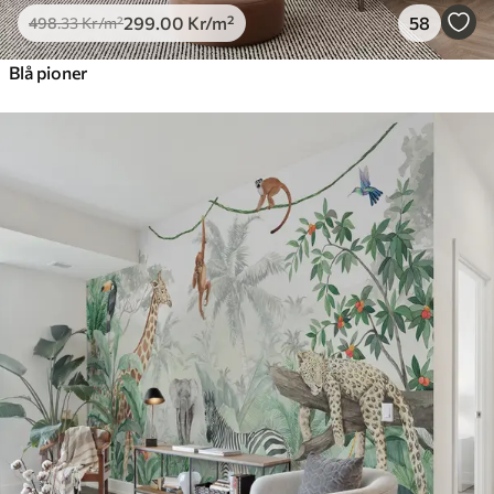
299
.00
Kr
/m²
58
498
.33
Kr
/m²
Blå pioner