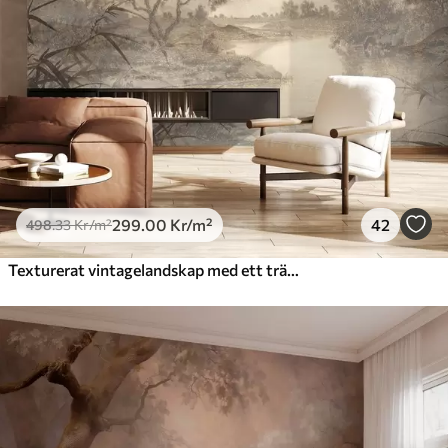
299
.00
Kr
/m²
42
498
.33
Kr
/m²
Texturerat vintagelandskap med ett träd nära en flod och en molnig himmel, naturkonst i sepiatoner