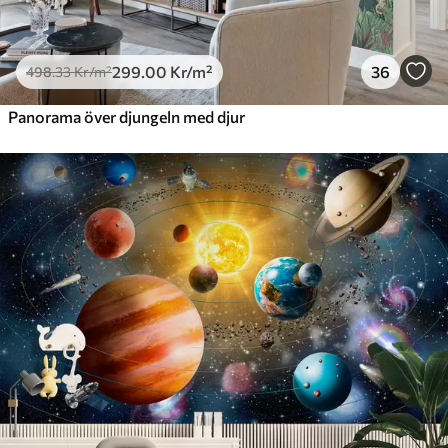
299
.00
Kr
/m²
36
498
.33
Kr
/m²
Panorama över djungeln med djur