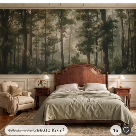
299
.00
Kr
/m²
16
498
.33
Kr
/m²