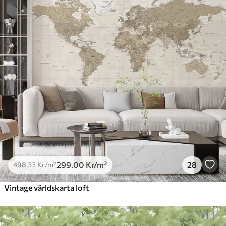
299
.00
Kr
/m²
28
498
.33
Kr
/m²
Vintage världskarta loft