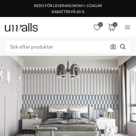
REDO FÖR LEVERANS INOM 1–3 DAGAR
RABATTER PÅ 40 %
0
0