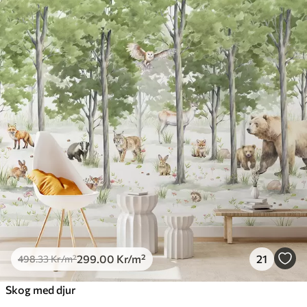
299
.00
Kr
/m²
21
498
.33
Kr
/m²
Skog med djur