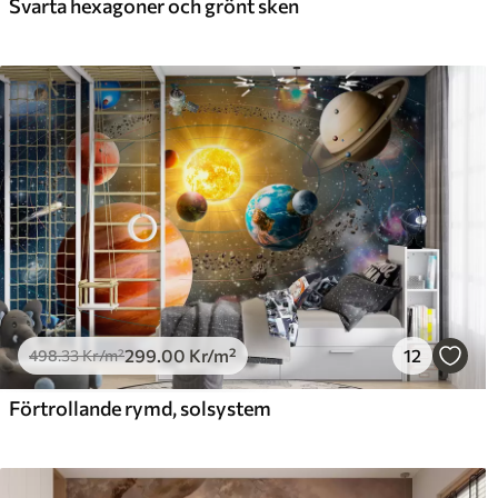
Svarta hexagoner och grönt sken
299
.00
Kr
/m²
12
498
.33
Kr
/m²
Förtrollande rymd, solsystem