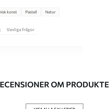
isk konst
Pastell
Natur
g
Vanliga frågor
va material, vart och ett anpassat för olika rum
on finns nedan eller under
ECENSIONER OM PRODUKT