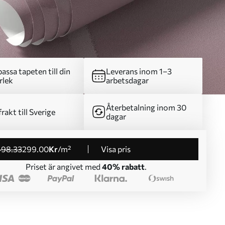
assa tapeten till din
Leverans inom 1–3
rlek
arbetsdagar
Återbetalning inom 30
frakt till Sverige
dagar
498
.33
299
.00
Kr
/m²
Visa pris
Priset är angivet med
40% rabatt
.