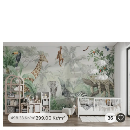
299
.00
Kr
/m²
36
498
.33
Kr
/m²