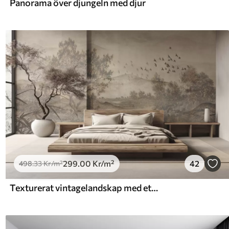
Panorama över djungeln med djur
299
.00
Kr
/m²
42
498
.33
Kr
/m²
Texturerat vintagelandskap med ett träd nära en flod och en molnig himmel, naturkonst i sepiatoner