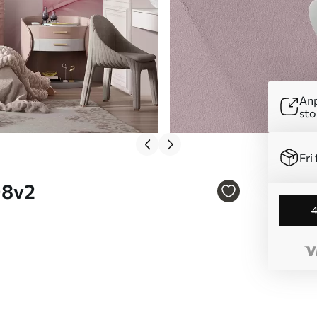
Anp
sto
Fri 
5108v2