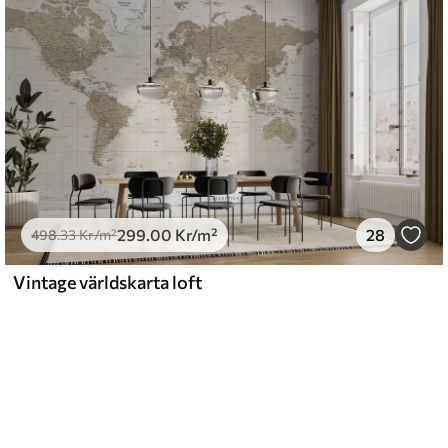
299
.00
Kr
/m²
28
498
.33
Kr
/m²
Vintage världskarta loft