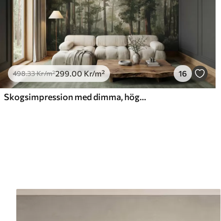
299
.00
Kr
/m²
16
498
.33
Kr
/m²
Skogsimpression med dimma, höga träd och en stig