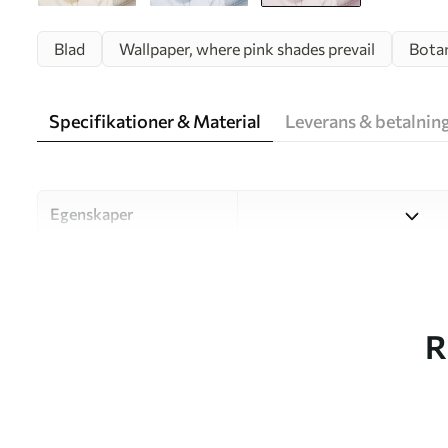
Blad
Wallpaper, where pink shades prevail
Botan
Specifikationer & Material
Leverans & betalnin
Egenskaper
Material
Välj mellan tre högkvalitati
och budgetar. Mer informati
kundanpassningsprocessen.
R
Författaren
UWALLS
Artikelnummer
w05108v2