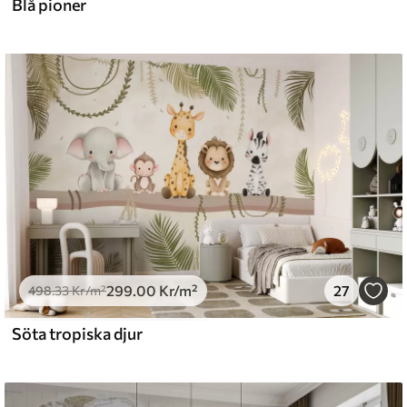
Blå pioner
299
.00
Kr
/m²
27
498
.33
Kr
/m²
Söta tropiska djur