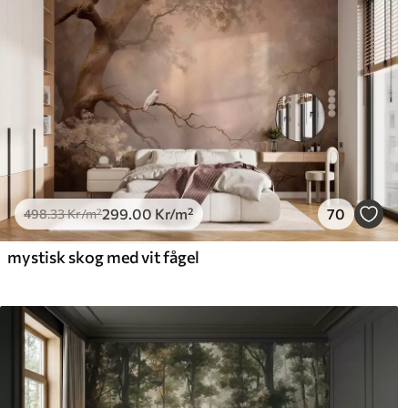
299
.00
Kr
/m²
70
498
.33
Kr
/m²
mystisk skog med vit fågel