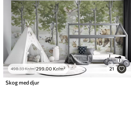
299
.00
Kr
/m²
21
498
.33
Kr
/m²
Skog med djur