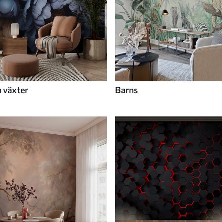
 växter
Barns