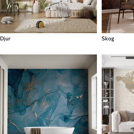
Djur
Skog