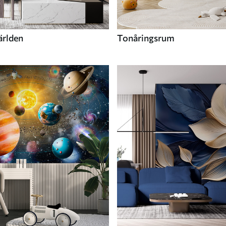
ärlden
Tonåringsrum