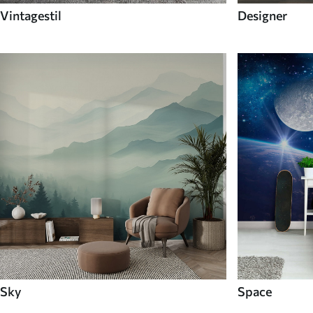
Vintagestil
Designer
Sky
Space