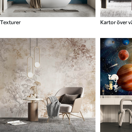
Texturer
Kartor över v