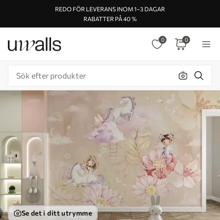
REDO FÖR LEVERANS INOM 1–3 DAGAR
RABATTER PÅ 40 %
0
0
Se det i ditt utrymme