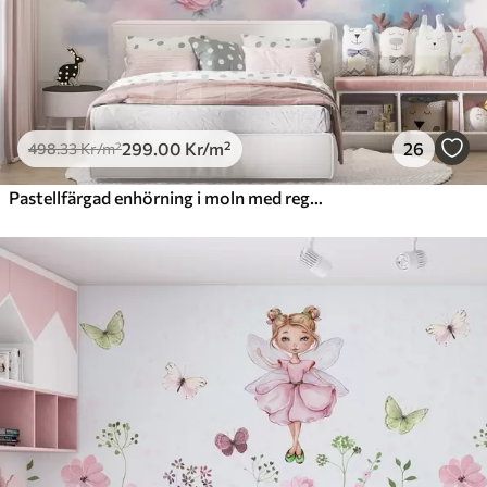
299
.00
Kr
/m²
26
498
.33
Kr
/m²
Pastellfärgad enhörning i moln med regnbåge och rosor