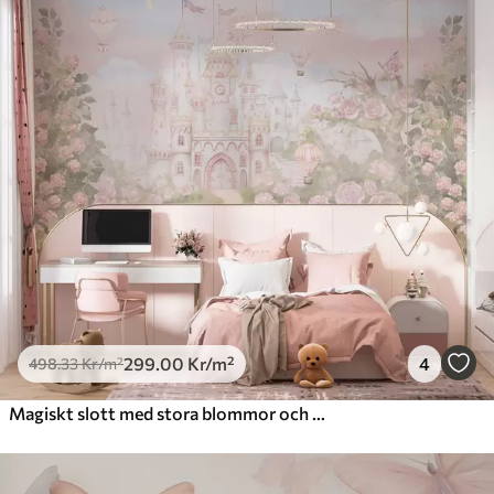
299
.00
Kr
/m²
4
498
.33
Kr
/m²
Magiskt slott med stora blommor och träd