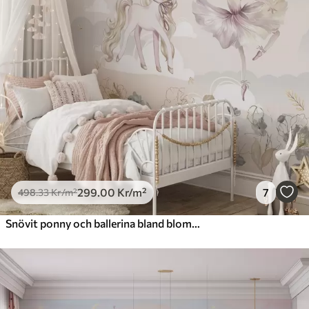
299
.00
Kr
/m²
7
498
.33
Kr
/m²
Snövit ponny och ballerina bland blommor och moln