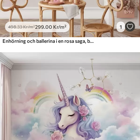
299
.00
Kr
/m²
1
498
.33
Kr
/m²
Enhörning och ballerina i en rosa saga, barnberättelse