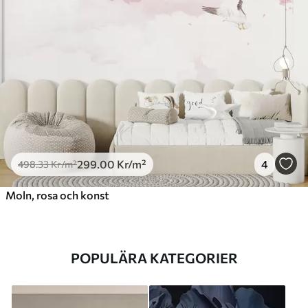
299
.00
Kr
/m²
4
498
.33
Kr
/m²
Moln, rosa och konst
POPULÄRA KATEGORIER