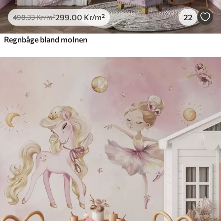
299
.00
Kr
/m²
22
498
.33
Kr
/m²
Regnbåge bland molnen