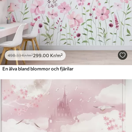
299
.00
Kr
/m²
498
.33
Kr
/m²
En älva bland blommor och fjärilar