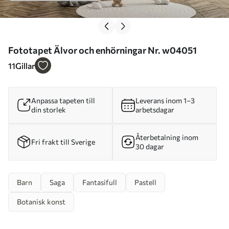
Fototapet Älvor och enhörningar Nr. w04051
11
Gillar
Anpassa tapeten till
Leverans inom 1–3
din storlek
arbetsdagar
Återbetalning inom
Fri frakt till Sverige
30 dagar
Barn
Saga
Fantasifull
Pastell
Botanisk konst