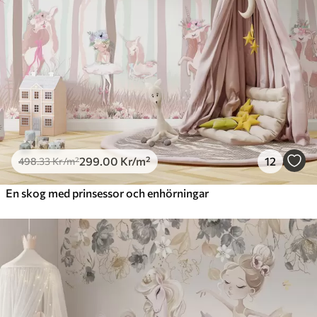
Premiumvinyl
725
.00
435
.00
Kr
/m²
Peel and Stick
900
.00
540
.00
Kr
/m²
299
.00
Kr
/m²
12
498
.33
Kr
/m²
En skog med prinsessor och enhörningar