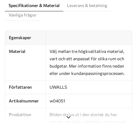
Specifikationer & Material
Leverans & betalning
Vanliga frågor
Egenskaper
Material
Välj mellan tre högkvalitativa material,
vart och ett anpassat för olika rum och
budgetar. Mer information finns nedan
eller under kundanpassningsprocessen.
Författaren
UWALLS
Artikelnummer
w04051
Produktion
Bilden skrivs ut i den storlek du har
angett och skärs i identiska remsor med
en bredd på upp till 50 cm.