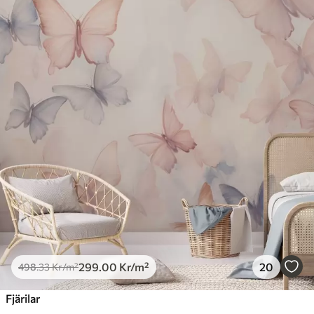
299
.00
Kr
/m²
20
498
.33
Kr
/m²
Fjärilar