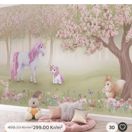
299
.00
Kr
/m²
30
498
.33
Kr
/m²