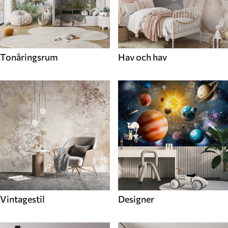
Tonåringsrum
Hav och hav
Vintagestil
Designer