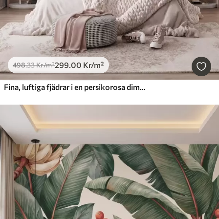
299
.00
Kr
/m²
498
.33
Kr
/m²
Fina, luftiga fjädrar i en persikorosa dimma med skimmer