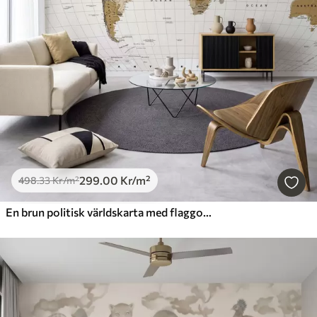
299
.00
Kr
/m²
498
.33
Kr
/m²
En brun politisk världskarta med flaggor på engelska