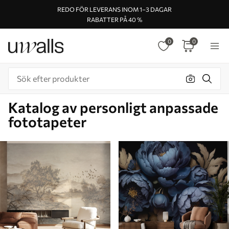
REDO FÖR LEVERANS INOM 1–3 DAGAR
RABATTER PÅ 40 %
0
0
Katalog av personligt anpassade
fototapeter