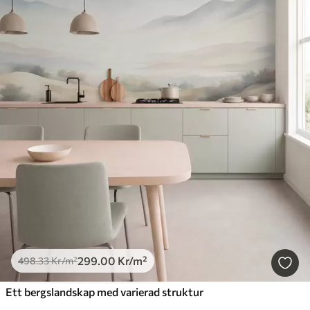
299
.00
Kr
/m²
498
.33
Kr
/m²
Ett bergslandskap med varierad struktur