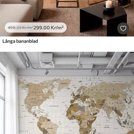
299
.00
Kr
/m²
498
.33
Kr
/m²
Långa bananblad