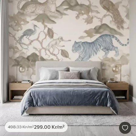
299
.00
Kr
/m²
498
.33
Kr
/m²