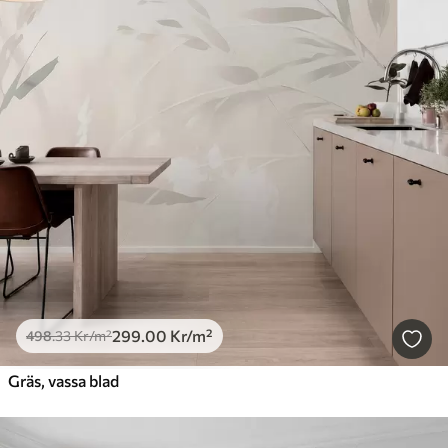
299
.00
Kr
/m²
498
.33
Kr
/m²
Gräs, vassa blad