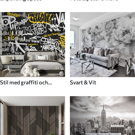
Stil med graffiti och
Svart & Vit
gatukonst