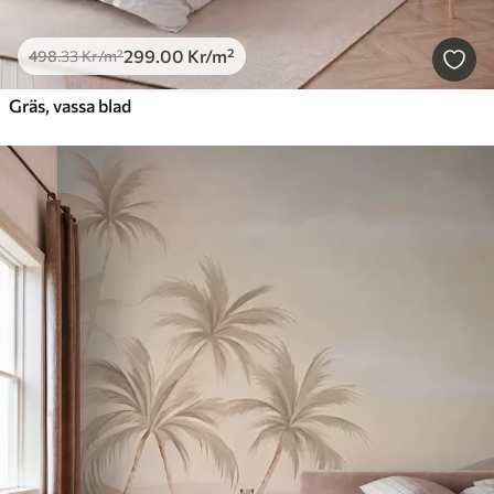
299
.00
Kr
/m²
498
.33
Kr
/m²
Gräs, vassa blad