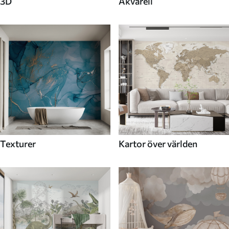
3D
Akvarell
Texturer
Kartor över världen