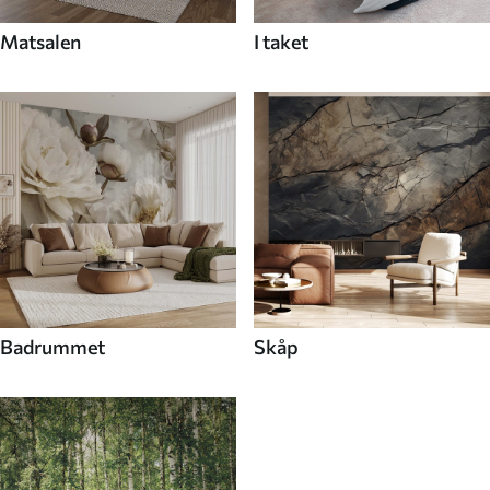
Matsalen
I taket
Badrummet
Skåp