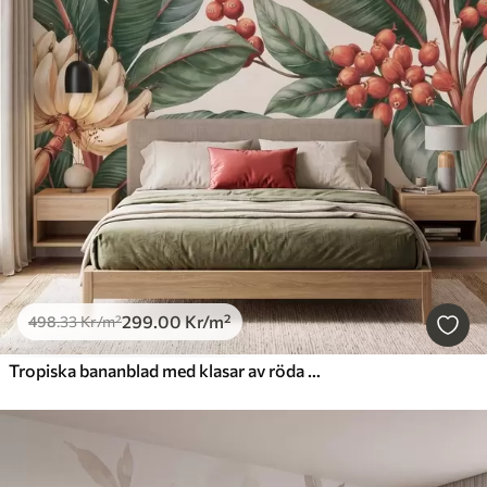
299
.00
Kr
/m²
498
.33
Kr
/m²
Tropiska bananblad med klasar av röda kaffebär, i akvarellstil