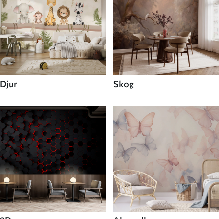
Djur
Skog