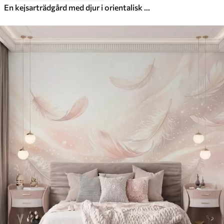
En kejsarträdgård med djur i orientalisk stil – apa, leopard, tiger, påfågel och häger