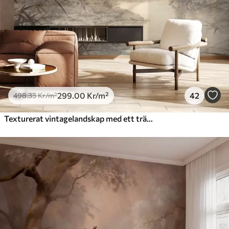
299
.00
Kr
/m²
42
498
.33
Kr
/m²
Texturerat vintagelandskap med ett träd nära en flod och en molnig himmel, naturkonst i sepiatoner