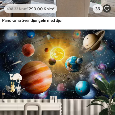
299
.00
Kr
/m²
36
498
.33
Kr
/m²
Panorama över djungeln med djur