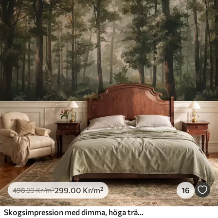
299
.00
Kr
/m²
16
498
.33
Kr
/m²
Skogsimpression med dimma, höga träd och en stig