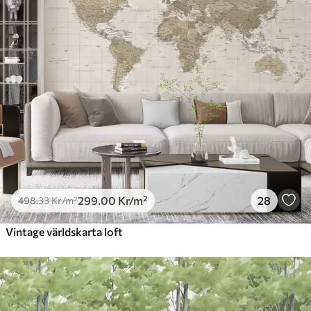
299
.00
Kr
/m²
28
498
.33
Kr
/m²
Vintage världskarta loft