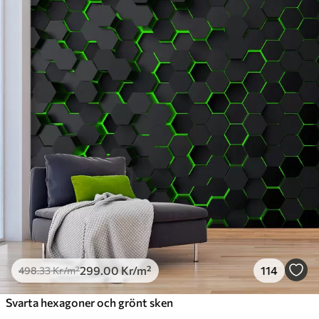
Standard
498
.33
299
.00
Kr
/m²
Premium
631
.67
379
.00
Kr
/m²
Premiumvinyl
725
.00
435
.00
Kr
/m²
Peel and Stick
900
.00
540
.00
Kr
/m²
299
.00
Kr
/m²
114
498
.33
Kr
/m²
Svarta hexagoner och grönt sken