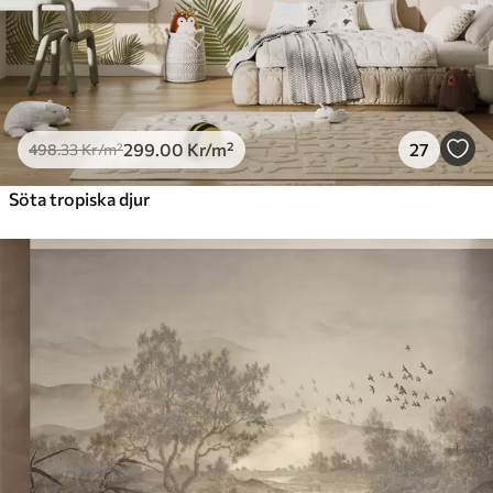
299
.00
Kr
/m²
27
498
.33
Kr
/m²
Söta tropiska djur