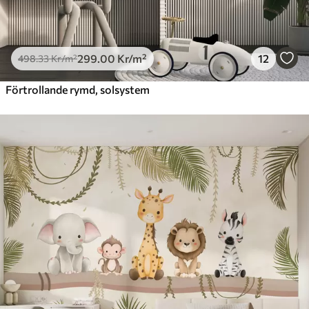
299
.00
Kr
/m²
12
498
.33
Kr
/m²
Förtrollande rymd, solsystem