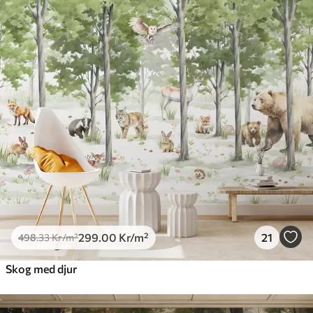
299
.00
Kr
/m²
21
498
.33
Kr
/m²
Skog med djur