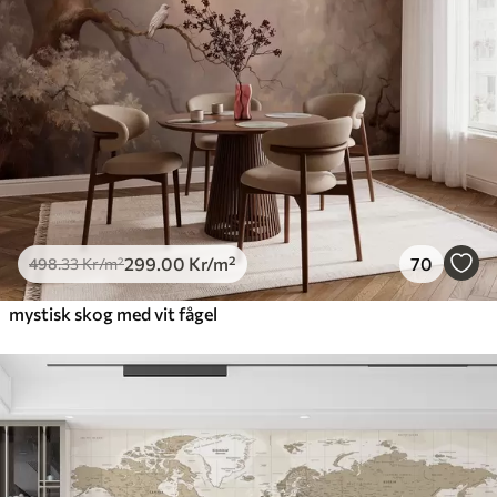
299
.00
Kr
/m²
70
498
.33
Kr
/m²
mystisk skog med vit fågel