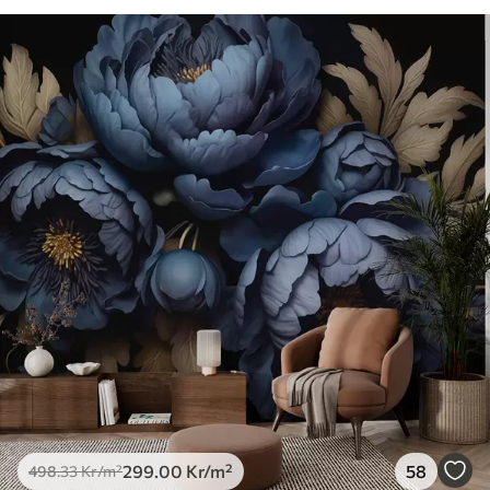
299
.00
Kr
/m²
58
498
.33
Kr
/m²