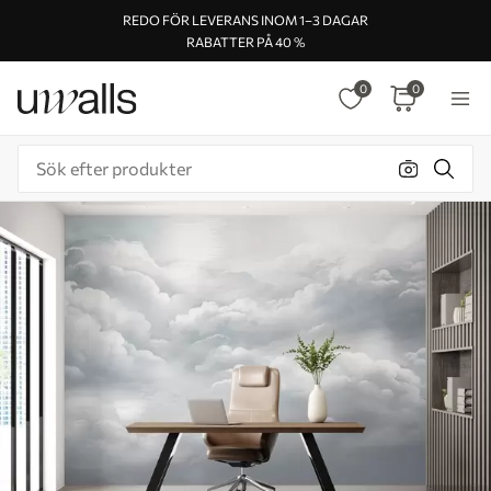
REDO FÖR LEVERANS INOM 1–3 DAGAR
RABATTER PÅ 40 %
0
0