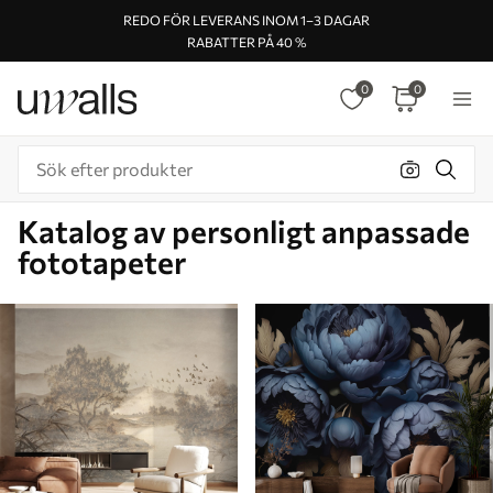
REDO FÖR LEVERANS INOM 1–3 DAGAR
RABATTER PÅ 40 %
0
0
Katalog av personligt anpassade
fototapeter