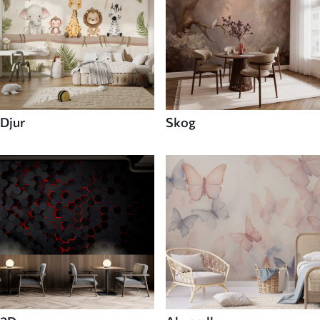
Djur
Skog