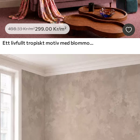
299
.00
Kr
/m²
498
.33
Kr
/m²
Ett livfullt tropiskt motiv med blommor, blad och färgglada frukter