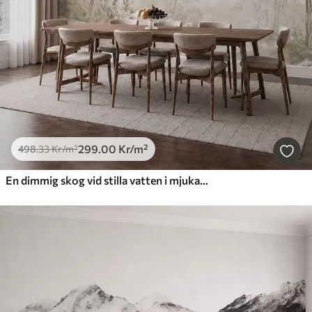
299
.00
Kr
/m²
498
.33
Kr
/m²
En dimmig skog vid stilla vatten i mjuka, naturliga pastellfärger