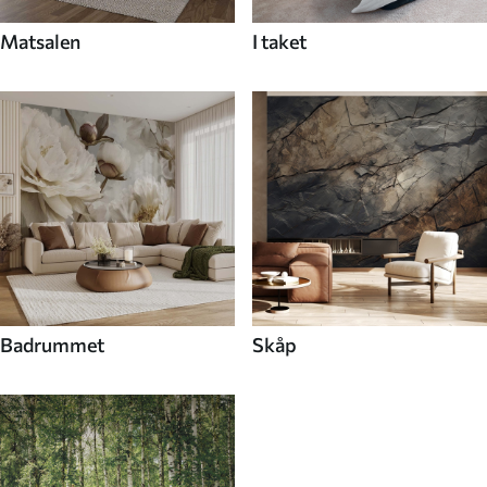
Matsalen
I taket
Badrummet
Skåp