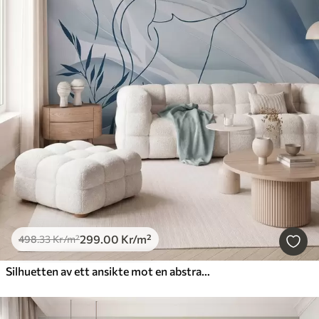
299
.00
Kr
/m²
498
.33
Kr
/m²
Silhuetten av ett ansikte mot en abstrakt bakgrund