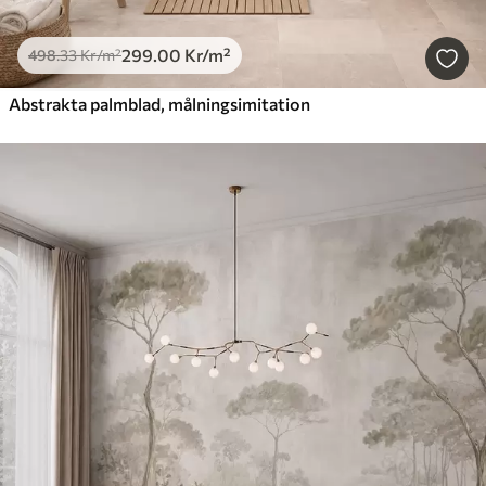
299
.00
Kr
/m²
498
.33
Kr
/m²
Abstrakta palmblad, målningsimitation