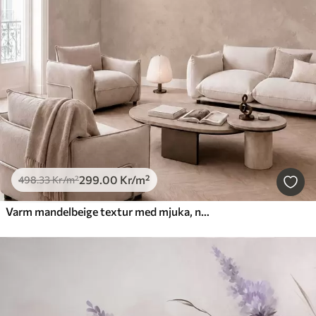
299
.00
Kr
/m²
498
.33
Kr
/m²
Varm mandelbeige textur med mjuka, naturliga tonövergångar