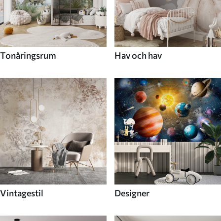
Tonåringsrum
Hav och hav
Vintagestil
Designer