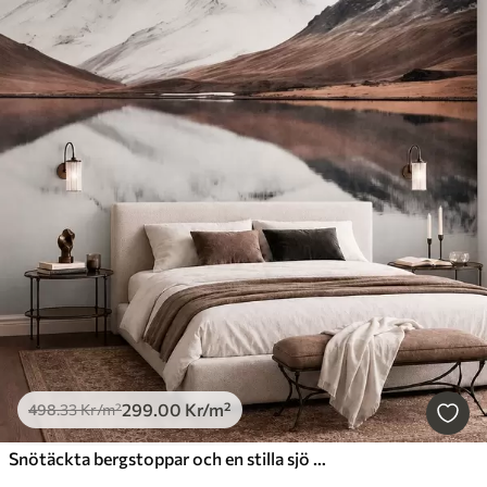
299
.00
Kr
/m²
498
.33
Kr
/m²
Snötäckta bergstoppar och en stilla sjö med en spegelblank yta