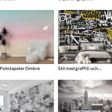
Fototapeter Ombre
Stil med graffiti och
gatukonst