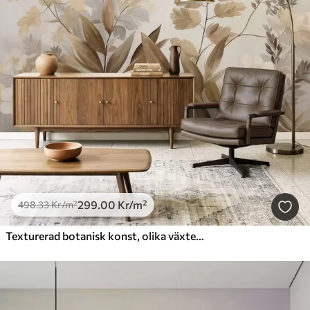
299
.00
Kr
/m²
498
.33
Kr
/m²
Texturerad botanisk konst, olika växter och blad i bruna och beige nyanser