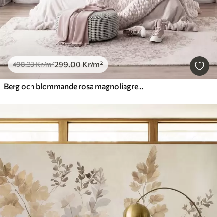
299
.00
Kr
/m²
498
.33
Kr
/m²
Berg och blommande rosa magnoliagrenar, ett landskap med varierad struktur