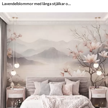
Lavendelblommor med långa stjälkar och blad, konstverk i mjuka pastellfärger med struktur