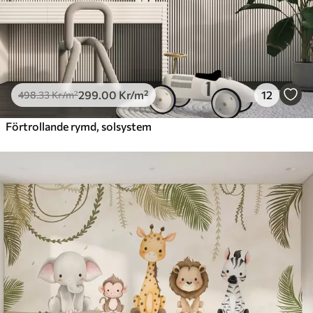
299
.00
Kr
/m²
12
498
.33
Kr
/m²
Förtrollande rymd, solsystem