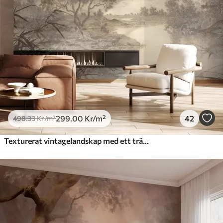
299
.00
Kr
/m²
42
498
.33
Kr
/m²
Texturerat vintagelandskap med ett träd nära en flod och en molnig himmel, naturkonst i sepiatoner