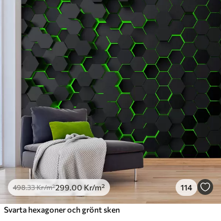
Standard
498
.33
299
.00
Kr
/m²
Premium
631
.67
379
.00
Kr
/m²
Premiumvinyl
725
.00
435
.00
Kr
/m²
Peel and Stick
900
.00
540
.00
Kr
/m²
299
.00
Kr
/m²
114
498
.33
Kr
/m²
Svarta hexagoner och grönt sken