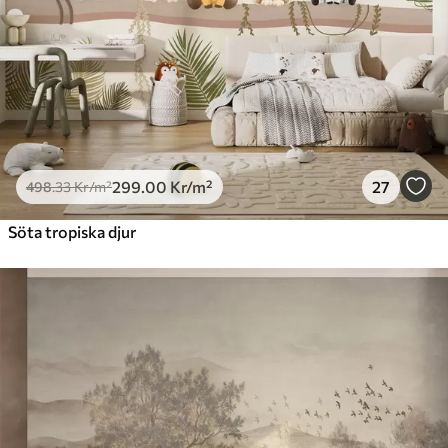
299
.00
Kr
/m²
27
498
.33
Kr
/m²
Söta tropiska djur