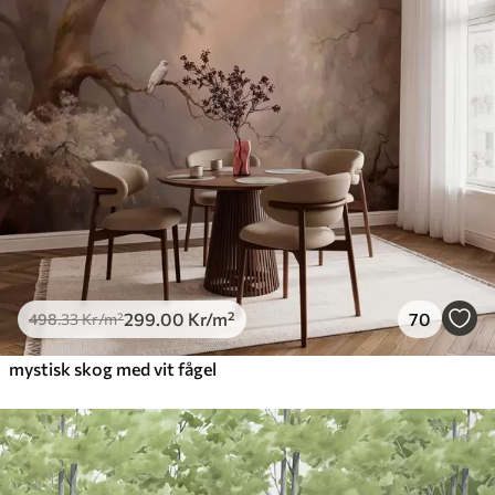
299
.00
Kr
/m²
70
498
.33
Kr
/m²
mystisk skog med vit fågel