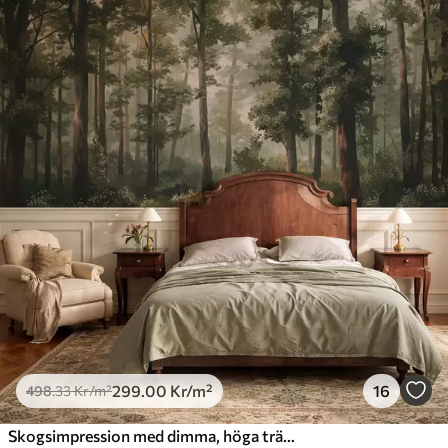
299
.00
Kr
/m²
16
498
.33
Kr
/m²
Skogsimpression med dimma, höga träd och en stig