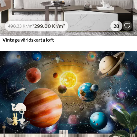
299
.00
Kr
/m²
28
498
.33
Kr
/m²
Vintage världskarta loft