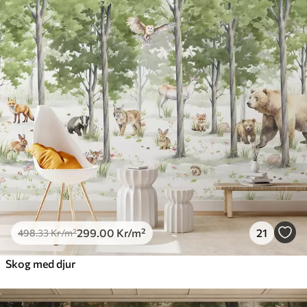
299
.00
Kr
/m²
21
498
.33
Kr
/m²
Skog med djur