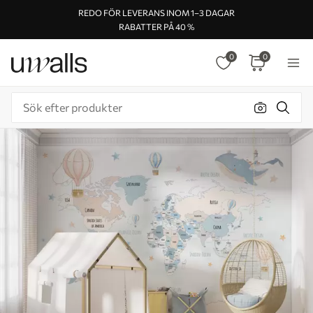
REDO FÖR LEVERANS INOM 1–3 DAGAR
RABATTER PÅ 40 %
0
0