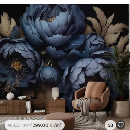
299
.00
Kr
/m²
58
498
.33
Kr
/m²