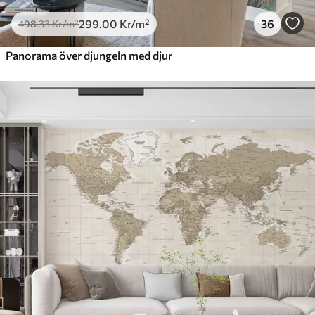
299
.00
Kr
/m²
36
498
.33
Kr
/m²
Panorama över djungeln med djur