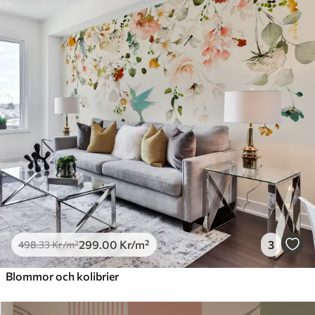
299
.00
Kr
/m²
3
498
.33
Kr
/m²
Blommor och kolibrier