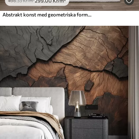
299
.00
Kr
/m²
498
.33
Kr
/m²
Abstrakt konst med geometriska former i jugendstil