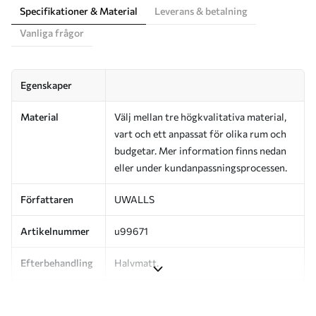
Specifikationer & Material
Leverans & betalning
Vanliga frågor
Egenskaper
Material
Välj mellan tre högkvalitativa material,
vart och ett anpassat för olika rum och
budgetar. Mer information finns nedan
eller under kundanpassningsprocessen.
Författaren
UWALLS
Artikelnummer
u99671
Efterbehandling
Halvmatt.
Produktion
Bilden skrivs ut i den storlek du har
angett och skärs i identiska remsor med