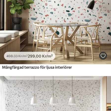
631
.67
379
.00
Kr
/m²
Premiumvinyl
725
.00
435
.00
Kr
/m²
Peel and Stick
900
.00
540
.00
Kr
/m²
299
.00
Kr
/m²
498
.33
Kr
/m²
Mångfärgad terrazzo för ljusa interiörer