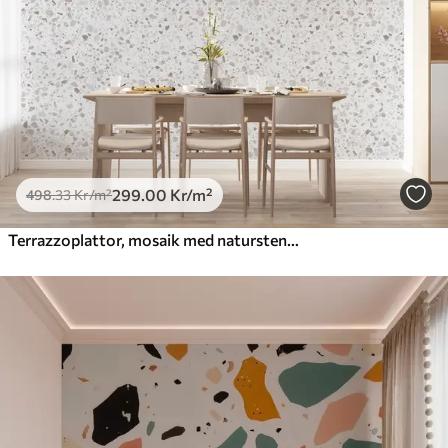
299
.00
Kr
/m²
498
.33
Kr
/m²
Terrazzoplattor, mosaik med naturstenar, granit, marmor, kvarts, betong