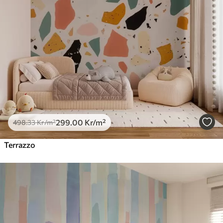
299
.00
Kr
/m²
498
.33
Kr
/m²
Terrazzo