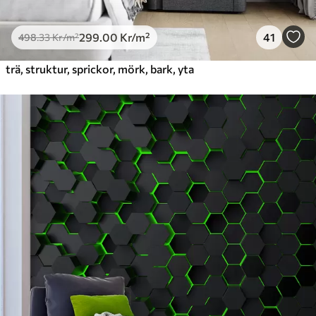
299
.00
Kr
/m²
41
498
.33
Kr
/m²
trä, struktur, sprickor, mörk, bark, yta