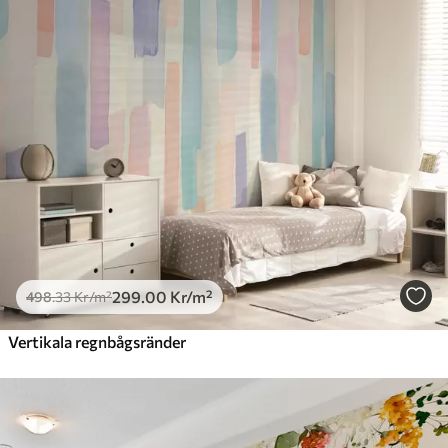
299
.00
Kr
/m²
498
.33
Kr
/m²
Vertikala regnbågsränder