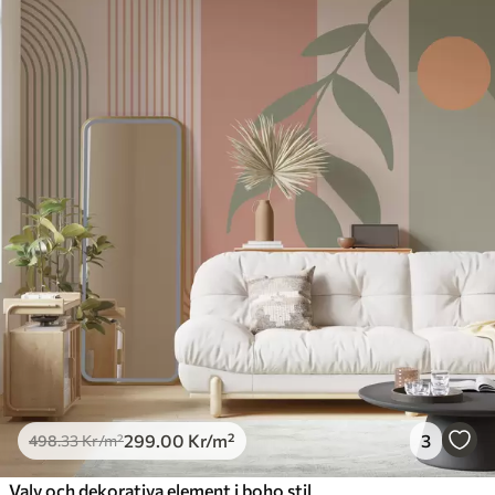
299
.00
Kr
/m²
3
498
.33
Kr
/m²
Valv och dekorativa element i boho stil