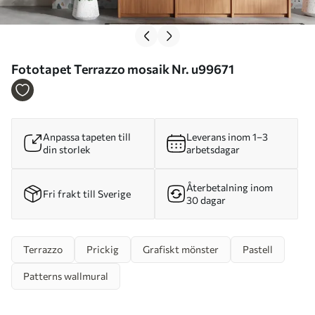
Fototapet Terrazzo mosaik Nr. u99671
Anpassa tapeten till
Leverans inom 1–3
din storlek
arbetsdagar
Återbetalning inom
Fri frakt till Sverige
30 dagar
Terrazzo
Prickig
Grafiskt mönster
Pastell
Patterns wallmural