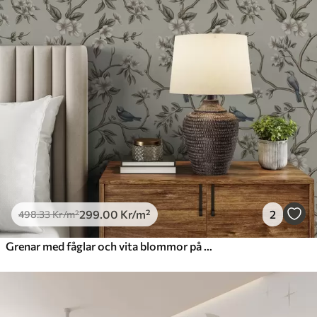
299
.00
Kr
/m²
2
498
.33
Kr
/m²
Grenar med fåglar och vita blommor på en skir bakgrund