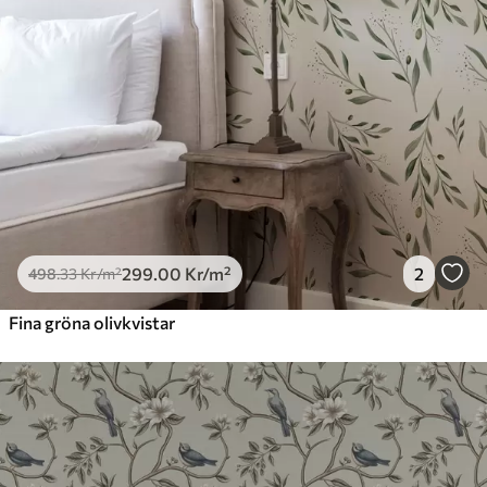
299
.00
Kr
/m²
2
498
.33
Kr
/m²
Fina gröna olivkvistar