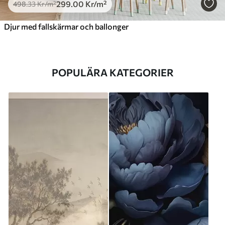
299
.00
Kr
/m²
498
.33
Kr
/m²
Djur med fallskärmar och ballonger
POPULÄRA KATEGORIER