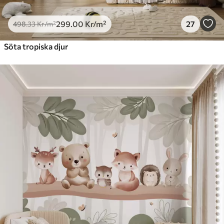
299
.00
Kr
/m²
27
498
.33
Kr
/m²
Söta tropiska djur