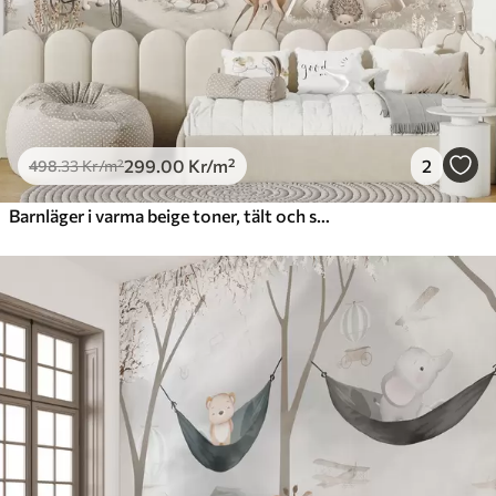
299
.00
Kr
/m²
2
498
.33
Kr
/m²
Barnläger i varma beige toner, tält och skogsdjur