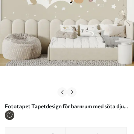
Fototapet Tapetdesign för barnrum med söta djur i
rosa färger Nr. u98969