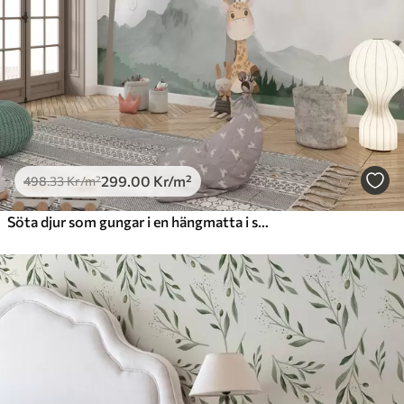
299
.00
Kr
/m²
498
.33
Kr
/m²
Söta djur som gungar i en hängmatta i skogen