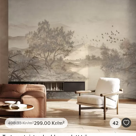
299
.00
Kr
/m²
42
498
.33
Kr
/m²