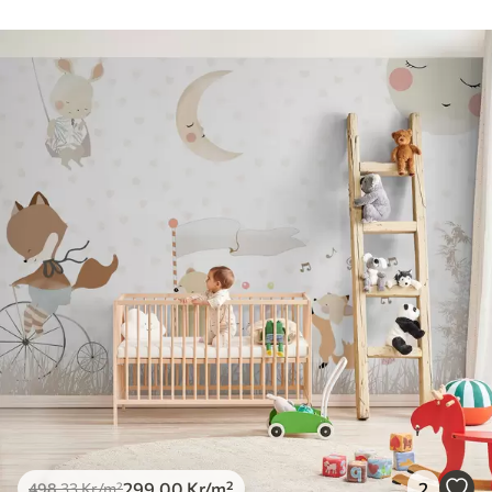
Tillgängliga material
Standard
498
.33
299
.00
Kr
/m²
Premium
631
.67
379
.00
Kr
/m²
Premiumvinyl
725
.00
435
.00
Kr
/m²
Peel and Stick
900
.00
540
.00
Kr
/m²
299
.00
Kr
/m²
2
498
.33
Kr
/m²