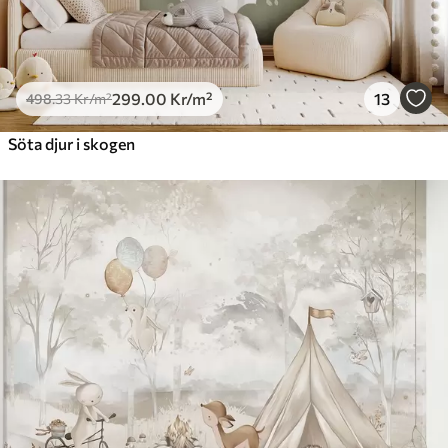
299
.00
Kr
/m²
13
498
.33
Kr
/m²
Söta djur i skogen