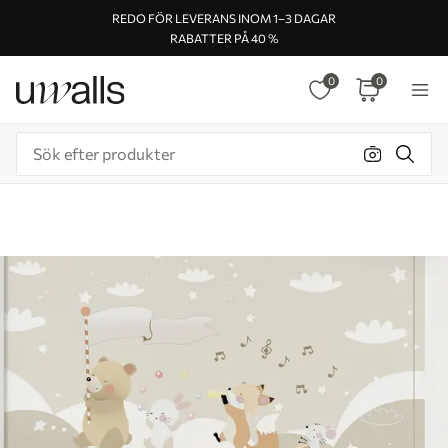
REDO FÖR LEVERANS INOM 1–3 DAGAR
RABATTER PÅ 40 %
0
0