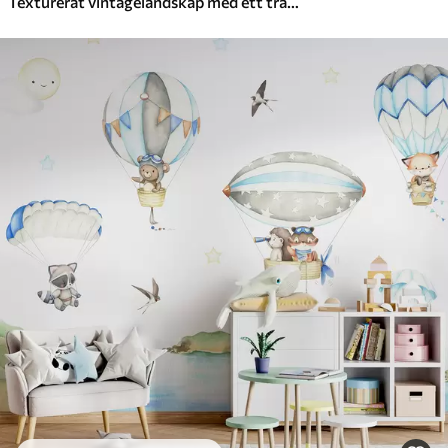
Texturerat vintagelandskap med ett träd nära en flod och en molnig himmel, naturkonst i sepiatoner