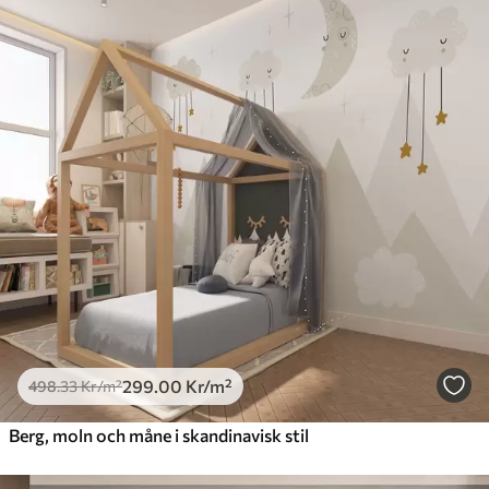
299
.00
Kr
/m²
498
.33
Kr
/m²
Berg, moln och måne i skandinavisk stil