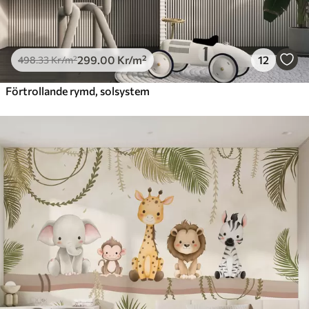
299
.00
Kr
/m²
12
498
.33
Kr
/m²
Förtrollande rymd, solsystem