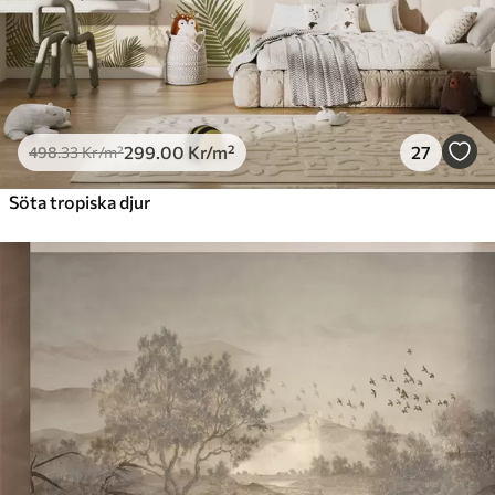
299
.00
Kr
/m²
27
498
.33
Kr
/m²
Söta tropiska djur