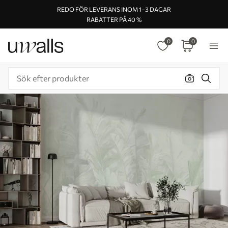
REDO FÖR LEVERANS INOM 1–3 DAGAR
RABATTER PÅ 40 %
0
0