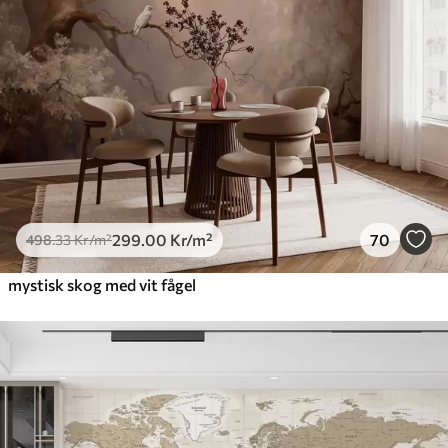
299
.00
Kr
/m²
70
498
.33
Kr
/m²
mystisk skog med vit fågel