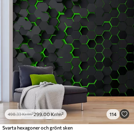
Standard
498
.33
299
.00
Kr
/m²
Premium
631
.67
379
.00
Kr
/m²
Premiumvinyl
725
.00
435
.00
Kr
/m²
Peel and Stick
900
.00
540
.00
Kr
/m²
299
.00
Kr
/m²
114
498
.33
Kr
/m²
Svarta hexagoner och grönt sken