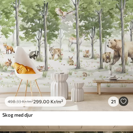
299
.00
Kr
/m²
21
498
.33
Kr
/m²
Skog med djur