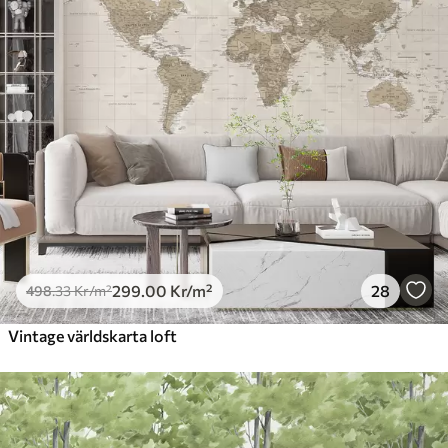
299
.00
Kr
/m²
28
498
.33
Kr
/m²
Vintage världskarta loft