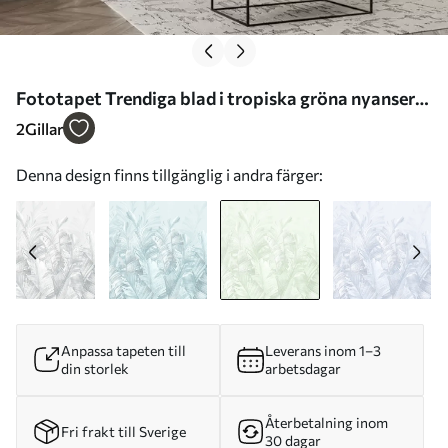
Fototapet Trendiga blad i tropiska gröna nyanser
Nr. u98951v4
2
Gillar
Denna design finns tillgänglig i andra färger:
Anpassa tapeten till
Leverans inom 1–3
din storlek
arbetsdagar
Återbetalning inom
Fri frakt till Sverige
30 dagar