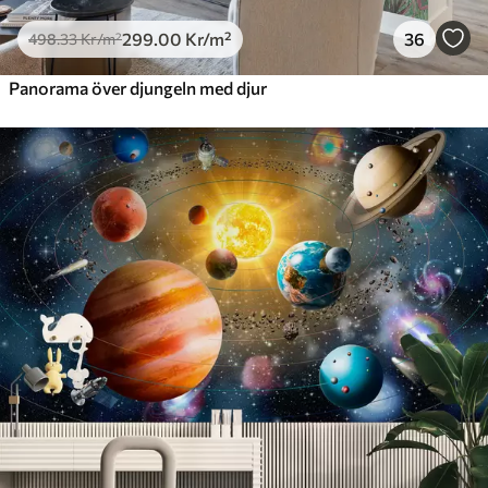
299
.00
Kr
/m²
36
498
.33
Kr
/m²
Panorama över djungeln med djur