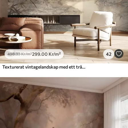
299
.00
Kr
/m²
42
498
.33
Kr
/m²
Texturerat vintagelandskap med ett träd nära en flod och en molnig himmel, naturkonst i sepiatoner