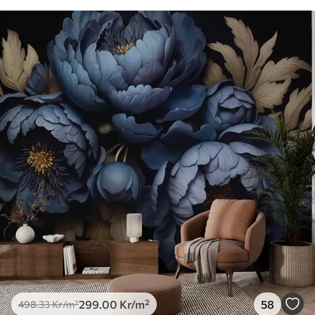
299
.00
Kr
/m²
58
498
.33
Kr
/m²