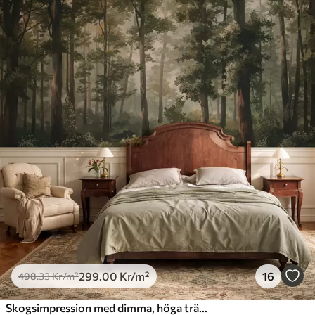
299
.00
Kr
/m²
16
498
.33
Kr
/m²
Skogsimpression med dimma, höga träd och en stig