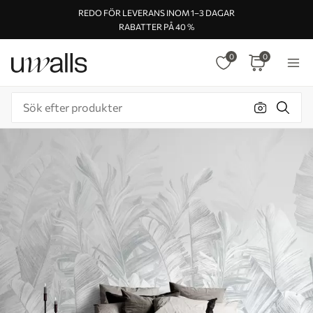
REDO FÖR LEVERANS INOM 1–3 DAGAR
RABATTER PÅ 40 %
0
0