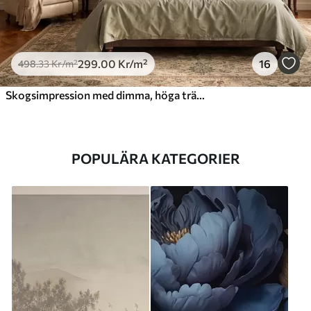
299
.00
Kr
/m²
16
498
.33
Kr
/m²
Skogsimpression med dimma, höga träd och en stig
POPULÄRA KATEGORIER