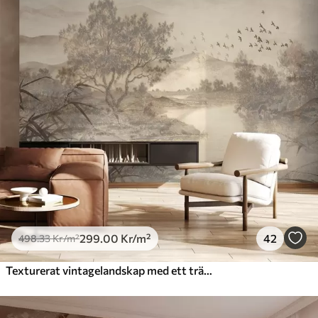
299
.00
Kr
/m²
42
498
.33
Kr
/m²
Texturerat vintagelandskap med ett träd nära en flod och en molnig himmel, naturkonst i sepiatoner