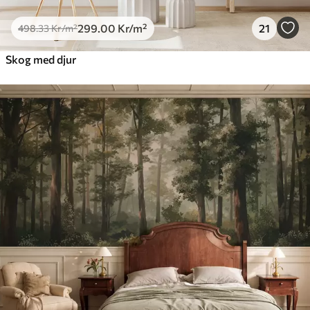
299
.00
Kr
/m²
21
498
.33
Kr
/m²
Skog med djur