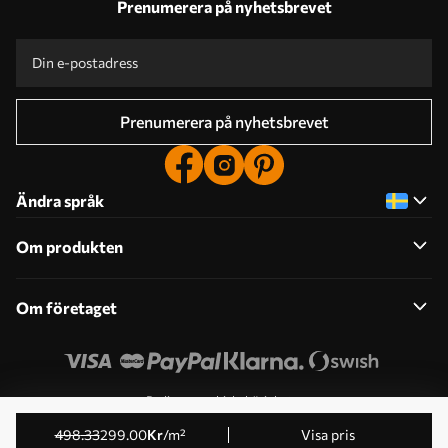
Prenumerera på nyhetsbrevet
Prenumerera på nyhetsbrevet
Ändra språk
Om produkten
Om företaget
Redigera cookiebehörigheter
© 2011-2026 Uwalls . Alla rättigheter förbehållna. Drivs av
498
.33
299
.00
Kr
/m²
Visa pris