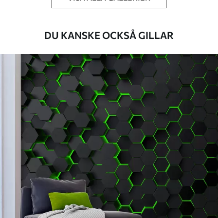
Tillämpningsmetod
Sömlös applikation
DU KANSKE OCKSÅ GILLAR
Tillgängliga material
Standard
498
.33
299
.00
Kr
/m²
Premium
631
.67
379
.00
Kr
/m²
Premiumvinyl
725
.00
435
.00
Kr
/m²
Peel and Stick
900
.00
540
.00
Kr
/m²