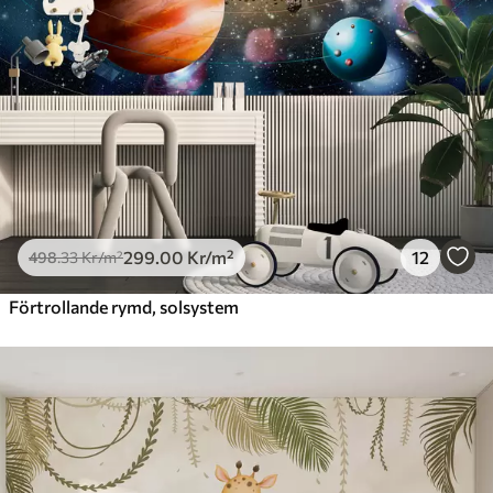
299
.00
Kr
/m²
12
498
.33
Kr
/m²
Förtrollande rymd, solsystem