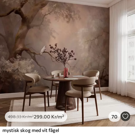
299
.00
Kr
/m²
70
498
.33
Kr
/m²
mystisk skog med vit fågel