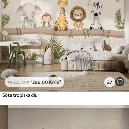
299
.00
Kr
/m²
27
498
.33
Kr
/m²
Söta tropiska djur