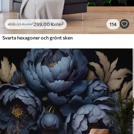
299
.00
Kr
/m²
114
498
.33
Kr
/m²
Svarta hexagoner och grönt sken