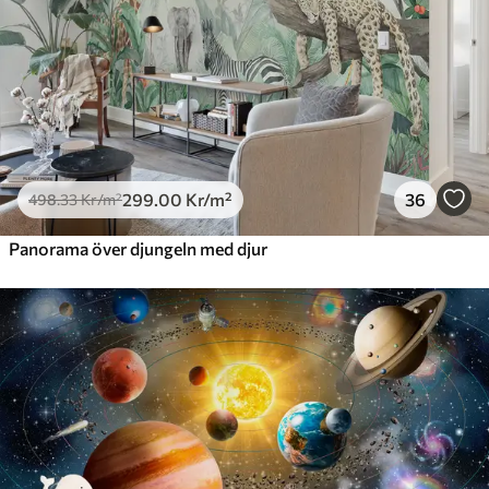
299
.00
Kr
/m²
36
498
.33
Kr
/m²
Panorama över djungeln med djur