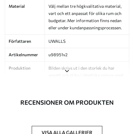
Material
Välj mellan tre högkvalitativa material,
vart och ett anpassat för olika rum och
budgetar. Mer information finns nedan
eller under kundanpassningsprocessen.
Författaren
UWALLS
Artikelnummer
u98951v2
Produktion
Bilden skrivs ut i den storlek du har
angett och skärs i identiska remsor med
en bredd på upp till 50 cm.
Dessutom
Du kan lägga till ett lackskikt och/eller
RECENSIONER OM PRODUKTEN
tapetlim.
Rengöring
Tapeten kan rengöras försiktigt med en
mjuk svamp. Tapeter med lackfinish kan
rengöras med vatten.
VISA ALLA GALLERIER