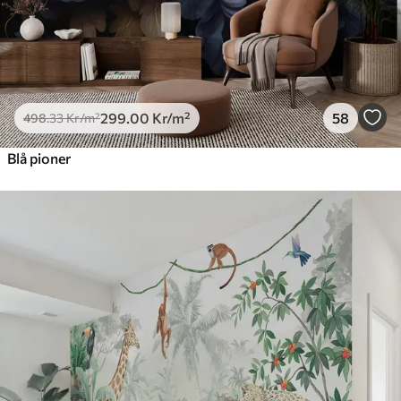
299
.00
Kr
/m²
58
498
.33
Kr
/m²
Blå pioner