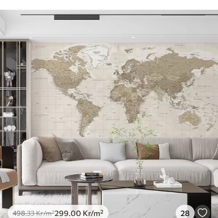
299
.00
Kr
/m²
28
498
.33
Kr
/m²