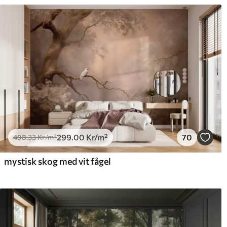
299
.00
Kr
/m²
70
498
.33
Kr
/m²
mystisk skog med vit fågel