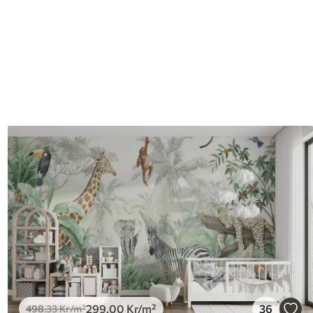
299
.00
Kr
/m²
36
498
.33
Kr
/m²