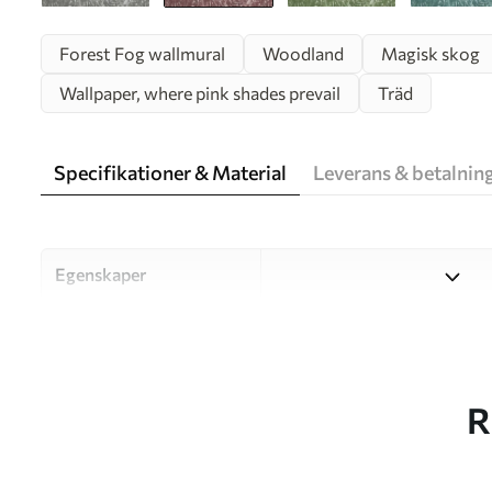
Forest Fog wallmural
Woodland
Magisk skog
Wallpaper, where pink shades prevail
Träd
Specifikationer & Material
Leverans & betalnin
Egenskaper
Material
Välj mellan tre högkvalitati
och budgetar. Mer informati
kundanpassningsprocessen.
R
Författaren
UWALLS
Artikelnummer
u94439v1