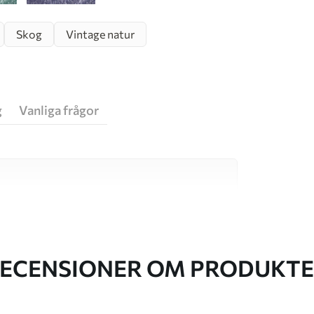
Skog
Vintage natur
g
Vanliga frågor
va material, vart och ett anpassat för olika rum
on finns nedan eller under
ECENSIONER OM PRODUKT