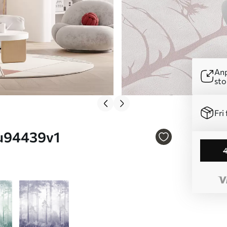
Anp
sto
Fri 
Nr. u94439v1