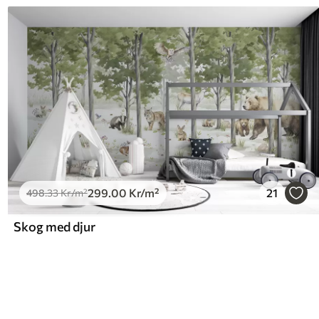
299
.00
Kr
/m²
21
498
.33
Kr
/m²
Skog med djur