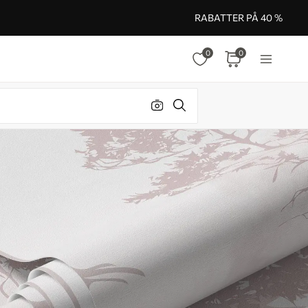
RABATTER PÅ 40 %
0
0