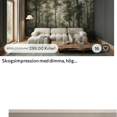
299
.00
Kr
/m²
16
498
.33
Kr
/m²
Skogsimpression med dimma, höga träd och en stig