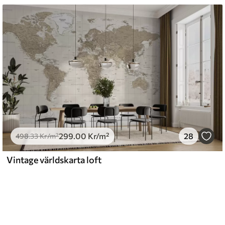
299
.00
Kr
/m²
28
498
.33
Kr
/m²
Vintage världskarta loft