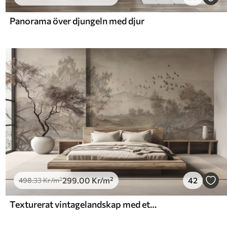
Panorama över djungeln med djur
299
.00
Kr
/m²
42
498
.33
Kr
/m²
Texturerat vintagelandskap med ett träd nära en flod och en molnig himmel, naturkonst i sepiatoner