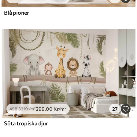
0
.00
540
.00
Kr
/m²
Blå pioner
299
.00
Kr
/m²
27
498
.33
Kr
/m²
Söta tropiska djur