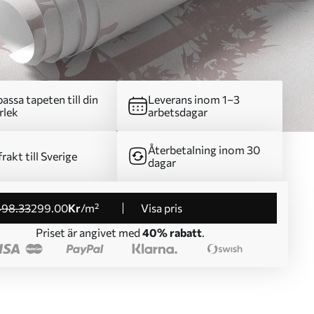
assa tapeten till din
Leverans inom 1–3
rlek
arbetsdagar
Återbetalning inom 30
frakt till Sverige
dagar
498
.33
299
.00
Kr
/m²
Visa pris
Priset är angivet med
40% rabatt
.