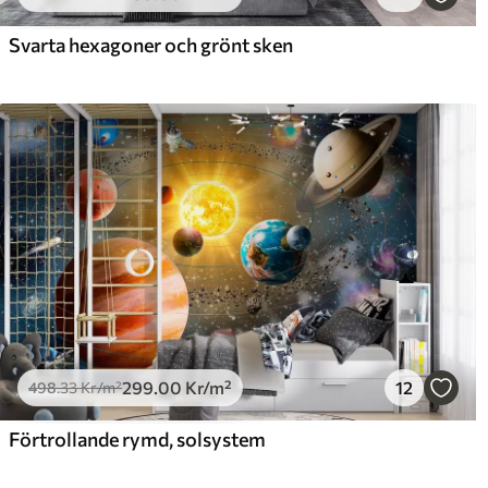
725
.00
90
435
.00
Kr
/m²
Svarta hexagoner och grönt sken
299
.00
Kr
/m²
12
498
.33
Kr
/m²
Förtrollande rymd, solsystem