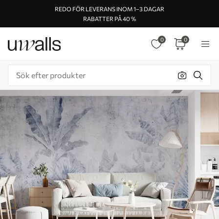
REDO FÖR LEVERANS INOM 1–3 DAGAR
RABATTER PÅ 40 %
0
0