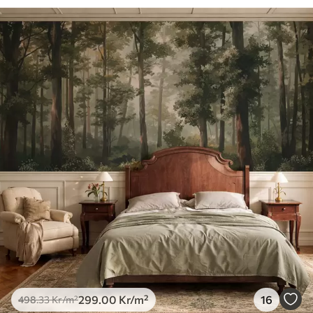
299
.00
Kr
/m²
16
498
.33
Kr
/m²