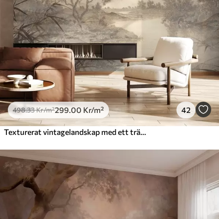
299
.00
Kr
/m²
42
498
.33
Kr
/m²
Texturerat vintagelandskap med ett träd nära en flod och en molnig himmel, naturkonst i sepiatoner