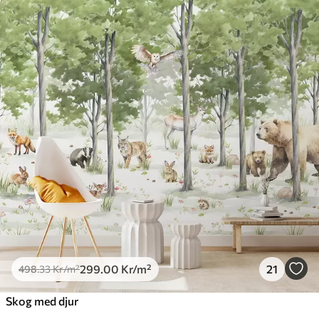
299
.00
Kr
/m²
21
498
.33
Kr
/m²
Skog med djur