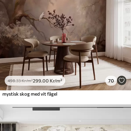
299
.00
Kr
/m²
70
498
.33
Kr
/m²
mystisk skog med vit fågel