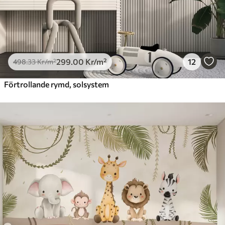
299
.00
Kr
/m²
12
498
.33
Kr
/m²
Förtrollande rymd, solsystem