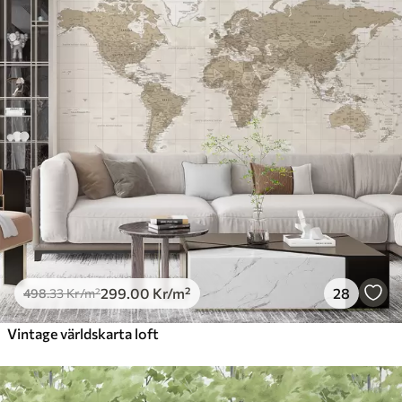
299
.00
Kr
/m²
28
498
.33
Kr
/m²
Vintage världskarta loft