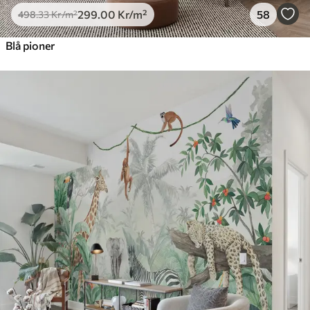
299
.00
Kr
/m²
58
498
.33
Kr
/m²
Blå pioner