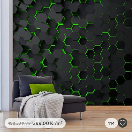
Standard
498
.33
299
.00
Kr
/m²
Premium
631
.67
379
.00
Kr
/m²
Premiumvinyl
725
.00
435
.00
Kr
/m²
Peel and Stick
900
.00
540
.00
Kr
/m²
299
.00
Kr
/m²
114
498
.33
Kr
/m²