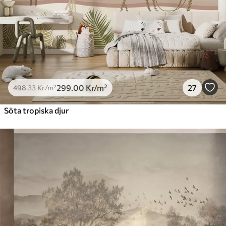
299
.00
Kr
/m²
27
498
.33
Kr
/m²
Söta tropiska djur