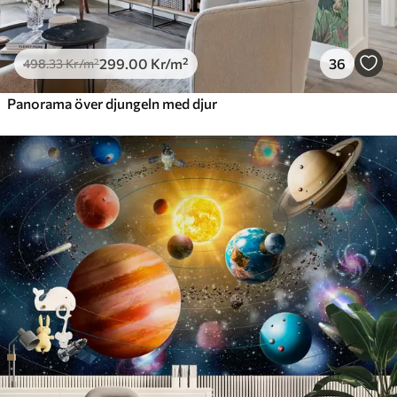
299
.00
Kr
/m²
36
498
.33
Kr
/m²
Panorama över djungeln med djur