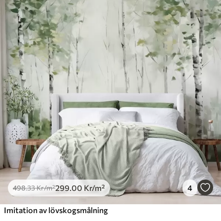
299
.00
Kr
/m²
4
498
.33
Kr
/m²
Imitation av lövskogsmålning