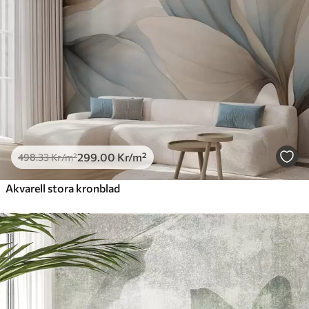
Premiumvinyl
725
.00
435
.00
Kr
/m²
Peel and Stick
900
.00
540
.00
Kr
/m²
299
.00
Kr
/m²
498
.33
Kr
/m²
Akvarell stora kronblad