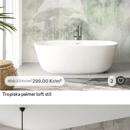
299
.00
Kr
/m²
2
498
.33
Kr
/m²
Tropiska palmer loft stil