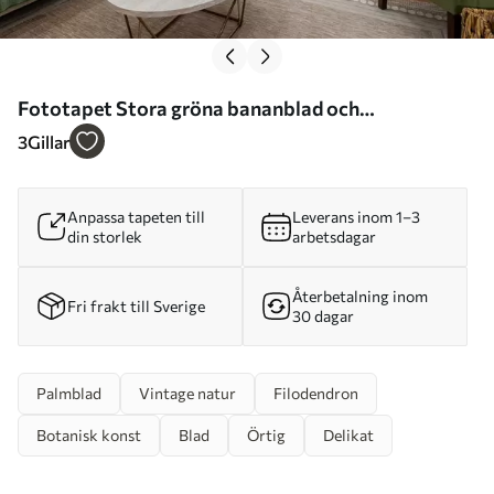
Fototapet Stora gröna bananblad och
marmorstruktur Nr. u96927
3
Gillar
Anpassa tapeten till
Leverans inom 1–3
din storlek
arbetsdagar
Återbetalning inom
Fri frakt till Sverige
30 dagar
Palmblad
Vintage natur
Filodendron
Botanisk konst
Blad
Örtig
Delikat