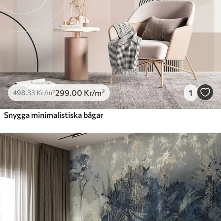
299
.00
Kr
/m²
1
498
.33
Kr
/m²
Snygga minimalistiska bågar