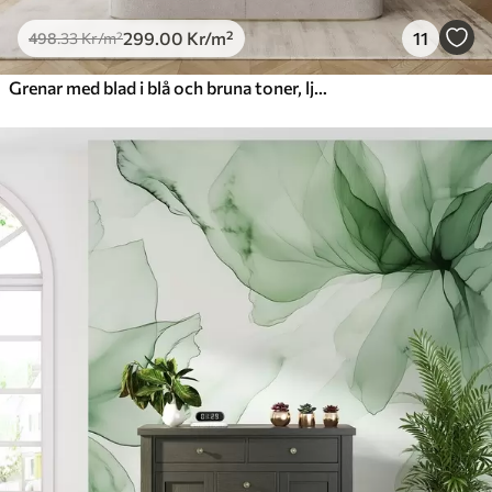
299
.00
Kr
/m²
11
498
.33
Kr
/m²
Grenar med blad i blå och bruna toner, ljus bakgrund, mjuk och skir, akvarellstil