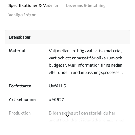
Specifikationer & Material
Leverans & betalning
Vanliga frågor
Egenskaper
Material
Välj mellan tre högkvalitativa material,
vart och ett anpassat för olika rum och
budgetar. Mer information finns nedan
eller under kundanpassningsprocessen.
Författaren
UWALLS
Artikelnummer
u96927
Produktion
Bilden skrivs ut i den storlek du har
angett och skärs i identiska remsor med
en bredd på upp till 50 cm.