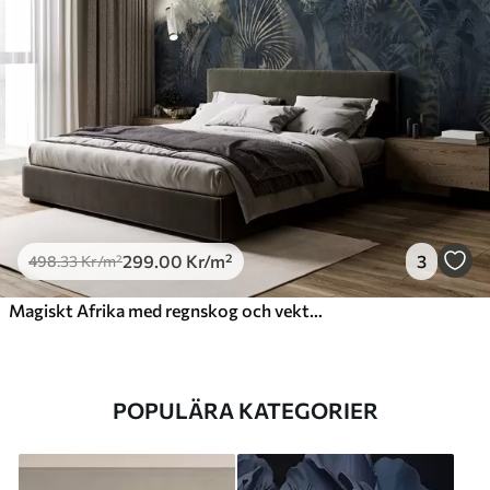
299
.00
Kr
/m²
3
498
.33
Kr
/m²
Magiskt Afrika med regnskog och vektorelement
POPULÄRA KATEGORIER