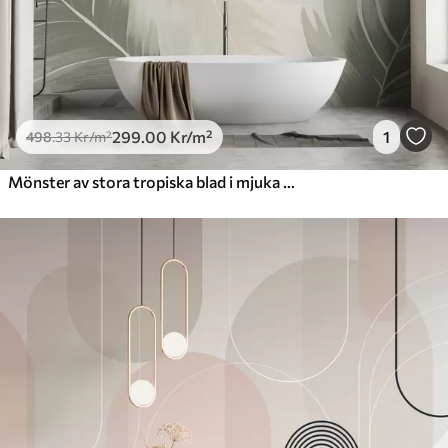
299
.00
Kr
/m²
1
498
.33
Kr
/m²
Mönster av stora tropiska blad i mjuka gröna och beige nyanser, med mjuka gradienter och fina texturdetaljer