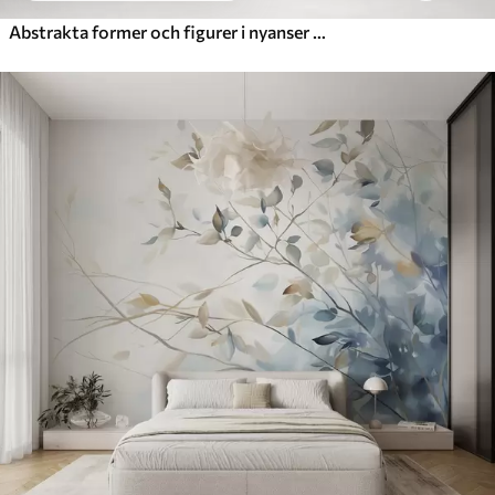
Abstrakta former och figurer i nyanser av vitt, grått, beige och blått mot en suddig texturerad bakgrund