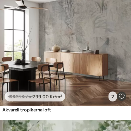
299
.00
Kr
/m²
2
498
.33
Kr
/m²
Akvarell tropikerna loft