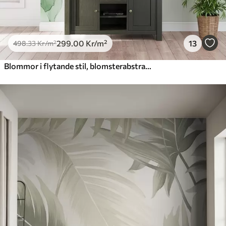
299
.00
Kr
/m²
13
498
.33
Kr
/m²
Blommor i flytande stil, blomsterabstraktion, akvarell, grön färgpalett