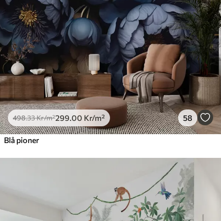
299
.00
Kr
/m²
58
498
.33
Kr
/m²
Blå pioner