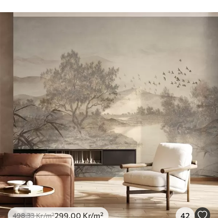
299
.00
Kr
/m²
42
498
.33
Kr
/m²