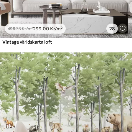
299
.00
Kr
/m²
28
498
.33
Kr
/m²
Vintage världskarta loft