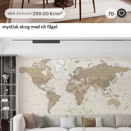
299
.00
Kr
/m²
70
498
.33
Kr
/m²
mystisk skog med vit fågel