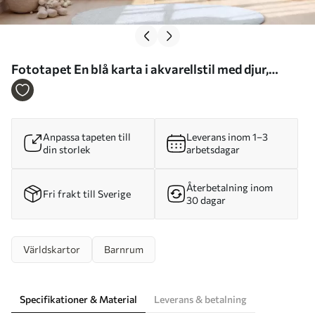
Fototapet En blå karta i akvarellstil med djur,
växter och arkitektur. Text på tyska Nr.
c00009dev1
Anpassa tapeten till
Leverans inom 1–3
din storlek
arbetsdagar
Återbetalning inom
Fri frakt till Sverige
30 dagar
Världskartor
Barnrum
Specifikationer & Material
Leverans & betalning