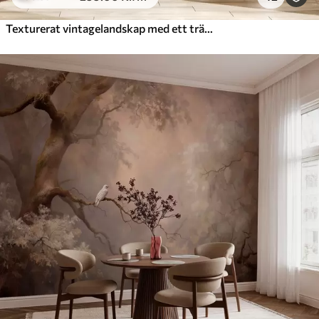
Texturerat vintagelandskap med ett träd nära en flod och en molnig himmel, naturkonst i sepiatoner