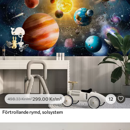
299
.00
Kr
/m²
12
498
.33
Kr
/m²
Förtrollande rymd, solsystem