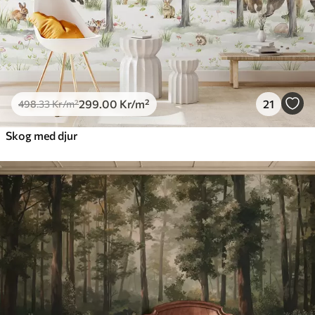
299
.00
Kr
/m²
21
498
.33
Kr
/m²
Skog med djur