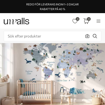
REDO FÖR LEVERANS INOM 1–3 DAGAR
RABATTER PÅ 40 %
0
0