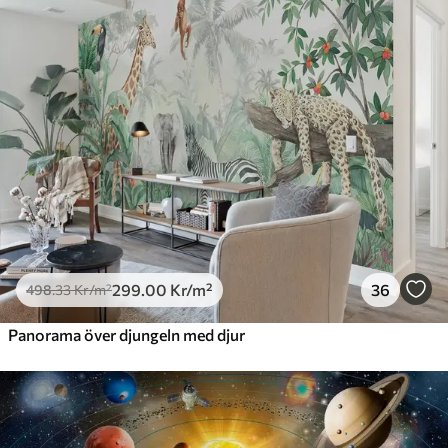
299
.00
Kr
/m²
36
498
.33
Kr
/m²
Panorama över djungeln med djur