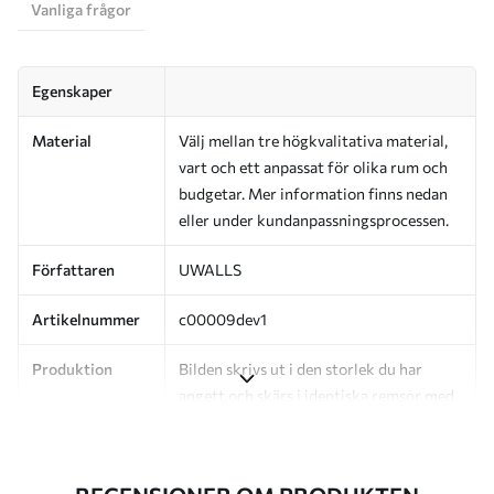
Vanliga frågor
Egenskaper
Material
Välj mellan tre högkvalitativa material,
vart och ett anpassat för olika rum och
budgetar. Mer information finns nedan
eller under kundanpassningsprocessen.
Författaren
UWALLS
Artikelnummer
c00009dev1
Produktion
Bilden skrivs ut i den storlek du har
angett och skärs i identiska remsor med
en bredd på upp till 50 cm.
Dessutom
Du kan lägga till ett lackskikt och/eller