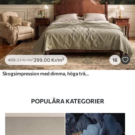
299
.00
Kr
/m²
16
498
.33
Kr
/m²
Skogsimpression med dimma, höga träd och en stig
POPULÄRA KATEGORIER