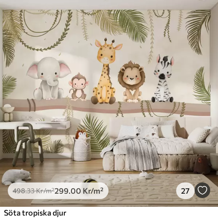
299
.00
Kr
/m²
27
498
.33
Kr
/m²
Söta tropiska djur