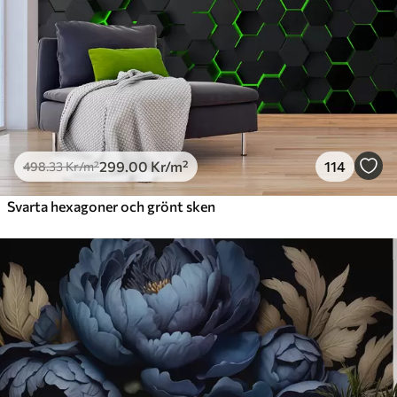
725
.00
435
.00
Kr
/m²
Peel and Stick
900
.00
540
.00
Kr
/m²
299
.00
Kr
/m²
114
498
.33
Kr
/m²
Svarta hexagoner och grönt sken