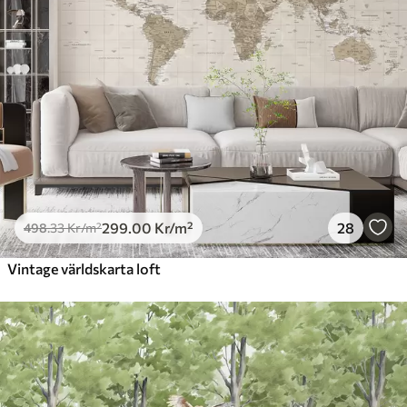
299
.00
Kr
/m²
28
498
.33
Kr
/m²
Vintage världskarta loft