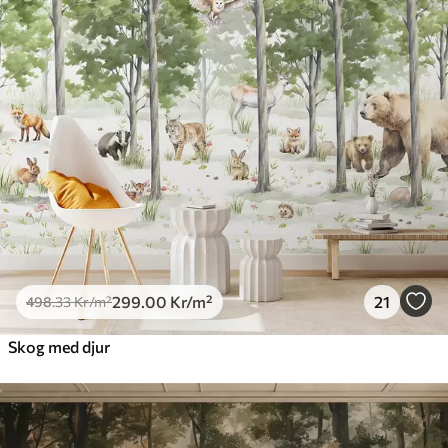
299
.00
Kr
/m²
21
498
.33
Kr
/m²
Skog med djur