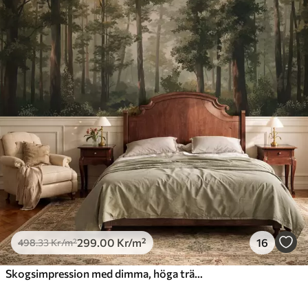
299
.00
Kr
/m²
16
498
.33
Kr
/m²
Skogsimpression med dimma, höga träd och en stig