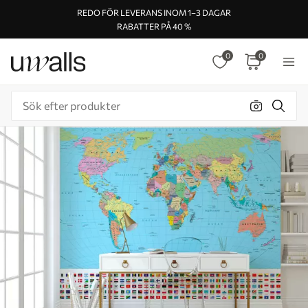
REDO FÖR LEVERANS INOM 1–3 DAGAR
RABATTER PÅ 40 %
0
0