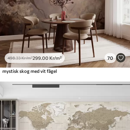
299
.00
Kr
/m²
70
498
.33
Kr
/m²
mystisk skog med vit fågel