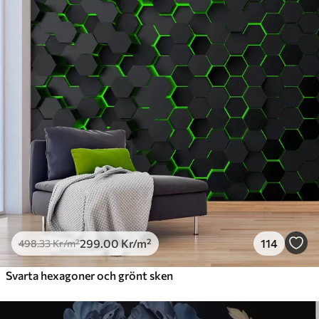
Premium
631
.67
379
.00
Kr
/m²
Premiumvinyl
725
.00
435
.00
Kr
/m²
Peel and Stick
900
.00
540
.00
Kr
/m²
299
.00
Kr
/m²
114
498
.33
Kr
/m²
Svarta hexagoner och grönt sken