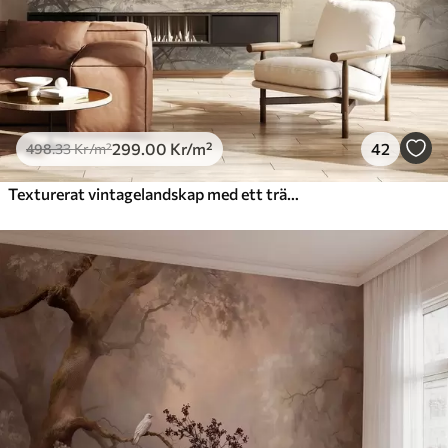
299
.00
Kr
/m²
42
498
.33
Kr
/m²
Texturerat vintagelandskap med ett träd nära en flod och en molnig himmel, naturkonst i sepiatoner