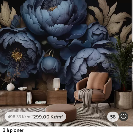
299
.00
Kr
/m²
58
498
.33
Kr
/m²
Blå pioner