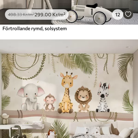
299
.00
Kr
/m²
12
498
.33
Kr
/m²
Förtrollande rymd, solsystem