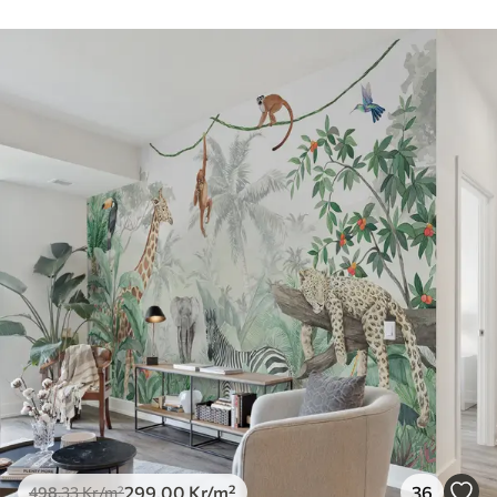
299
.00
Kr
/m²
36
498
.33
Kr
/m²