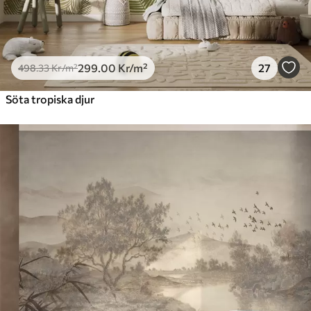
299
.00
Kr
/m²
27
498
.33
Kr
/m²
Söta tropiska djur