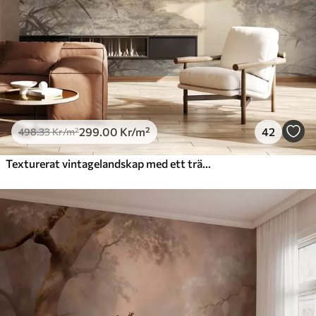
299
.00
Kr
/m²
42
498
.33
Kr
/m²
Texturerat vintagelandskap med ett träd nära en flod och en molnig himmel, naturkonst i sepiatoner