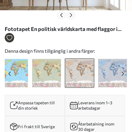
Fototapet En politisk världskarta med flaggor i
bruna och beige nyanser, på engelska Nr.
c00004env2
Denna design finns tillgänglig i andra färger:
Anpassa tapeten till
Leverans inom 1–3
din storlek
arbetsdagar
Återbetalning inom
Fri frakt till Sverige
30 dagar