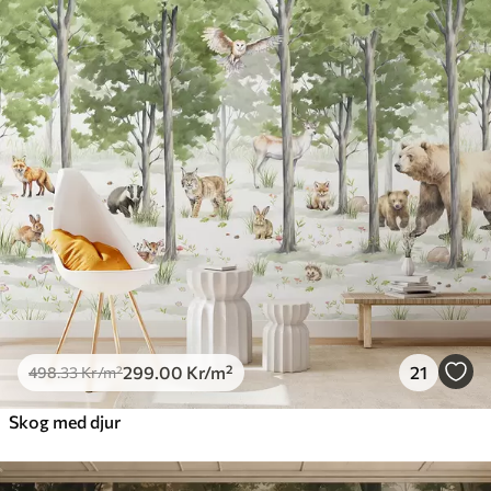
299
.00
Kr
/m²
21
498
.33
Kr
/m²
Skog med djur