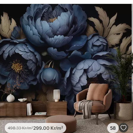
299
.00
Kr
/m²
58
498
.33
Kr
/m²