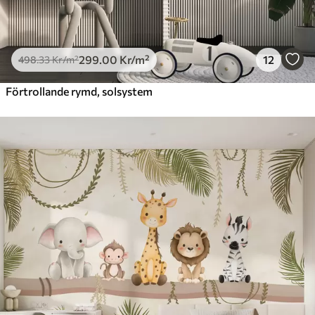
299
.00
Kr
/m²
12
498
.33
Kr
/m²
Förtrollande rymd, solsystem