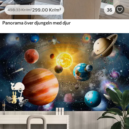
299
.00
Kr
/m²
36
498
.33
Kr
/m²
Panorama över djungeln med djur