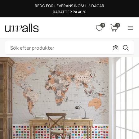
REDO FÖR LEVERANS INOM 1–3 DAGAR
RABATTER PÅ 40 %
0
0