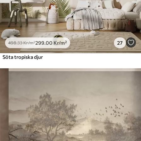
299
.00
Kr
/m²
27
498
.33
Kr
/m²
Söta tropiska djur