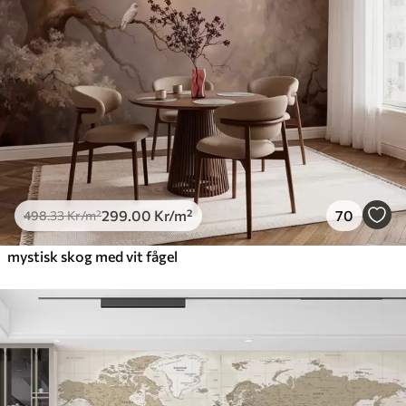
299
.00
Kr
/m²
70
498
.33
Kr
/m²
mystisk skog med vit fågel