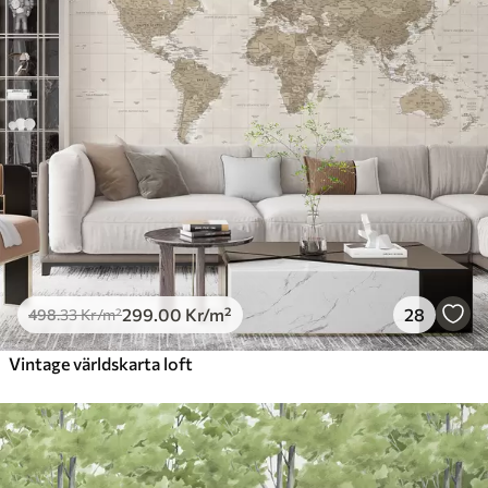
299
.00
Kr
/m²
28
498
.33
Kr
/m²
Vintage världskarta loft