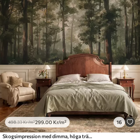
299
.00
Kr
/m²
16
498
.33
Kr
/m²
Skogsimpression med dimma, höga träd och en stig