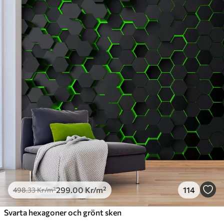
Standard
498
.33
299
.00
Kr
/m²
Premium
631
.67
379
.00
Kr
/m²
Premiumvinyl
725
.00
435
.00
Kr
/m²
Peel and Stick
900
.00
540
.00
Kr
/m²
299
.00
Kr
/m²
114
498
.33
Kr
/m²
Svarta hexagoner och grönt sken